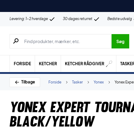
Levering: 1-2 hverdage
30 dages returret
Bedste udvalg
Søg efter produkter, mærker etc.
Søg
FORSIDE
KETCHER
KETCHER RÅDGIVER
TASKE
Tilbage
Forside
Tasker
Yonex
Yonex Expe
Yonex Expert Tourn
Black/Yellow