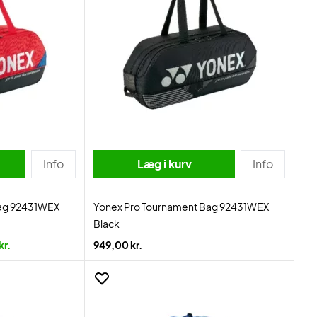
Info
Læg i kurv
Info
Bag 92431WEX
Yonex Pro Tournament Bag 92431WEX
Black
kr.
949,00 kr.