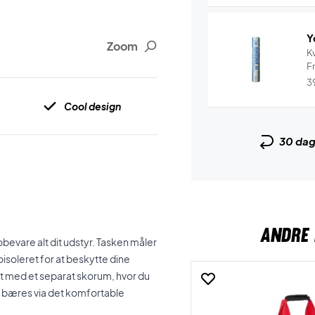
Y
Zoom
Kv
Fr
3
Cool design
30 da
ANDRE 
bevare alt dit udstyr. Tasken måler
soleret for at beskytte dine
 med et separat skorum, hvor du
den bæres via det komfortable