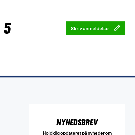
 5
Skriv anmeldelse
Nyhedsbrev
Hold dig opdateret på nyheder om