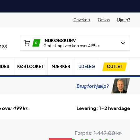
Gavekort
Om os
Hjælp?
INDKØBSKURV
0
Gratis fragt ved køb over 499 kr.
 (
0
)
IDES
KØB LOOKET
MÆRKER
UDELEG
OUTLET
Brug for hjælp?
 over 499 kr.
Levering: 1-2 hverdage
Førpris:
1.449,00 kr.