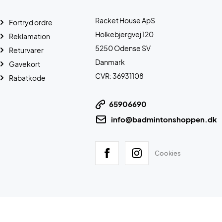
Racket House ApS
Fortryd ordre
Holkebjergvej 120
Reklamation
5250 Odense SV
Returvarer
Danmark
Gavekort
CVR: 36931108
Rabatkode
65906690
info@badmintonshoppen.dk
Cookies