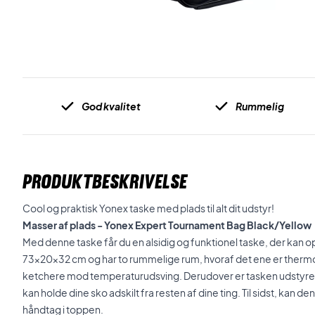
God kvalitet
Rummelig
PRODUKTBESKRIVELSE
Cool og praktisk Yonex taske med plads til alt dit udstyr!
Masser af plads - Yonex Expert Tournament Bag Black/Yellow
Med denne taske får du en alsidig og funktionel taske, der kan op
73x20x32 cm og har to rummelige rum, hvoraf det ene er thermoi
ketchere mod temperaturudsving. Derudover er tasken udstyret
kan holde dine sko adskilt fra resten af dine ting. Til sidst, kan 
håndtag i toppen
.