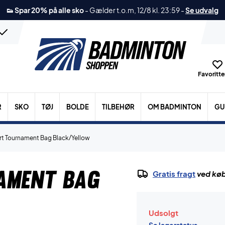
👟 Spar 20% på alle sko
-
Gælder t.o.m, 12/8 kl. 23:59
-
Se udvalg
Favoritter
R
SKO
TØJ
BOLDE
TILBEHØR
OM BADMINTON
GU
rt Tournament Bag Black/Yellow
ament Bag
Gratis fragt
ved køb
Udsolgt