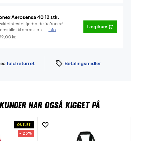
onex Aerosensa 40 12 stk.
alitetstestet fjerbolde fra Yonex!
Læg i kurv
emstillet til præcision...
Info
99,00
kr.
ges
fuld returret
Betalingsmidler
KUNDER HAR OGSÅ KIGGET PÅ
OUTLET
- 25%