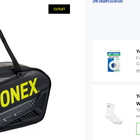
Se lagerstatus
OUTLET
Y
F
G
8
Y
W
Y
e