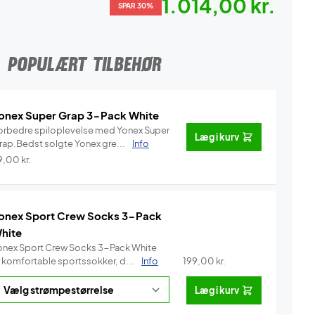
1.014,00 kr.
SPAR 30%
POPULÆRT TILBEHØR
onex Super Grap 3-Pack White
orbedre spiloplevelse med Yonex Super
Læg i kurv
rap.Bedst solgte Yonex gre...
Info
9,00
kr.
onex Sport Crew Socks 3-Pack
hite
onex Sport Crew Socks 3-Pack White
r komfortable sportssokker, d...
Info
199,00
kr.
Læg i kurv