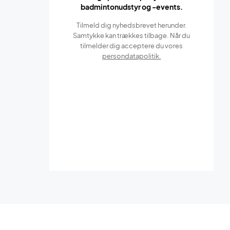
badmintonudstyr og -events.
Tilmeld dig nyhedsbrevet herunder.
Samtykke kan trækkes tilbage. Når du
tilmelder dig acceptere du vores
persondatapolitik.