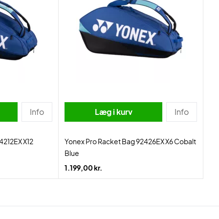
Info
Læg i kurv
Info
4212EX X12
Yonex Pro Racket Bag 92426EX X6 Cobalt
Blue
1.199,00 kr.