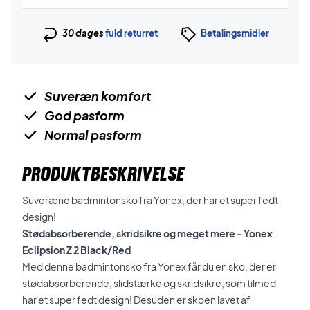
30 dages
fuld returret
Betalingsmidler
Suveræn komfort
God pasform
Normal pasform
PRODUKTBESKRIVELSE
Suveræne badmintonsko fra Yonex, der har et super fedt
design!
Stødabsorberende, skridsikre og meget mere - Yonex
Eclipsion Z 2 Black/Red
Med denne badmintonsko fra Yonex får du en sko, der er
stødabsorberende, slidstærke og skridsikre, som tilmed
har et super fedt design! Desuden er skoen lavet af