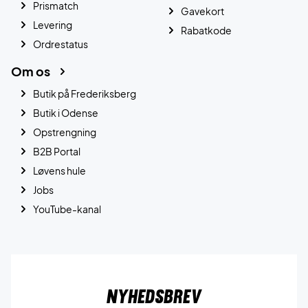
Prismatch
Gavekort
Levering
Rabatkode
Ordrestatus
Om os
Butik på Frederiksberg
Butik i Odense
Opstrengning
B2B Portal
Løvens hule
Jobs
YouTube-kanal
Nyhedsbrev