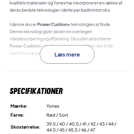
kvalitets materialer og Yonex har inkorporeret en række af
deres bedste teknologier i dette par badminton sko.
I denne sko er
Power Cushion+
teknologien at finde.
Denne teknologi giver skoen en overlegen
stødabsorbering og affjedring. Desuden absorberer
Power Cushion+
stødenergien og overfører det til din
næste bevægelse.
Læs mere
Semi One-Piece Sole
er teknologien, der giver skoen en
bedre stabilitet og et større kontaktområde.
Specifikationer
Radial Blade Sole
er teknologien bag det
specialdesignede sålmønster, der giver det ultimative greb
til badmintonbanen i alle retninger.
Mærke:
Yonex
Farve:
Rød / Sort
Durable Skin Light
er det materiale, der er benyttet til
39,5 / 40 / 40,5 / 41 / 42 / 43 / 44 /
skoens overdel. Dette materiale giver overdelen en god
Skostørrelse:
44,5 / 45 / 45,5 / 46 / 47
balance mellem stivhed og fleksibilitet, hvilker giver skoen