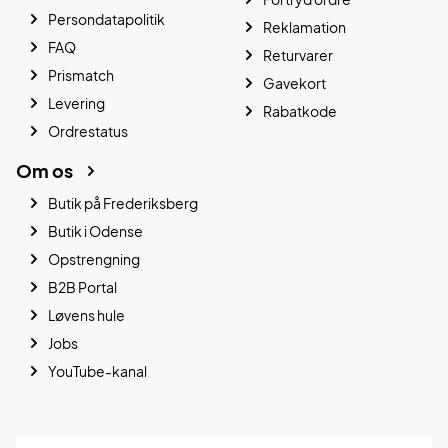
Persondatapolitik
Reklamation
FAQ
Returvarer
Prismatch
Gavekort
Levering
Rabatkode
Ordrestatus
Om os
Butik på Frederiksberg
Butik i Odense
Opstrengning
B2B Portal
Løvens hule
Jobs
YouTube-kanal