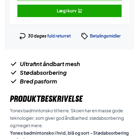
Læg i kurv
30 dages
fuld returret
Betalingsmidler
Ultrafint åndbart mesh
Stødabsorbering
Bred pasform
PRODUKTBESKRIVELSE
Yonex badmintonsko til herre. Skoen har en masse gode
teknologier, som giver god åndbarhed, stødabsorbering
og meget mere.
Yonex badmintonsko i hvid, blå og sort - Stødabsorbering