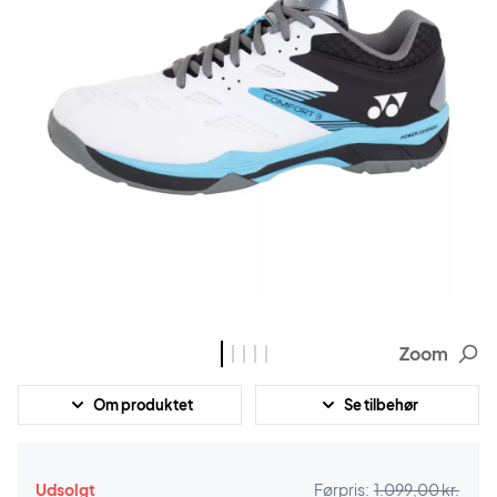
Zoom
Om produktet
Se tilbehør
Udsolgt
Førpris:
1.099,00 kr.