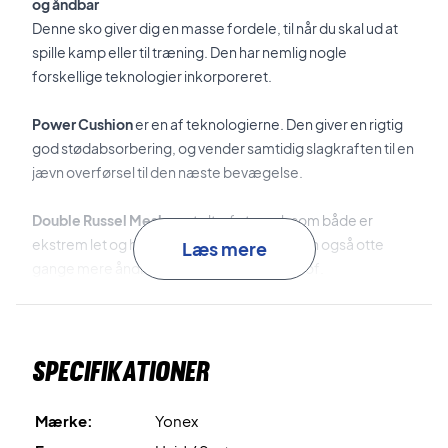
og åndbar
Denne sko giver dig en masse fordele, til når du skal ud at
spille kamp eller til træning. Den har nemlig nogle
forskellige teknologier inkorporeret.
Power Cushion
er en af teknologierne. Den giver en rigtig
god stødabsorbering, og vender samtidig slagkraften til en
jævn overførsel til den næste bevægelse.
Double Russel Mesh
er et ultrafint mesh som både er
ekstrem let og holdbar. Derudover giver den også otte
Læs mere
gange mere åndbarhed end almindeligt stof.
En teknologi som også er brugt, er
Toe Assist Shape.
Det er
et tå-centreret design, som reducere trykket i storetåen
Specifikationer
og samtidig forbedre støtten på midten af foden og hælen
for at give en stabil pasform. Denne teknologi giver
mulighed for
hurtigt fodarbejde.
Mærke:
Yonex