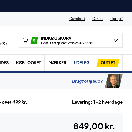
Gavekort
Om os
Hjælp?
INDKØBSKURV
0
Gratis fragt ved køb over 499 kr.
 (
0
)
IDES
KØB LOOKET
MÆRKER
UDELEG
OUTLET
Brug for hjælp?
 over 499 kr.
Levering: 1-2 hverdage
849,00 kr.