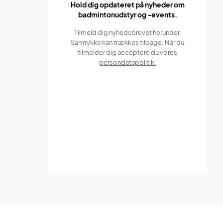
Hold dig opdateret på nyheder om
badmintonudstyr og -events.
Tilmeld dig nyhedsbrevet herunder.
Samtykke kan trækkes tilbage. Når du
tilmelder dig acceptere du vores
persondatapolitik.