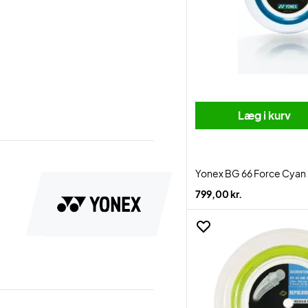
Læg i kurv
Yonex BG 66 Force Cya
799,00 kr.