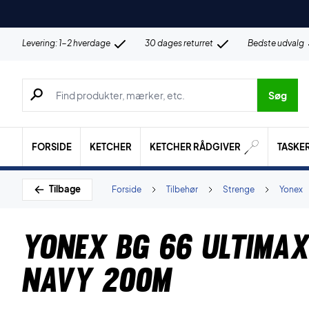
Levering: 1-2 hverdage
30 dages returret
Bedste udvalg
Søg efter produkter, mærker etc.
Søg
FORSIDE
KETCHER
KETCHER RÅDGIVER
TASKE
Tilbage
Forside
Tilbehør
Strenge
Yonex
Yonex BG 66 Ultimax
Navy 200m