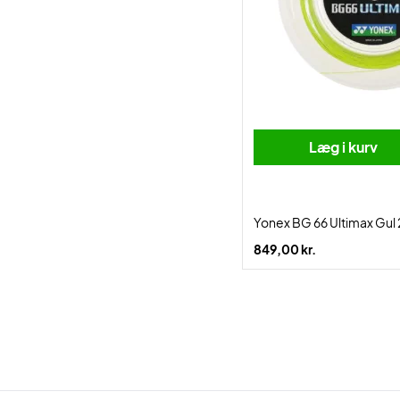
Læg i kurv
Yonex BG 66 Ultimax Gu
849,00 kr.