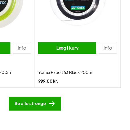
Info
Læg i kurv
Info
l 200m
Yonex Exbolt 63 Black 200m
999,00 kr.
Se alle strenge