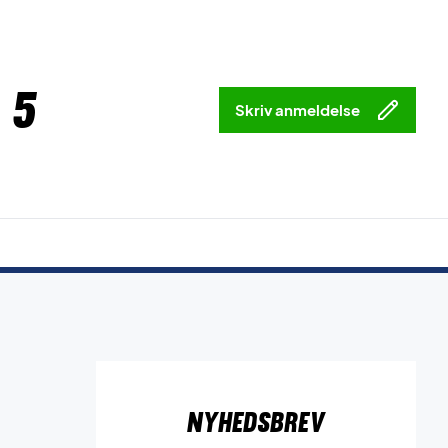
 5
Skriv anmeldelse
Nyhedsbrev