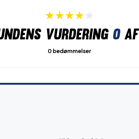
undens vurdering
0
af
0 bedømmelser