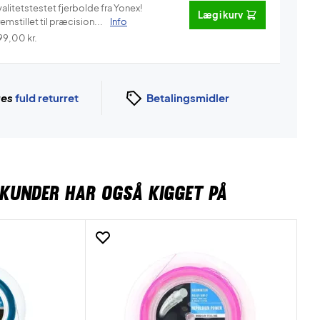
alitetstestet fjerbolde fra Yonex!
Læg i kurv
emstillet til præcision...
Info
99,00
kr.
ges
fuld returret
Betalingsmidler
KUNDER HAR OGSÅ KIGGET PÅ