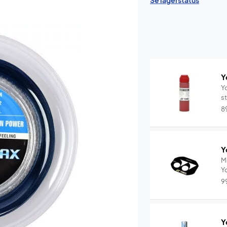
Se lagerstatus
Y
Yo
s
8
Y
M
Y
9
Y