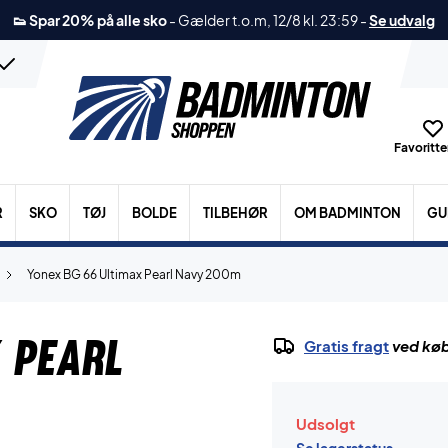
👟 Spar 20% på alle sko
-
Gælder t.o.m, 12/8 kl. 23:59
-
Se udvalg
Favoritter
R
SKO
TØJ
BOLDE
TILBEHØR
OM BADMINTON
GU
Yonex BG 66 Ultimax Pearl Navy 200m
 Pearl
Gratis fragt
ved køb
Udsolgt