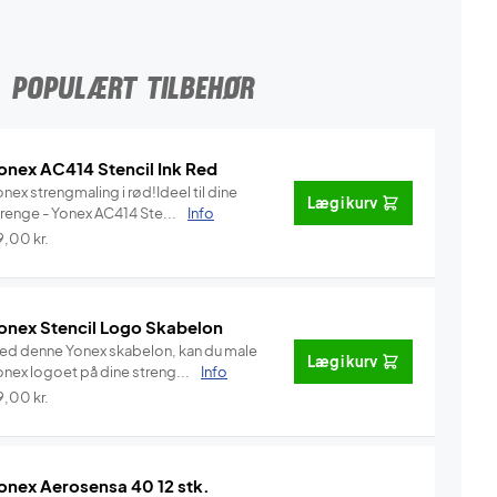
POPULÆRT TILBEHØR
onex AC414 Stencil Ink Red
nex strengmaling i rød!Ideel til dine
Læg i kurv
trenge - Yonex AC414 Ste...
Info
9,00
kr.
onex Stencil Logo Skabelon
ed denne Yonex skabelon, kan du male
Læg i kurv
onex logoet på dine streng...
Info
9,00
kr.
onex Aerosensa 40 12 stk.