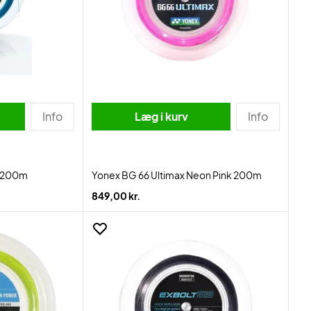
Info
Læg i kurv
Info
n 200m
Yonex BG 66 Ultimax Neon Pink 200m
849,00 kr.