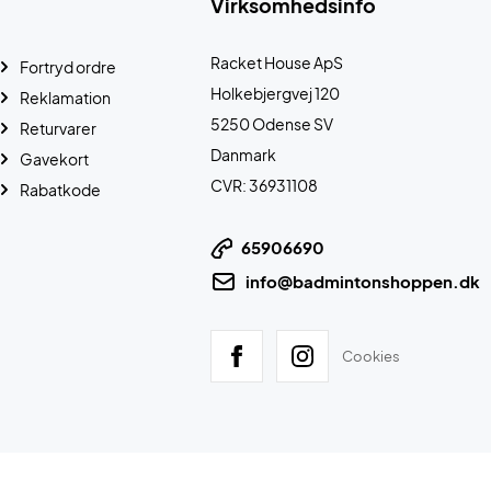
Virksomhedsinfo
Racket House ApS
Fortryd ordre
Holkebjergvej 120
Reklamation
5250 Odense SV
Returvarer
Danmark
Gavekort
CVR: 36931108
Rabatkode
65906690
info@badmintonshoppen.dk
Cookies