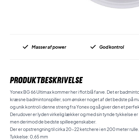
Masser af power
God kontrol
PRODUKTBESKRIVELSE
Yonex BG 66 Ultimax kommer her i flot blå farve. Det er badmi
kræsne badmintonspiller, som ønsker noget af det bedste på m
og unik kontrol i denne streng fra Yonex og så giver den et pe
Derudover er lyden virkelig lækker og med sin tynde tykkelse er 
men derimod de bedste spilleegenskaber.
Der er opstrengning til cirka 20-22 ketchere i en 200 meter rulle
Tykkelse: 0,65 mm