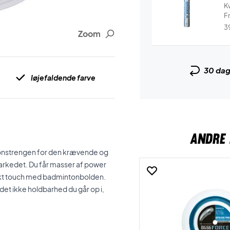
Kv
Fr
3
Zoom
30 da
Iøjefaldende farve
ANDRE 
ntonstrengen for den krævende og
arkedet. Du får masser af power
rfekt touch med badmintonbolden.
det ikke holdbarhed du går op i,
.