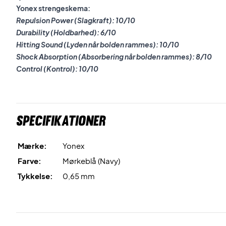
Yonex strengeskema:
Repulsion Power (Slagkraft): 10/10
Durability (Holdbarhed): 6/10
Hitting Sound (Lyden når bolden rammes): 10/10
Shock Absorption (Absorbering når bolden rammes): 8/10
Control (Kontrol): 10/10
Specifikationer
Mærke:
Yonex
Farve:
Mørkeblå (Navy)
Tykkelse:
0,65 mm