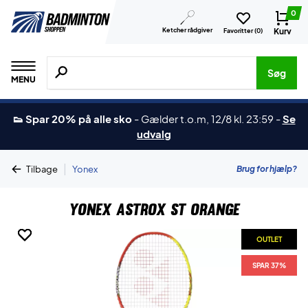
0
Ketcher rådgiver
Kurv
Favoritter (
0
)
Søg efter produkter, mærker etc.
Søg
MENU
👟 Spar 20% på alle sko
-
Gælder t.o.m, 12/8 kl. 23:59
-
Se
udvalg
|
Brug for hjælp?
Tilbage
Yonex
Yonex Astrox ST Orange
OUTLET
OUTLET
OUTLET
SPAR 37%
SPAR 37%
SPAR 37%