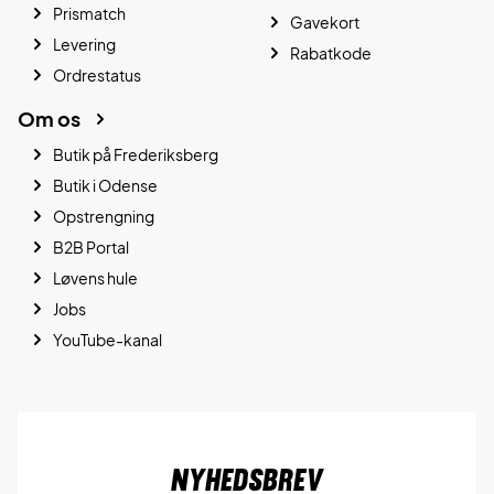
Prismatch
Gavekort
Levering
Rabatkode
Ordrestatus
Om os
Butik på Frederiksberg
Butik i Odense
Opstrengning
B2B Portal
Løvens hule
Jobs
YouTube-kanal
Nyhedsbrev