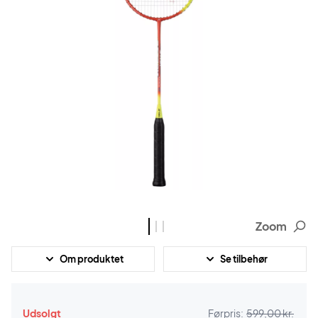
Zoom
Om produktet
Se tilbehør
Udsolgt
Førpris:
599,00 kr.