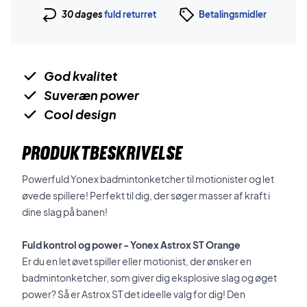
30 dages
fuld returret
Betalingsmidler
God kvalitet
Suveræn power
Cool design
PRODUKTBESKRIVELSE
Powerfuld Yonex badmintonketcher til motionister og let
øvede spillere! Perfekt til dig, der søger masser af kraft i
dine slag på banen!
Fuld kontrol og power - Yonex Astrox ST Orange
Er du en let øvet spiller eller motionist, der ønsker en
badmintonketcher, som giver dig eksplosive slag og øget
power? Så er Astrox ST det ideelle valg for dig! Den