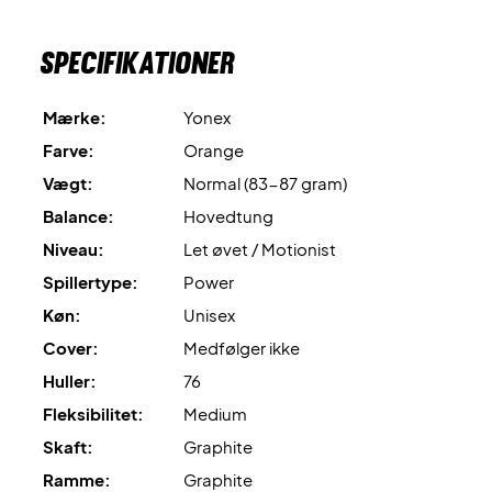
Leveres med
fabriksstrenge
. Vi anbefaler, at du tilkøber en
professionel opstrengning, så ketcheren er 100% klar fra
Specifikationer
start.
Mærke:
Yonex
Ekspertrådgivning
: Til denne ketcher anbefaler vi en
opstrengning med Yonex BG80 og 10,5 kg i hårdhed.
Farve:
Orange
Vægt:
Normal (83-87 gram)
Leveres
uden cover
.
Balance:
Hovedtung
Niveau:
Let øvet / Motionist
Spillertype:
Power
Køn:
Unisex
Cover:
Medfølger ikke
Huller:
76
Fleksibilitet:
Medium
Skaft:
Graphite
Ramme:
Graphite