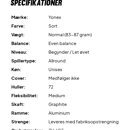
Specifikationer
Ekspertrådgivning
: Til denne ketcher anbefaler vi en
Mærke:
Yonex
opstrengning med Yonex BG80 og 10,5 kg i hårdhed.
Farve:
Sort
Leveres
uden cover
.
Vægt:
Normal (83-87 gram)
Balance:
Even balance
Niveau:
Begynder / Let øvet
Spillertype:
Allround
Køn:
Unisex
Cover:
Medfølger ikke
Huller:
72
Fleksibilitet:
Medium
Skaft:
Graphite
Ramme:
Aluminium
Strenge:
Leveres med fabriksopstrengning