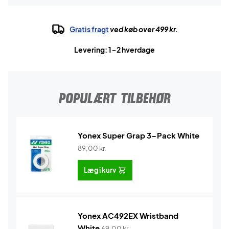
Gratis fragt
ved køb over 499 kr.
Levering: 1-2 hverdage
POPULÆRT TILBEHØR
Yonex Super Grap 3-Pack White
89,00
kr.
Læg i kurv
Yonex AC492EX Wristband
White
69,00
kr.