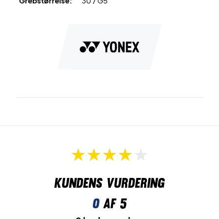
Grebstørrelse:
3U / G5
Kundens vurdering
0
af 5