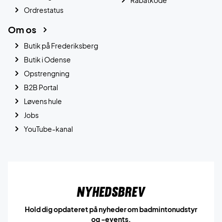
Ordrestatus
Om os
Butik på Frederiksberg
Butik i Odense
Opstrengning
B2B Portal
Løvens hule
Jobs
YouTube-kanal
Nyhedsbrev
Hold dig opdateret på nyheder om badmintonudstyr
og -events.