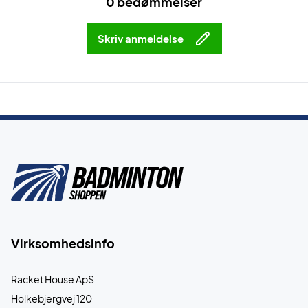
0 bedømmelser
Skriv anmeldelse
Virksomhedsinfo
Racket House ApS
Holkebjergvej 120