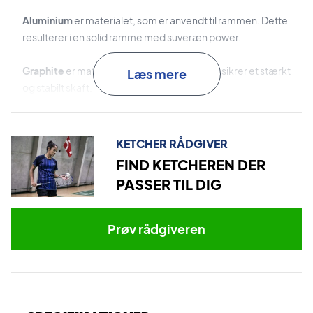
Aluminium
er materialet, som er anvendt til rammen. Dette
resulterer i en solid ramme med suveræn power.
Graphite
er materialet brugt i skaftet. Dette sikrer et stærkt
Læs mere
og stabilt skaft.
Rotational Generator System
er teknologien, som
fordeler vægten jævnt og sikrer en bedre balance. Dette
KETCHER RÅDGIVER
sikrer en jævn overgang mellem offensive og defensive
FIND KETCHEREN DER
slag.
PASSER TIL DIG
Isometric
er rammeteknologien, som udvider
sweetspottet, hvilket forbedrer præcision og kontrol.
Prøv rådgiveren
Overtag på banen - køb denne Yonex badmintonketcher!
Leveres med
fabriksstrenge
. Vi anbefaler, at du tilkøber en
professionel opstrengning, så ketcheren er 100% klar fra
start.