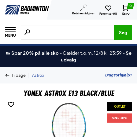
0
Ketcher rådgiver
Kurv
Favoritter (
0
)
Søg efter produkter, mærker etc.
Søg
MENU
👟 Spar 20% på alle sko
-
Gælder t.o.m, 12/8 kl. 23:59
-
Se
udvalg
|
Brug for hjælp?
Tilbage
Astrox
Yonex Astrox E13 Black/Blue
OUTLET
SPAR 30%