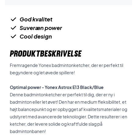
God kvalitet
Suveræn power
Cool design
PRODUKTBESKRIVELSE
Fremragende Yonex badmintonketcher, der er perfekt til
begyndere og let øvede spillere!
Optimal power - Yonex Astrox E13 Black/Blue
Denne badmintonketcher er perfekt til dig, der er ny i
badminton eller let øvet! Den har en medium fleksibilitet, et
højt balancepunkt og er opbygget af kvalitetsmaterialer og
udstyret med avancerede teknologier. Dette resulterer i en
ketcher, der levere solide og kraftfulde slag på
badmintonbanen!