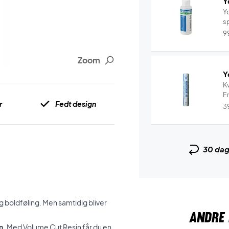
Y
Yo
sp
9
Zoom
Y
Kv
Fr
r
Fedt design
3
30 da
 boldføling. Men samtidig bliver
ANDRE 
n.
Med Volume Cut Resin får du en