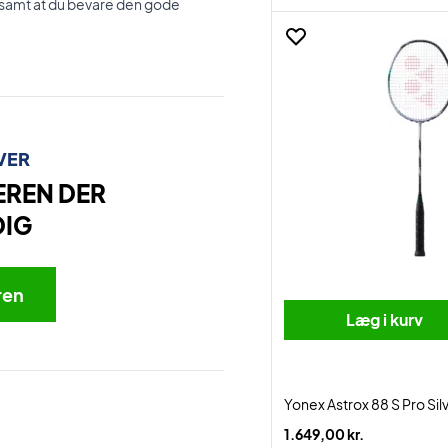
 samt at du bevare den gode
VER
EREN DER
DIG
ren
Læg i kurv
Yonex Astrox 88 S Pro Sil
1.649,00 kr.