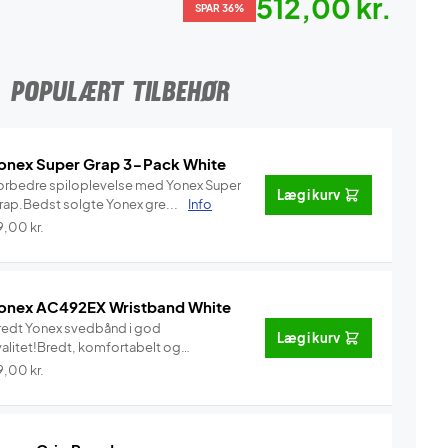
512,00 kr.
SPAR 36%
POPULÆRT TILBEHØR
onex Super Grap 3-Pack White
orbedre spiloplevelse med Yonex Super
Læg i kurv
rap.Bedst solgte Yonex gre...
Info
9,00
kr.
onex AC492EX Wristband White
redt Yonex svedbånd i god
Læg i kurv
valitet!Bredt, komfortabelt og
vedab...
Info
9,00
kr.