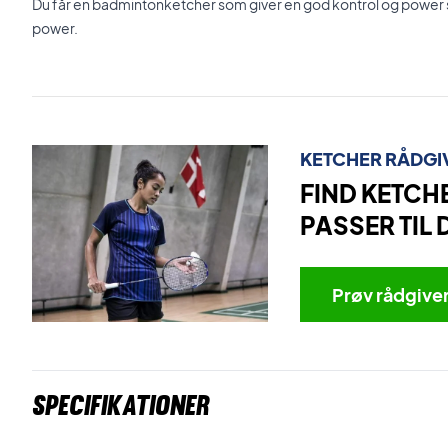
Du får en badmintonketcher som giver en god kontrol og power
power.
KETCHER RÅDGI
FIND KETCH
PASSER TIL 
Prøv rådgive
Specifikationer