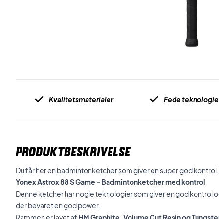
Kvalitetsmaterialer
Fede teknologie
PRODUKTBESKRIVELSE
Du får her en badmintonketcher som giver en super god kontrol.
Yonex Astrox 88 S Game - Badmintonketcher med kontrol
Denne ketcher har nogle teknologier som giver en god kontrol og
der bevaret en god power.
Rammen er lavet af
HM Graphite, Volume Cut Resin og Tungste