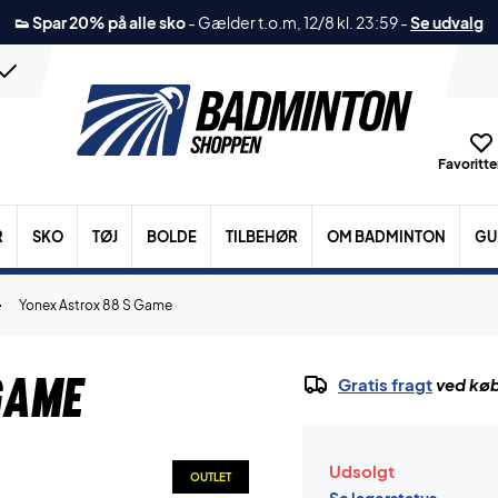
👟 Spar 20% på alle sko
-
Gælder t.o.m, 12/8 kl. 23:59
-
Se udvalg
Favoritter
R
SKO
TØJ
BOLDE
TILBEHØR
OM BADMINTON
GU
Yonex Astrox 88 S Game
Game
Gratis fragt
ved køb
Udsolgt
OUTLET