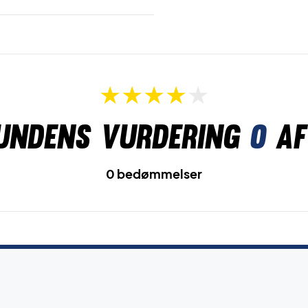
undens vurdering
0
af
0 bedømmelser