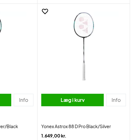
Info
Læg i kurv
Info
ver/Black
Yonex Astrox 88 D Pro Black/Silver
1.649,00 kr.