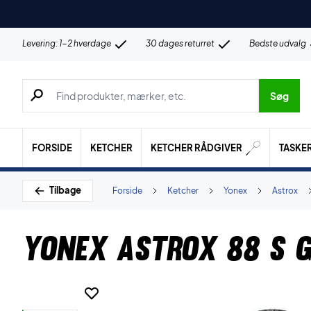
Levering: 1-2 hverdage
30 dages returret
Bedste udvalg
Søg efter produkter, mærker etc.
Søg
FORSIDE
KETCHER
KETCHER RÅDGIVER
TASKE
Tilbage
Forside
Ketcher
Yonex
Astrox
Yonex Astrox 88 S 