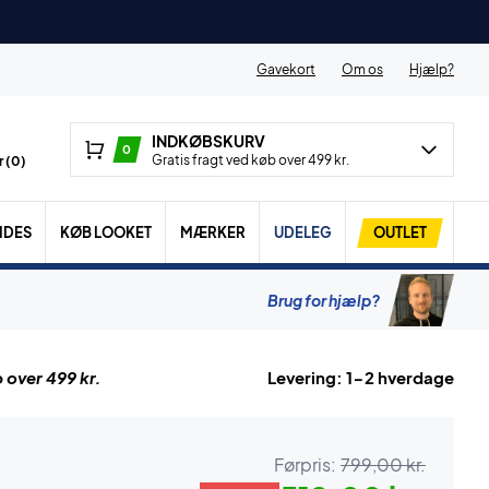
Gavekort
Om os
Hjælp?
INDKØBSKURV
0
Gratis fragt ved køb over 499 kr.
 (
0
)
IDES
KØB LOOKET
MÆRKER
UDELEG
OUTLET
Brug for hjælp?
 over 499 kr.
Levering: 1-2 hverdage
Førpris:
799,00 kr.