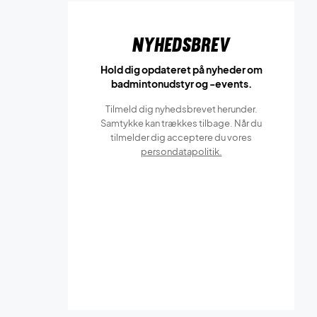
Nyhedsbrev
Hold dig opdateret på nyheder om
badmintonudstyr og -events.
Tilmeld dig nyhedsbrevet herunder.
Samtykke kan trækkes tilbage. Når du
tilmelder dig acceptere du vores
persondatapolitik.