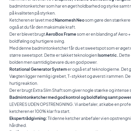
badmintonketcher som har en øget holdbarhed og styrke samt 
på kvaliteten på styrken.
Ketcheren er lavet med
Nanomesh Neo
som gøre den stærkere o
også at du får den maksimale kraft.
Der er blevet brugt
AeroBox Frame
som er en blanding af Aero 
boldføling og hurtigere sving.
Med denne badmintonketcher får du et sweetspot som er øget med
større sweetspot. Dette er takket teknologien
Isometric.
Dette 
bolden men samtidig bevare du en god power.
Rotational Generator System
er også et af teknologierne. Det 
Vægten ligger nemlig i grebet, T-stykket og øverst i rammen. D
hurtig reaktion.
Der er brugt Extra Slim Shaft som giver nogle stærke og intense 
Badmintonketcher med god kontrol og boldføling samt powe
LEVERES UDEN OPSTRENGNING. Vi anbefaler, at købe en profes
ketcheren er 100% klar fra start.
Ekspertrådgivning:
Til denne ketcher anbefaler vi en opstreng
hårdhed.