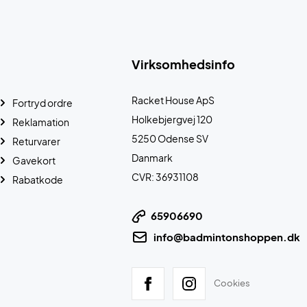
Virksomhedsinfo
Racket House ApS
Fortryd ordre
Holkebjergvej 120
Reklamation
5250 Odense SV
Returvarer
Danmark
Gavekort
CVR: 36931108
Rabatkode
65906690
info@badmintonshoppen.dk
Cookies