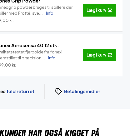
onex Grip Powder
nex grip powder bruges til spillere der
Læg i kurv
iller med Frotté, sve...
Info
9,00
kr.
onex Aerosensa 40 12 stk.
alitetstestet fjerbolde fra Yonex!
Læg i kurv
emstillet til præcision...
Info
99,00
kr.
ges
fuld returret
Betalingsmidler
KUNDER HAR OGSÅ KIGGET PÅ