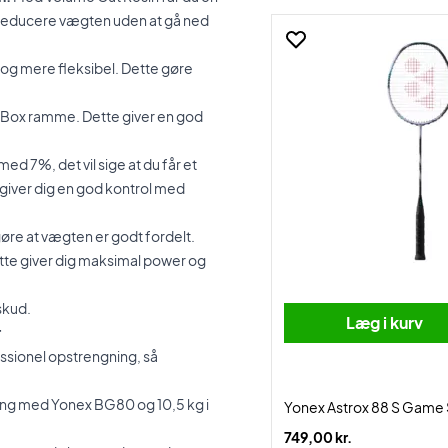
reducere vægten uden at gå ned
g mere fleksibel. Dette gøre
+ Box ramme. Dette giver en god
 7%, det vil sige at du får et
giver dig en god kontrol med
gøre at vægten er godt fordelt.
ette giver dig maksimal power og
skud.
Læg i kurv
r
sionel opstrengning, så
ning med Yonex BG80 og 10,5 kg i
Yonex Astrox 88 S Game 
749,00 kr.