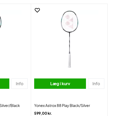
Info
Læg i kurv
Info
Silver/Black
Yonex Astrox 88 Play Black/Silver
599,00 kr.