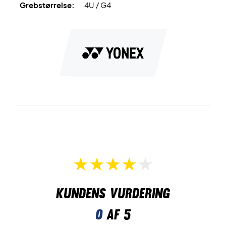
Grebstørrelse:
4U / G4
Kundens vurdering
0
af 5