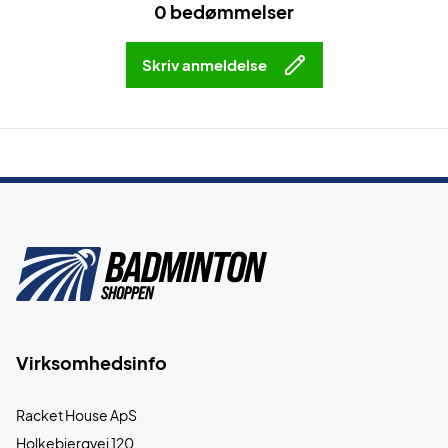
0 bedømmelser
Skriv anmeldelse
Virksomhedsinfo
Racket House ApS
Holkebjergvej 120