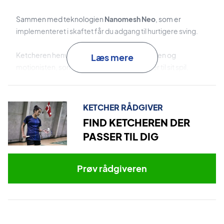
Sammen med teknologien
Nanomesh Neo
, som er
implementeret i skaftet får du adgang til hurtigere sving.
Ketcheren henvender sig både til begynderen og
Læs mere
motionisten, som ønsker noget mere power til sit spil.
Badminton ketcher med fantastiske teknologier
KETCHER RÅDGIVER
Leveres uden cover.
FIND KETCHEREN DER
PASSER TIL DIG
Leveres med fabriksopstrengning.
Vi anbefaler dog altid at sætte en professionel
opstrengning i, da det er langt bedre end de
Prøv rådgiveren
fabriksstrenge, som sidder i badmintonketcheren. Disse
kan købes for KUN 199 kr..
Ekspertrådgivning:
Til denne ketcher anbefaler vi en
opstrengning med Yonex BG80 og 10,5 kg i hårdhed.