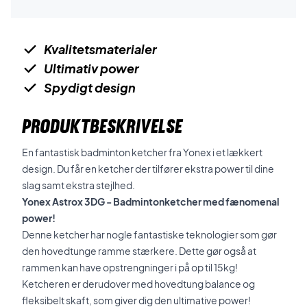
Kvalitetsmaterialer
Ultimativ power
Spydigt design
PRODUKTBESKRIVELSE
En fantastisk badminton ketcher fra Yonex i et lækkert
design. Du får en ketcher der tilfører ekstra power til dine
slag samt ekstra stejlhed.
Yonex Astrox 3DG - Badmintonketcher med fænomenal
power!
Denne ketcher har nogle fantastiske teknologier som gør
den hovedtunge ramme stærkere. Dette gør også at
rammen kan have opstrengninger i på op til 15kg!
Ketcheren er derudover med hovedtung balance og
fleksibelt skaft, som giver dig den ultimative power!