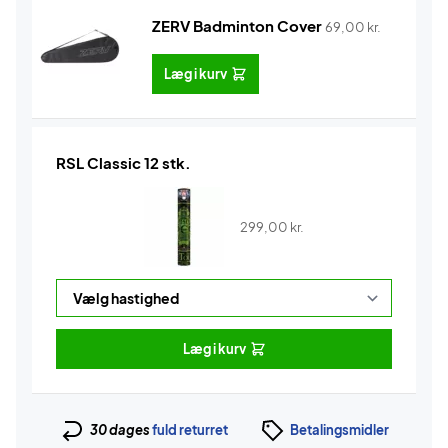
ZERV Badminton Cover
69,00
kr.
Læg i kurv
RSL Classic 12 stk.
299,00
kr.
Læg i kurv
30 dages
fuld returret
Betalingsmidler