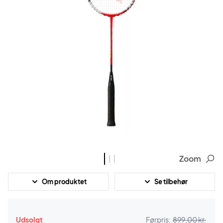
Zoom
Om produktet
Se tilbehør
Udsolgt
Førpris:
899,00 kr.