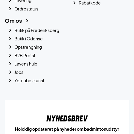
Levering
Rabatkode
Ordrestatus
Om os
Butik på Frederiksberg
Butik i Odense
Opstrengning
B2B Portal
Løvens hule
Jobs
YouTube-kanal
Nyhedsbrev
Hold dig opdateret på nyheder om badmintonudstyr