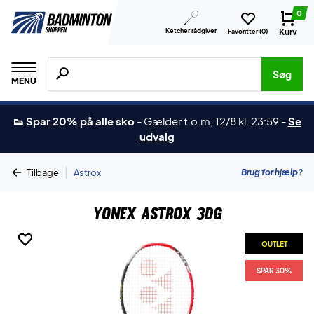
0
Ketcher rådgiver
Kurv
Favoritter (
0
)
Søg efter produkter, mærker etc.
Søg
MENU
👟 Spar 20% på alle sko
-
Gælder t.o.m, 12/8 kl. 23:59
-
Se
udvalg
|
Brug for hjælp?
Tilbage
Astrox
Yonex Astrox 3DG
OUTLET
OUTLET
OUTLET
SPAR 30%
SPAR 30%
SPAR 30%