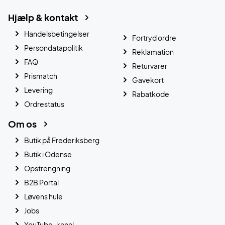
Hjælp & kontakt
Handelsbetingelser
Fortryd ordre
Persondatapolitik
Reklamation
FAQ
Returvarer
Prismatch
Gavekort
Levering
Rabatkode
Ordrestatus
Om os
Butik på Frederiksberg
Butik i Odense
Opstrengning
B2B Portal
Løvens hule
Jobs
YouTube-kanal