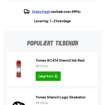
Gratis fragt
ved køb over 499 kr.
Levering: 1-2 hverdage
POPULÆRT TILBEHØR
Yonex AC414 Stencil Ink Red
89,00
kr.
Læg i kurv
Yonex Stencil Logo Skabelon
99,00
kr.