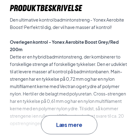
PRODUKTBESKRIVELSE
Den ultimative kontrol badmintonstreng - Yonex Aerobite
Boost! Perfekt til dig, der vil have masser af kontrol!
Overlegen kontrol - Yonex Aerobite Boost Grey/Red
200m
Dette er en hybrid badmintonstreng, der kombinerer to
forskellige strenge af forskellige tykkelser. Den er udviklet
til at levere masser af kontrol på badmintonbanen. Main-
strengen har en tykkelse på 0,72 mm og har en nylon
multifilament kerne med Vectran og et ydre af polymer
nylon. Hertil er de belagt med polyuretan. Cross-strengen
har en tykkelse på 0,61 mm og har en
nylon multifilament
kerne med en polymer nylon ydre. Til sidst, så kommer
strengene i en rulle med 200 meter, hvilket svare til ca. 20
opstrengninger.
Læs mere