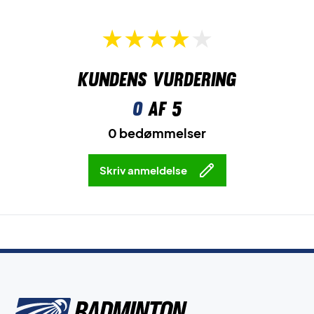
Kundens vurdering
0
af 5
0 bedømmelser
Skriv anmeldelse