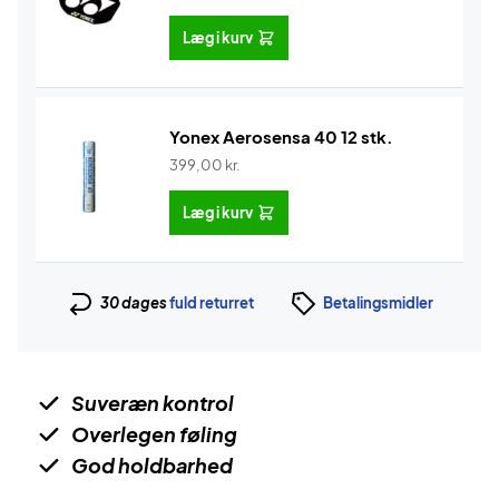
Læg i kurv
Yonex Aerosensa 40 12 stk.
399,00
kr.
Læg i kurv
30 dages
fuld returret
Betalingsmidler
Suveræn kontrol
Overlegen føling
God holdbarhed