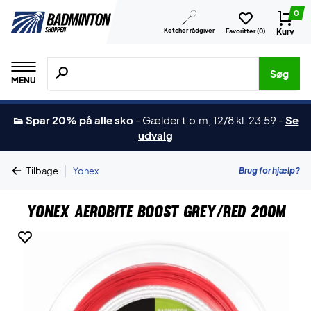
0
Ketcher rådgiver
Kurv
Favoritter (
0
)
Søg efter produkter, mærker etc.
Søg
MENU
👟 Spar 20% på alle sko
-
Gælder t.o.m, 12/8 kl. 23:59
-
Se
udvalg
|
Brug for hjælp?
Tilbage
Yonex
Yonex Aerobite Boost Grey/Red 200m