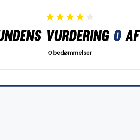
undens vurdering
0
af
0 bedømmelser