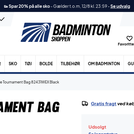
👟 Spar 20% på alle sko
-
Gælder t.o.m, 12/8 kl. 23:59
-
Se udvalg
Favoritter
R
SKO
TØJ
BOLDE
TILBEHØR
OM BADMINTON
GU
ve Tournament Bag 82431WEX Black
ament Bag
Gratis fragt
ved køb
Udsolgt