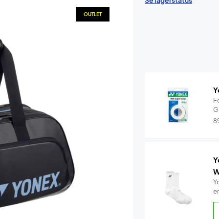
Se lagerstatus
OUTLET
Y
F
G
8
Y
W
Y
e