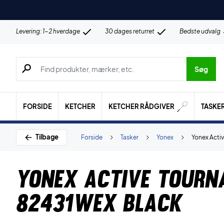
Levering: 1-2 hverdage
30 dages returret
Bedste udvalg
Søg efter produkter, mærker etc.
Søg
FORSIDE
KETCHER
KETCHER RÅDGIVER
TASKE
Tilbage
Forside
Tasker
Yonex
Yonex Acti
Yonex Active Tourn
82431WEX Black