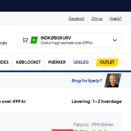
Gavekort
Om os
Hjælp?
INDKØBSKURV
0
Gratis fragt ved køb over 499 kr.
 (
0
)
IDES
KØB LOOKET
MÆRKER
UDELEG
OUTLET
Brug for hjælp?
 over 499 kr.
Levering: 1-2 hverdage
Førpris:
799,00 kr.