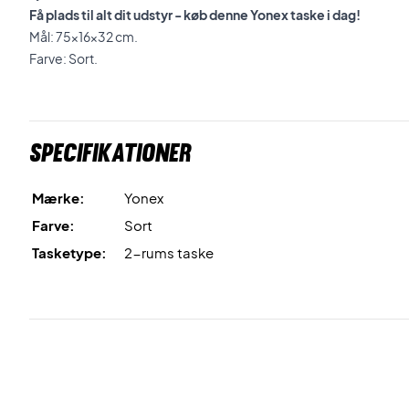
Få plads til alt dit udstyr - køb denne Yonex taske i dag!
Mål: 75x16x32 cm.
Farve: Sort.
Specifikationer
Mærke:
Yonex
Farve:
Sort
Tasketype:
2-rums taske