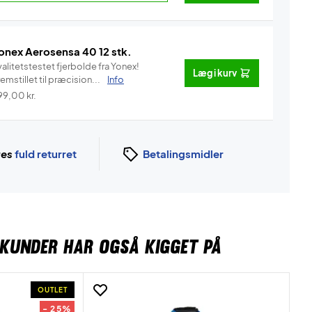
onex Aerosensa 40 12 stk.
alitetstestet fjerbolde fra Yonex!
Læg i kurv
emstillet til præcision...
Info
99,00
kr.
ges
fuld returret
Betalingsmidler
KUNDER HAR OGSÅ KIGGET PÅ
OUTLET
- 25%