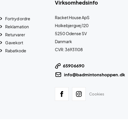
Virksomhedsinfo
Racket House ApS
Fortryd ordre
Holkebjergvej 120
Reklamation
5250 Odense SV
Returvarer
Danmark
Gavekort
CVR: 36931108
Rabatkode
65906690
info@badmintonshoppen.dk
Cookies