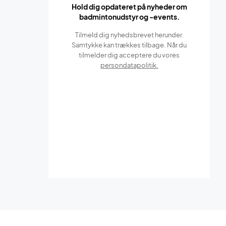
Hold dig opdateret på nyheder om
badmintonudstyr og -events.
Tilmeld dig nyhedsbrevet herunder.
Samtykke kan trækkes tilbage. Når du
tilmelder dig acceptere du vores
persondatapolitik.