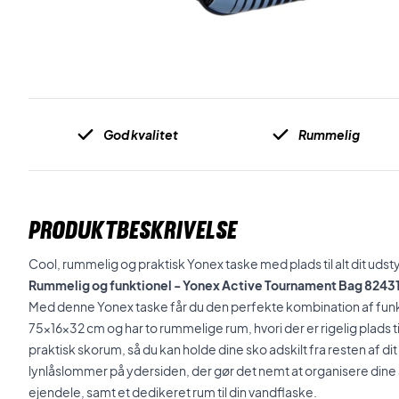
God kvalitet
Rummelig
PRODUKTBESKRIVELSE
Cool, rummelig og praktisk Yonex taske med plads til alt dit udsty
Rummelig og funktionel - Yonex Active Tournament Bag 824
Med denne Yonex taske får du den perfekte kombination af funkt
75x16x32 cm og har to rummelige rum, hvori der er rigelig plads t
praktisk skorum, så du kan holde dine sko adskilt fra resten af di
lynlåslommer på ydersiden, der gør det nemt at organisere dine
ejendele, samt et dedikeret rum til din vandflaske.