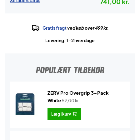
Se lagerstatus
741,00 kr.
Gratis fragt
ved køb over 499 kr.
Levering: 1-2 hverdage
POPULÆRT TILBEHØR
ZERV Pro Overgrip 3-Pack
White
59,00
kr.
Læg i kurv