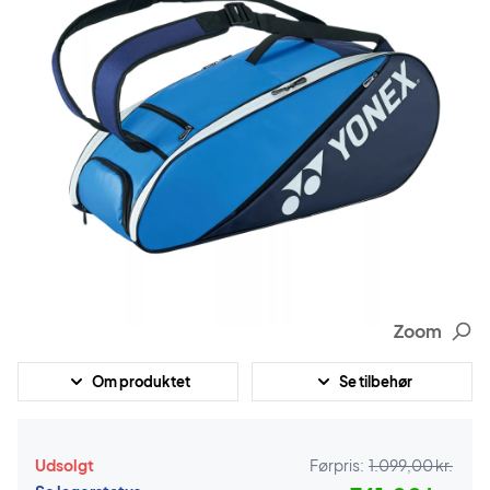
Zoom
Om produktet
Se tilbehør
Udsolgt
Førpris:
1.099,00 kr.