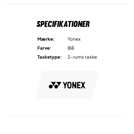
Få plads til dit udstyr - køb denne racket bag i dag!
Mål:
75x26x32 cm.
Materiale: 83% polyester og 17% PU.
Specifikationer
Farve: Blå og mørkeblå.
Mærke:
Yonex
Farve:
Blå
Tasketype:
2-rums taske