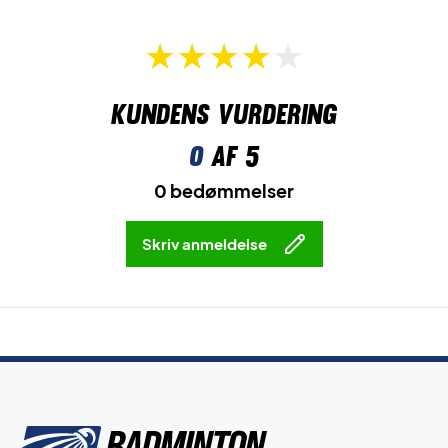
Kundens vurdering
0
af 5
0 bedømmelser
Skriv anmeldelse