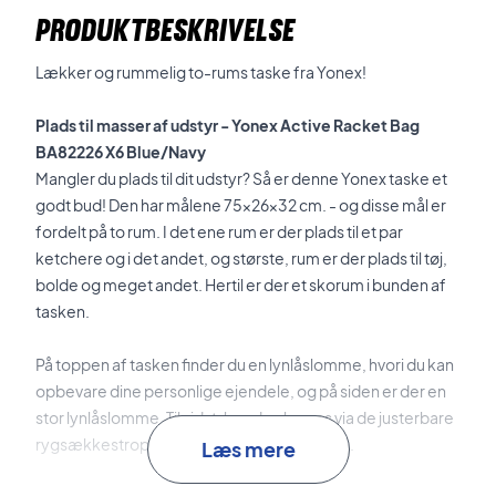
PRODUKTBESKRIVELSE
Lækker og rummelig to-rums taske fra Yonex!
Plads til masser af udstyr - Yonex Active Racket Bag
BA82226 X6 Blue/Navy
Mangler du plads til dit udstyr? Så er denne Yonex taske et
godt bud! Den har målene 75x26x32 cm. - og disse mål er
fordelt på to rum. I det ene rum er der plads til et par
ketchere og i det andet, og største, rum er der plads til tøj,
bolde og meget andet. Hertil er der et skorum i bunden af
tasken.
På toppen af tasken finder du en lynlåslomme, hvori du kan
opbevare dine personlige ejendele, og på siden er der en
stor lynlåslomme.
Til sidst, kan den bæres via de justerbare
rygsækkestropper eller håndtaget i toppen.
Læs mere