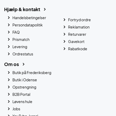
Hjælp & kontakt
Handelsbetingelser
Fortryd ordre
Persondatapolitik
Reklamation
FAQ
Returvarer
Prismatch
Gavekort
Levering
Rabatkode
Ordrestatus
Om os
Butik på Frederiksberg
Butik i Odense
Opstrengning
B2B Portal
Løvens hule
Jobs