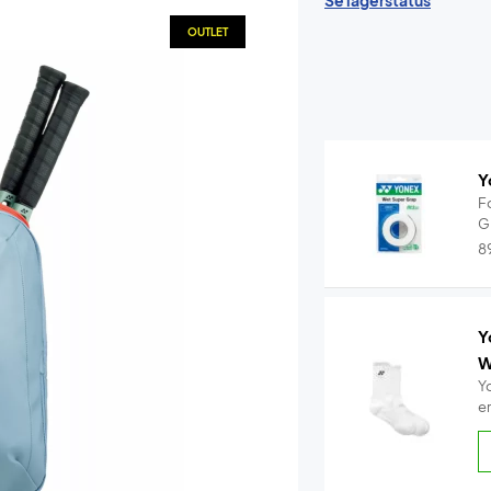
Se lagerstatus
OUTLET
Y
F
G
8
Y
W
Y
e