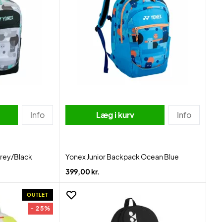
Info
Læg i kurv
Info
Grey/Black
Yonex Junior Backpack Ocean Blue
399,00 kr.
OUTLET
- 25%