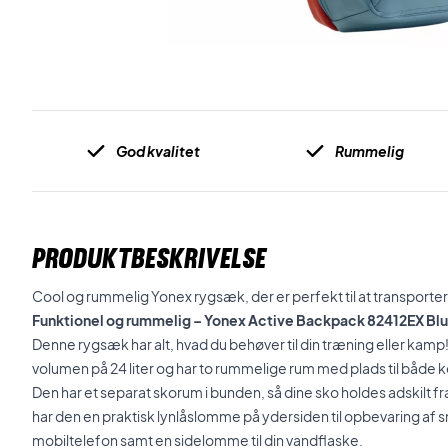
God kvalitet
Rummelig
PRODUKTBESKRIVELSE
Cool og rummelig Yonex rygsæk, der er perfekt til at transportere 
Funktionel og rummelig – Yonex Active Backpack 82412EX Bl
Denne rygsæk har alt, hvad du behøver til din træning eller kamp
volumen på 24 liter og har to rummelige rum med plads til både 
Den har
et separat skorum i bunden, så dine sko holdes adskilt fr
har den en praktisk lynlåslomme på ydersiden til opbevaring af s
mobiltelefon samt en sidelomme til din vandflaske.