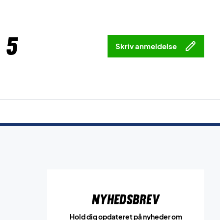
 5
Skriv anmeldelse
Nyhedsbrev
Hold dig opdateret på nyheder om