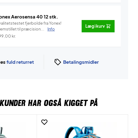
onex Aerosensa 40 12 stk.
alitetstestet fjerbolde fra Yonex!
Læg i kurv
emstillet til præcision...
Info
99,00
kr.
ges
fuld returret
Betalingsmidler
KUNDER HAR OGSÅ KIGGET PÅ