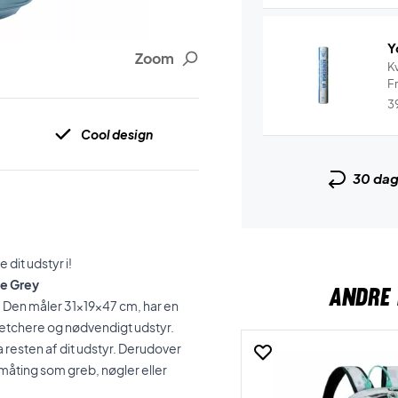
Y
Zoom
Kv
Fr
3
Cool design
30 da
dit udstyr i!
ue Grey
ANDRE 
! Den måler 31x19x47 cm, har en
ketchere og nødvendigt udstyr.
a resten af dit udstyr. Derudover
måting som greb, nøgler eller