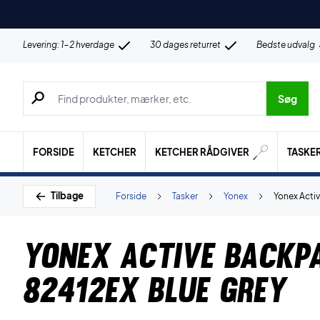
Levering: 1-2 hverdage
30 dages returret
Bedste udvalg
Søg efter produkter, mærker etc.
Søg
FORSIDE
KETCHER
KETCHER RÅDGIVER
TASKE
Tilbage
Forside
Tasker
Yonex
Yonex Acti
Yonex Active Backp
82412EX Blue Grey