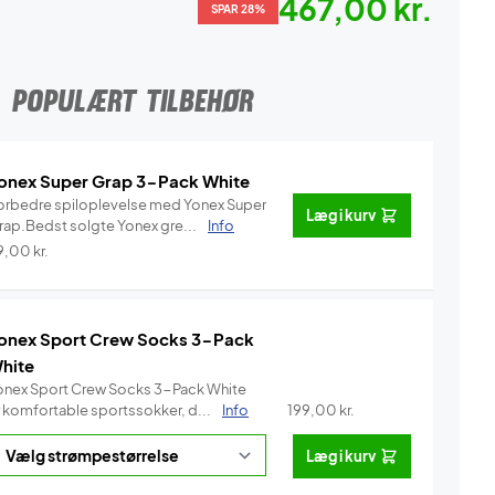
467,00 kr.
SPAR 28%
POPULÆRT TILBEHØR
onex Super Grap 3-Pack White
orbedre spiloplevelse med Yonex Super
Læg i kurv
rap.Bedst solgte Yonex gre...
Info
9,00
kr.
onex Sport Crew Socks 3-Pack
hite
onex Sport Crew Socks 3-Pack White
r komfortable sportssokker, d...
Info
199,00
kr.
Læg i kurv