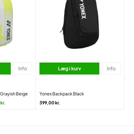
Info
Læg i kurv
Info
 Grayish Beige
Yonex Backpack Black
kr.
399,00 kr.