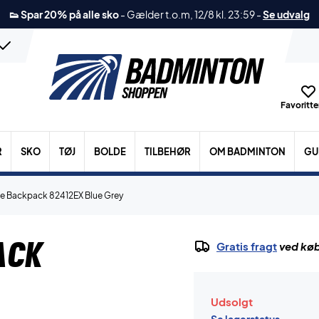
👟 Spar 20% på alle sko
-
Gælder t.o.m, 12/8 kl. 23:59
-
Se udvalg
Favoritter
R
SKO
TØJ
BOLDE
TILBEHØR
OM BADMINTON
GU
ve Backpack 82412EX Blue Grey
ack
Gratis fragt
ved køb
Udsolgt