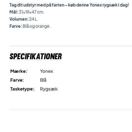
Tag dit udstyr med på farten – køb denne Yonex rygsæk i dag!
Mål:
31x19x47 cm.
Volumen:
24 L.
Farve:
Blå og orange.
Specifikationer
Mærke:
Yonex
Farve:
Blå
Tasketype:
Rygsæk