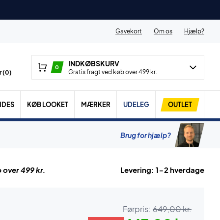
Gavekort
Om os
Hjælp?
INDKØBSKURV
0
Gratis fragt ved køb over 499 kr.
 (
0
)
IDES
KØB LOOKET
MÆRKER
UDELEG
OUTLET
Brug for hjælp?
 over 499 kr.
Levering: 1-2 hverdage
Førpris:
649,00 kr.