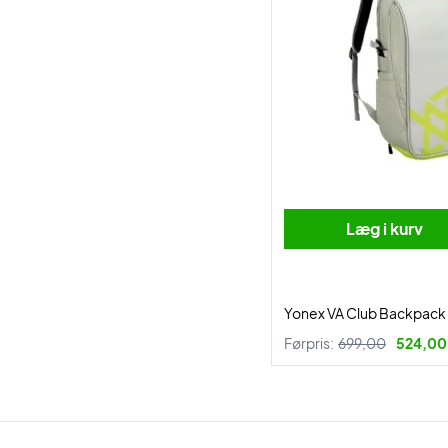
Læg i kurv
Yonex VA Club Backpack
Førpris:
699,00
524,00 