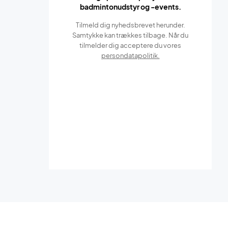
badmintonudstyr og -events.
Tilmeld dig nyhedsbrevet herunder.
Samtykke kan trækkes tilbage. Når du
tilmelder dig acceptere du vores
persondatapolitik.