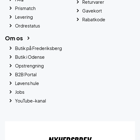
Returvarer
Prismatch
Gavekort
Levering
Rabatkode
Ordrestatus
Om os
Butik på Frederiksberg
Butik i Odense
Opstrengning
B2B Portal
Løvens hule
Jobs
YouTube-kanal