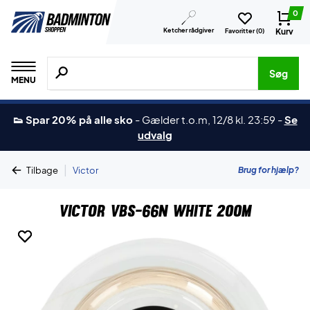
0
Ketcher rådgiver
Kurv
Favoritter (
0
)
Søg efter produkter, mærker etc.
Søg
MENU
👟 Spar 20% på alle sko
-
Gælder t.o.m, 12/8 kl. 23:59
-
Se
udvalg
|
Brug for hjælp?
Tilbage
Victor
Victor VBS-66N White 200m