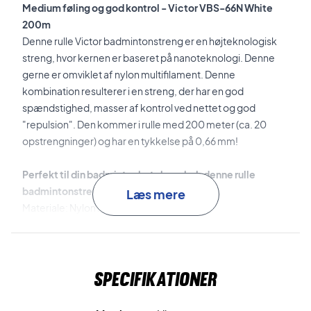
Medium føling og god kontrol - Victor VBS-66N White
200m
Denne rulle Victor badmintonstreng er en højteknologisk
streng, hvor kernen er baseret på nanoteknologi. Denne
gerne er omviklet af nylon multifilament. Denne
kombination resulterer i en streng, der har en god
spændstighed, masser af kontrol ved nettet og god
"repulsion". Den kommer i rulle med 200 meter (ca. 20
opstrengninger) og har en tykkelse på 0,66 mm!
Perfekt til din badmintonketcher - køb denne rulle
badmintonstrenge nu!
Læs mere
Materiale: N
ylon multifilament.
Tykkelse: 0,66 mm.
Længde: 200 m. (ca. 20 opstrengninger)
Specifikationer