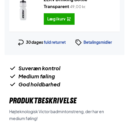
Transparent
49,00
kr.
Læg i kurv
30 dages
fuld returret
Betalingsmidler
Suveræn kontrol
Medium føling
God holdbarhed
PRODUKTBESKRIVELSE
Højteknologisk Victor badmintonstreng, der har en
medium føling!