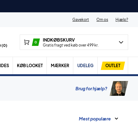
Gavekort
Om os
Hjælp?
INDKØBSKURV
0
Gratis fragt ved køb over 499 kr.
 (
0
)
IDES
KØB LOOKET
MÆRKER
UDELEG
OUTLET
Brug for hjælp?
Mest populære