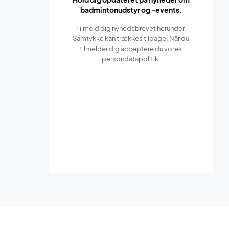
badmintonudstyr og -events.
Tilmeld dig nyhedsbrevet herunder.
Samtykke kan trækkes tilbage. Når du
tilmelder dig acceptere du vores
persondatapolitik.