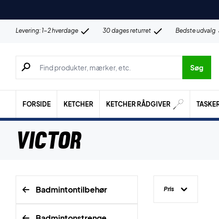
Levering: 1-2 hverdage
30 dages returret
Bedste udvalg
Søg efter produkter, mærker etc.
Søg
FORSIDE
KETCHER
KETCHER RÅDGIVER
TASKE
Victor
Badmintontilbehør
Pris
Badmintonstrenge