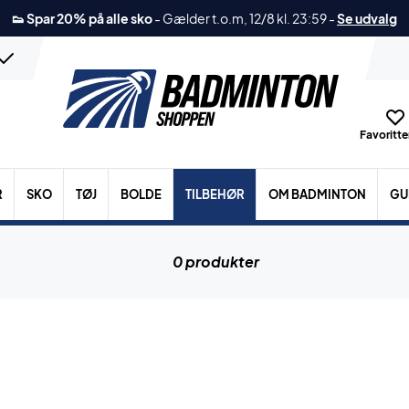
👟 Spar 20% på alle sko
-
Gælder t.o.m, 12/8 kl. 23:59
-
Se udvalg
Favoritter
R
SKO
TØJ
BOLDE
TILBEHØR
OM BADMINTON
GU
0 produkter