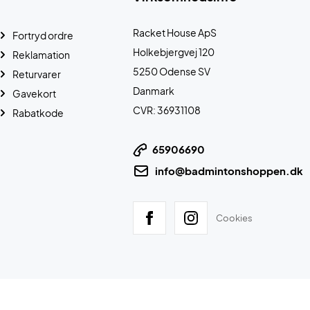
Racket House ApS
Fortryd ordre
Holkebjergvej 120
Reklamation
5250 Odense SV
Returvarer
Danmark
Gavekort
CVR: 36931108
Rabatkode
65906690
info@badmintonshoppen.dk
Cookies