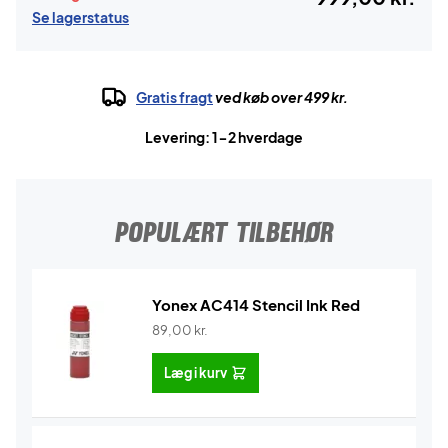
Se lagerstatus
Gratis fragt
ved køb over 499 kr.
Levering: 1-2 hverdage
POPULÆRT TILBEHØR
Yonex AC414 Stencil Ink Red
89,00
kr.
Læg i kurv