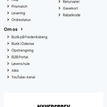
Returvarer
Prismatch
Gavekort
Levering
Rabatkode
Ordrestatus
Om os
Butik på Frederiksberg
Butik i Odense
Opstrengning
B2B Portal
Løvens hule
Jobs
YouTube-kanal