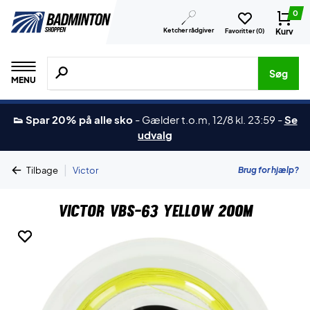
0
Ketcher rådgiver
Kurv
Favoritter (
0
)
Søg efter produkter, mærker etc.
Søg
MENU
👟 Spar 20% på alle sko
-
Gælder t.o.m, 12/8 kl. 23:59
-
Se
udvalg
|
Brug for hjælp?
Tilbage
Victor
Victor VBS-63 Yellow 200m