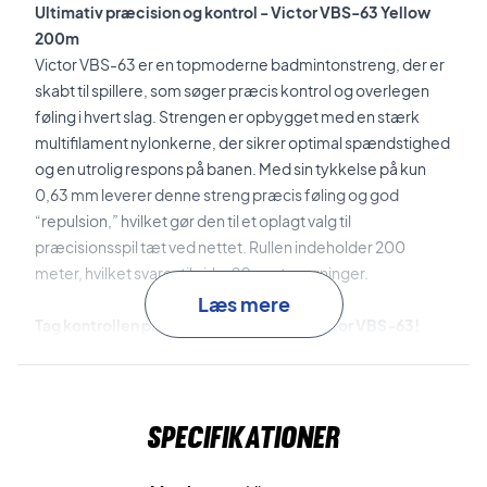
Ultimativ præcision og kontrol - Victor VBS-63 Yellow
200m
Victor VBS-63 er en topmoderne badmintonstreng, der er
skabt til spillere, som søger præcis kontrol og overlegen
føling i hvert slag. Strengen er opbygget med en stærk
multifilament nylonkerne, der sikrer optimal spændstighed
og en utrolig respons på banen. Med sin tykkelse på kun
0,63 mm leverer denne streng præcis føling og god
“repulsion,” hvilket gør den til et oplagt valg til
præcisionsspil tæt ved nettet. Rullen indeholder 200
meter, hvilket svarer til cirka 20 opstrengninger.
Læs mere
Tag kontrollen på banen - køb en rulle Victor VBS-63!
Materiale: Nylon multifilament.
Tykkelse: 0,63 mm.
Længde: 200 m (ca. 20 opstrengninger)
Specifikationer