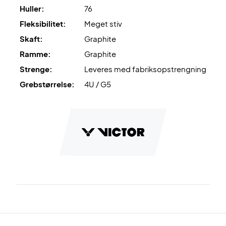
Huller:
76
OBS
: Leveres uden cover!
Fleksibilitet:
Meget stiv
Skaft:
Graphite
Ramme:
Graphite
Strenge:
Leveres med fabriksopstrengning
Grebstørrelse:
4U / G5