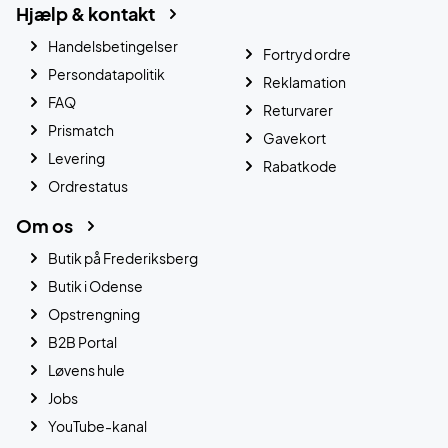
Hjælp & kontakt
Handelsbetingelser
Fortryd ordre
Persondatapolitik
Reklamation
FAQ
Returvarer
Prismatch
Gavekort
Levering
Rabatkode
Ordrestatus
Om os
Butik på Frederiksberg
Butik i Odense
Opstrengning
B2B Portal
Løvens hule
Jobs
YouTube-kanal