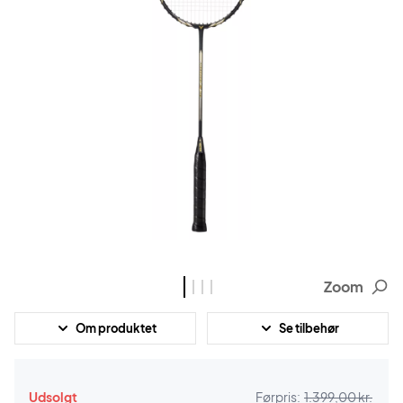
Zoom
Om produktet
Se tilbehør
Udsolgt
Førpris:
1.399,00 kr.