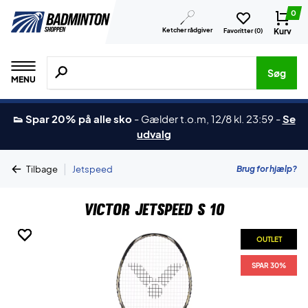
0
Ketcher rådgiver
Kurv
Favoritter (
0
)
Søg efter produkter, mærker etc.
Søg
MENU
👟 Spar 20% på alle sko
-
Gælder t.o.m, 12/8 kl. 23:59
-
Se
udvalg
|
Brug for hjælp?
Tilbage
Jetspeed
Victor Jetspeed S 10
OUTLET
OUTLET
OUTLET
OUTLET
SPAR 30%
SPAR 30%
SPAR 30%
SPAR 30%