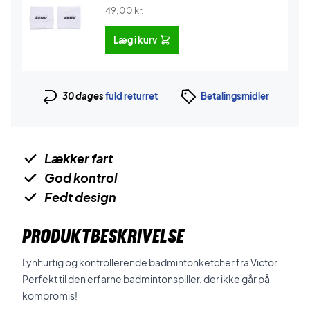
49,00
kr.
Læg i kurv
30 dages
fuld returret
Betalingsmidler
Lækker fart
God kontrol
Fedt design
PRODUKTBESKRIVELSE
Lynhurtig og kontrollerende badmintonketcher fra Victor.
Perfekt til den erfarne badmintonspiller, der ikke går på
kompromis!