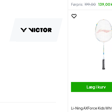
Førpris:
199,00
139,00 k
Læg i kurv
Li-Ning AXForce Kids Whi