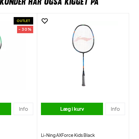
KUNDER HAR OGSÅ KIGGET PÅ
OUTLET
- 30%
Info
Læg i kurv
Info
Li-Ning AXForce Kids Black