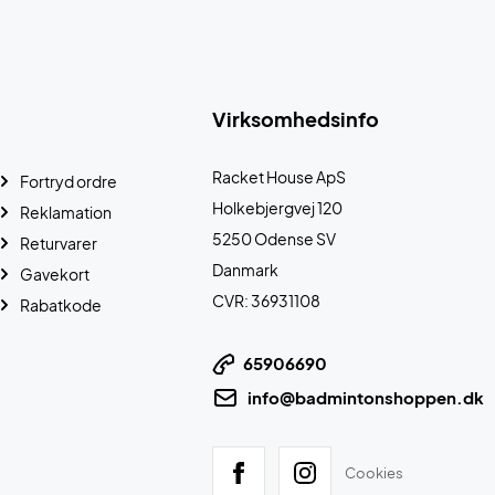
Virksomhedsinfo
Racket House ApS
Fortryd ordre
Holkebjergvej 120
Reklamation
5250 Odense SV
Returvarer
Danmark
Gavekort
CVR: 36931108
Rabatkode
65906690
info@badmintonshoppen.dk
Cookies