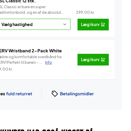
SL Classic 12 stk.
L Classic er bare en super
admintonbold, og en af de absolut
299,00
kr.
e...
Info
Læg i kurv
ERV Wristband 2-Pack White
ækre og komfortable svedbånd fra
Læg i kurv
RV!Perfekt til banen - ...
Info
9,00
kr.
ges
fuld returret
Betalingsmidler