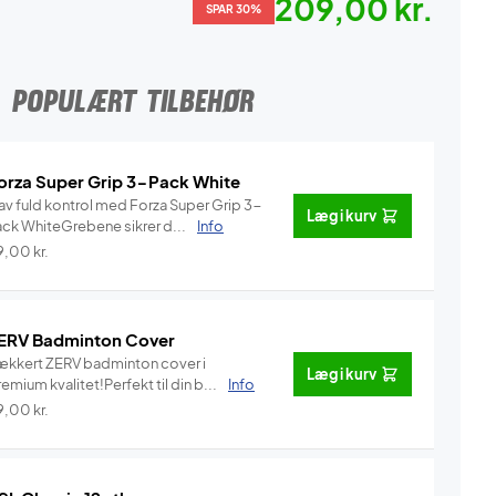
209,00 kr.
SPAR 30%
POPULÆRT TILBEHØR
orza Super Grip 3-Pack White
av fuld kontrol med Forza Super Grip 3-
Læg i kurv
ack WhiteGrebene sikrer d...
Info
9,00
kr.
ERV Badminton Cover
ækkert ZERV badminton cover i
Læg i kurv
emium kvalitet!Perfekt til din b...
Info
9,00
kr.