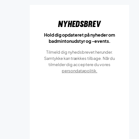
Nyhedsbrev
Hold dig opdateret på nyheder om
badmintonudstyr og -events.
Tilmeld dig nyhedsbrevet herunder.
Samtykke kan trækkes tilbage. Når du
tilmelder dig acceptere du vores
persondatapolitik.