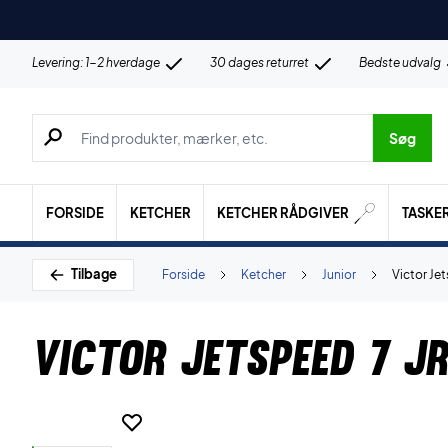
Levering: 1-2 hverdage
30 dages returret
Bedste udvalg
Søg efter produkter, mærker etc.
Søg
FORSIDE
KETCHER
KETCHER RÅDGIVER
TASKE
Tilbage
Forside
Ketcher
Junior
Victor Jet
Victor Jetspeed 7 Jr