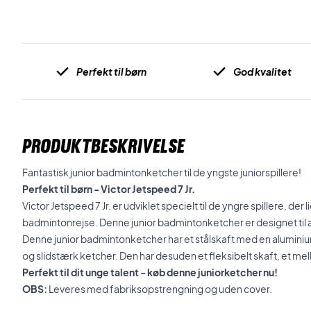
Perfekt til børn
God kvalitet
PRODUKTBESKRIVELSE
Fantastisk junior badmintonketcher til de yngste juniorspillere!
Perfekt til børn - Victor Jetspeed 7 Jr.
Victor Jetspeed 7 Jr. er udviklet specielt til de yngre spillere, der
badmintonrejse. Denne junior badmintonketcher er designet til a
Denne junior badmintonketcher har et stålskaft med en aluminiu
og slidstærk ketcher. Den har desuden et fleksibelt skaft, et me
Perfekt til dit unge talent - køb denne juniorketcher nu!
OBS:
Leveres med fabriksopstrengning og uden cover.