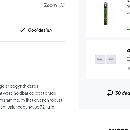
R
Zoom
RS
b
b
Cool design
Z
L
ZE
4
 lige er begyndt deres
30 da
t være holdbar og let at bruge!
msramme, hvilket giver en robust
llem balancepunkt og 72 huller.