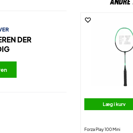
ANDRE 
VER
EREN DER
DIG
ren
Læg i kurv
Forza Play 100 Mini