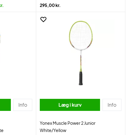
r.
295,00 kr.
Info
Læg i kurv
Info
Yonex Muscle Power 2 Junior
te
White/Yellow