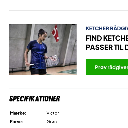
KETCHER RÅDGI
FIND KETCH
PASSER TIL 
Prøv rådgive
Specifikationer
Mærke:
Victor
Farve:
Grøn