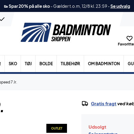
👟 Spar 20% på alle sko
-
Gælder t.o.m, 12/8 kl. 23:59
-
Se udvalg
Favoritter
R
SKO
TØJ
BOLDE
TILBEHØR
OM BADMINTON
GU
speed 7 Jr.
.
Gratis fragt
ved køb
Udsolgt
OUTLET