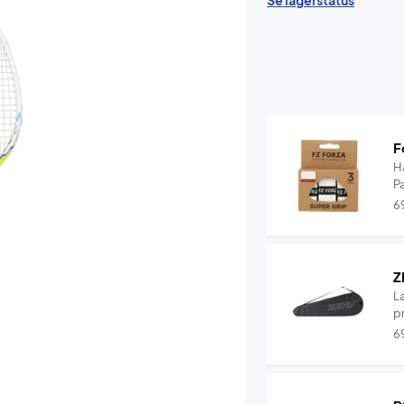
Se lagerstatus
F
H
P
6
Z
L
pr
6