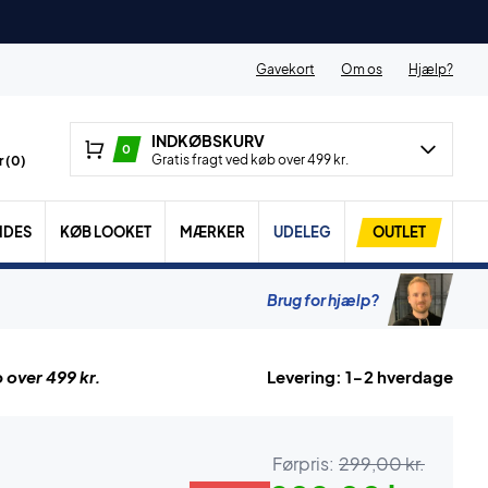
Gavekort
Om os
Hjælp?
INDKØBSKURV
0
Gratis fragt ved køb over 499 kr.
 (
0
)
IDES
KØB LOOKET
MÆRKER
UDELEG
OUTLET
Brug for hjælp?
 over 499 kr.
Levering: 1-2 hverdage
Førpris:
299,00 kr.