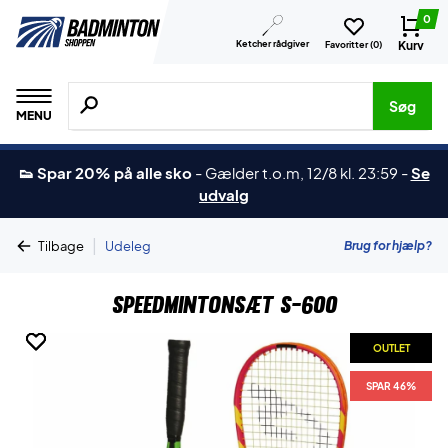
0
Ketcher rådgiver
Kurv
Favoritter (
0
)
Søg efter produkter, mærker etc.
Søg
MENU
👟 Spar 20% på alle sko
-
Gælder t.o.m, 12/8 kl. 23:59
-
Se
udvalg
|
Brug for hjælp?
Tilbage
Udeleg
Speedmintonsæt S-600
OUTLET
OUTLET
OUTLET
SPAR 46%
SPAR 46%
SPAR 46%