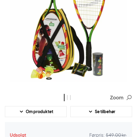
Zoom
Om produktet
Se tilbehør
Udsolgt
Førpris:
549,00 kr.