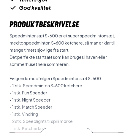
God kvalitet
PRODUKTBESKRIVELSE
Speedmintonsæt S-600 er et super speedmintonsæt,
med to speedminton S-600 ketchere, så man er klar til
mange timers sjov lige fra start.
Det perfekte startsæt som kan bruges i haven eller
sommerhuset hele sommeren.
Følgende medfølger i Speedmintonsæt S-600:
- 2 stk. Speedminton S-600 ketchere
- 1 stk. Fun Speeder
- 1 stk. Night Speeder
- 1 stk. Match Speeder
- 1 stk. Vindring
- 2 stk. Speedlights til spil i mørke
- 1 stk. Ketchertaske