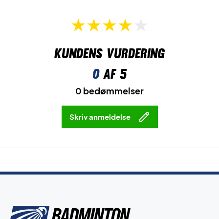
Kundens vurdering
0
af 5
0 bedømmelser
Skriv anmeldelse