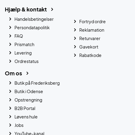
Hjælp & kontakt
Handelsbetingelser
Fortryd ordre
Persondatapolitik
Reklamation
FAQ
Returvarer
Prismatch
Gavekort
Levering
Rabatkode
Ordrestatus
Om os
Butik på Frederiksberg
Butik i Odense
Opstrengning
B2B Portal
Løvens hule
Jobs
YouTube-kanal