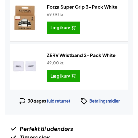
Forza Super Grip 3-Pack White
69,00
kr.
Læg i kurv
ZERV Wristband 2-Pack White
49,00
kr.
Læg i kurv
30 dages
fuld returret
Betalingsmidler
Perfekt til udendørs
Timers sjov