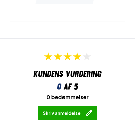
Kundens vurdering
0
af 5
0 bedømmelser
Skriv anmeldelse