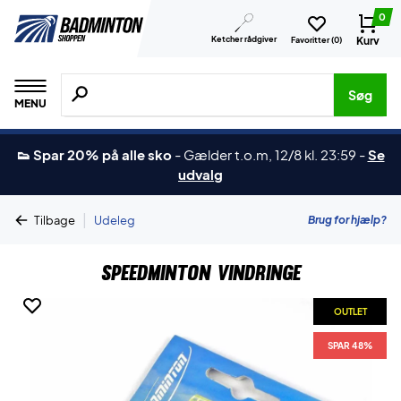
0
Ketcher rådgiver
Kurv
Favoritter (
0
)
Søg efter produkter, mærker etc.
Søg
MENU
👟 Spar 20% på alle sko
-
Gælder t.o.m, 12/8 kl. 23:59
-
Se
udvalg
|
Brug for hjælp?
Tilbage
Udeleg
Speedminton Vindringe
OUTLET
SPAR 48%