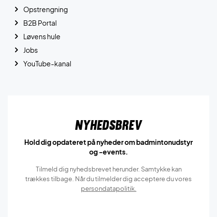
Opstrengning
B2B Portal
Løvens hule
Jobs
YouTube-kanal
Nyhedsbrev
Hold dig opdateret på nyheder om badmintonudstyr
og -events.
Tilmeld dig nyhedsbrevet herunder. Samtykke kan
trækkes tilbage. Når du tilmelder dig acceptere du vores
persondatapolitik.