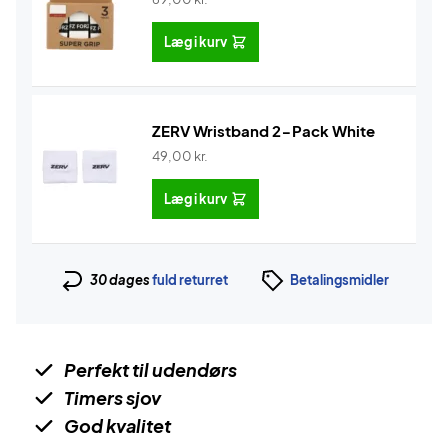
Læg i kurv
ZERV Wristband 2-Pack White
49,00
kr.
Læg i kurv
30 dages
fuld returret
Betalingsmidler
Perfekt til udendørs
Timers sjov
God kvalitet