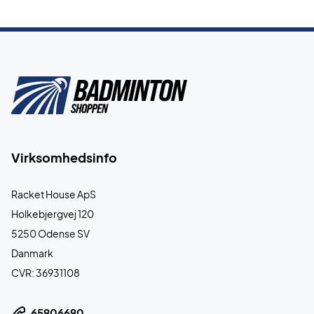
Virksomhedsinfo
Racket House ApS
Holkebjergvej 120
5250 Odense SV
Danmark
CVR: 36931108
65906690