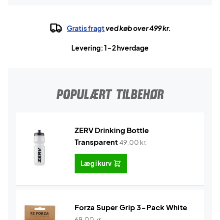
Gratis fragt
ved køb over 499 kr.
Levering: 1-2 hverdage
POPULÆRT TILBEHØR
ZERV Drinking Bottle
Transparent
49,00
kr.
Læg i kurv
Forza Super Grip 3-Pack White
69,00
kr.