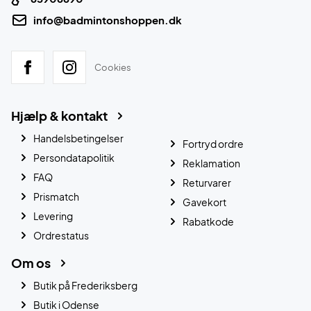
info@badmintonshoppen.dk
Cookies
Hjælp & kontakt
Handelsbetingelser
Fortryd ordre
Persondatapolitik
Reklamation
FAQ
Returvarer
Prismatch
Gavekort
Levering
Rabatkode
Ordrestatus
Om os
Butik på Frederiksberg
Butik i Odense