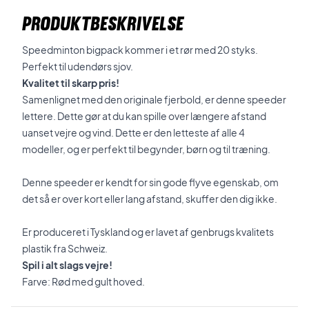
PRODUKTBESKRIVELSE
Speedminton bigpack kommer i et rør med 20 styks.
Perfekt til udendørs sjov.
Kvalitet til skarp pris!
Samenlignet med den originale fjerbold, er denne speeder
lettere. Dette gør at du kan spille over længere afstand
uanset vejre og vind. Dette er den letteste af alle 4
modeller, og er perfekt til begynder, børn og til træning.
Denne speeder er kendt for sin gode flyve egenskab, om
det så er over kort eller lang afstand, skuffer den dig ikke.
Er produceret i Tyskland og er lavet af genbrugs kvalitets
plastik fra Schweiz.
Spil i alt slags vejre!
Farve: Rød med gult hoved.