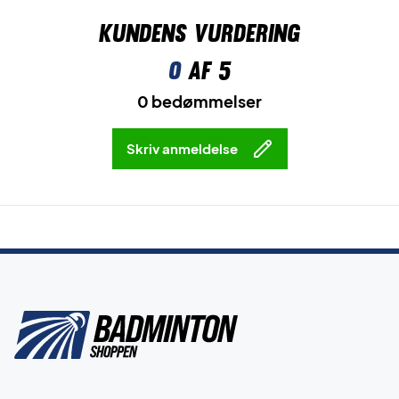
Kundens vurdering
0
af 5
0 bedømmelser
Skriv anmeldelse