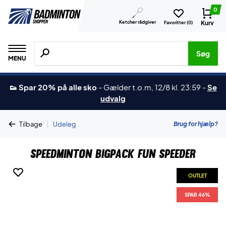
0
Ketcher rådgiver
Kurv
Favoritter (
0
)
Søg efter produkter, mærker etc.
Søg
MENU
👟 Spar 20% på alle sko
-
Gælder t.o.m, 12/8 kl. 23:59
-
Se
udvalg
|
Brug for hjælp?
Tilbage
Udeleg
Speedminton Bigpack Fun Speeder
OUTLET
SPAR 46%