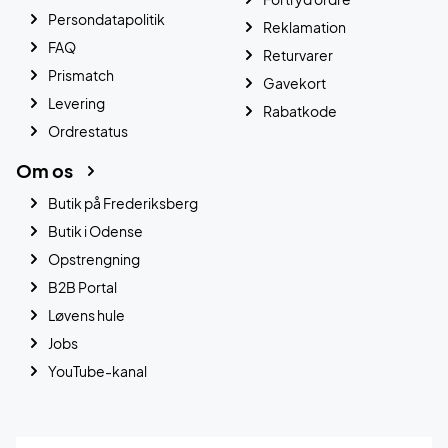
Persondatapolitik
Reklamation
FAQ
Returvarer
Prismatch
Gavekort
Levering
Rabatkode
Ordrestatus
Om os
Butik på Frederiksberg
Butik i Odense
Opstrengning
B2B Portal
Løvens hule
Jobs
YouTube-kanal