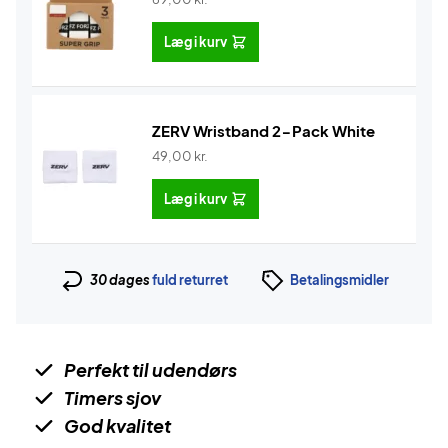
Læg i kurv
ZERV Wristband 2-Pack White
49,00
kr.
Læg i kurv
30 dages
fuld returret
Betalingsmidler
Perfekt til udendørs
Timers sjov
God kvalitet