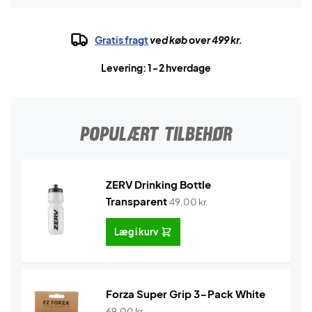
Gratis fragt
ved køb over 499 kr.
Levering: 1-2 hverdage
POPULÆRT TILBEHØR
ZERV Drinking Bottle
Transparent
49,00
kr.
Læg i kurv
Forza Super Grip 3-Pack White
69,00
kr.