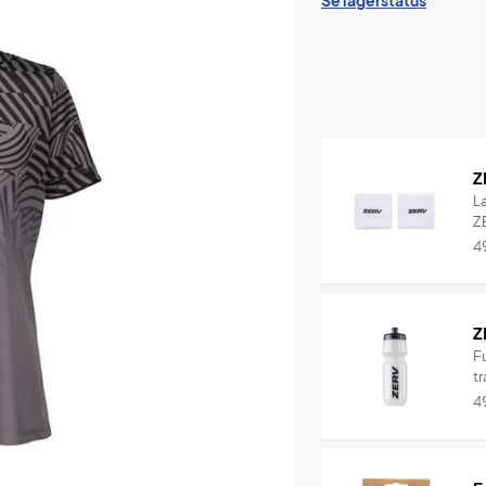
Se lagerstatus
Z
L
ZE
4
Z
F
tr
4