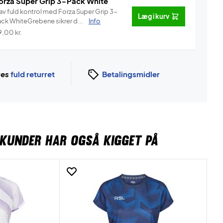
orza Super Grip 3-Pack White
av fuld kontrol med Forza Super Grip 3-
Læg i kurv
ack WhiteGrebene sikrer d...
Info
9,00
kr.
ges
fuld returret
Betalingsmidler
KUNDER HAR OGSÅ KIGGET PÅ