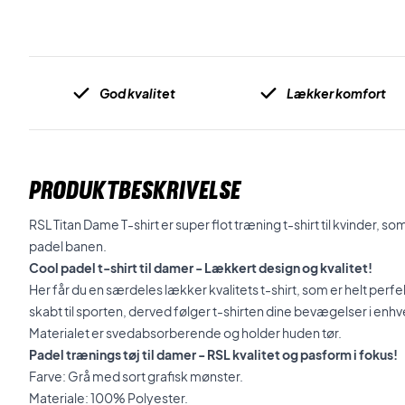
God kvalitet
Lækker komfort
PRODUKTBESKRIVELSE
RSL Titan Dame T-shirt er super flot træning t-shirt til kvinder, som
padel banen.
Cool padel t-shirt til damer - Lækkert design og kvalitet!
Her får du en særdeles lækker kvalitets t-shirt, som er helt perfek
skabt til sporten, derved følger t-shirten dine bevægelser i enhve
Materialet er svedabsorberende og holder huden tør.
Padel trænings tøj til damer - RSL kvalitet og pasform i fokus!
Farve: Grå med sort grafisk mønster.
Materiale: 100% Polyester.