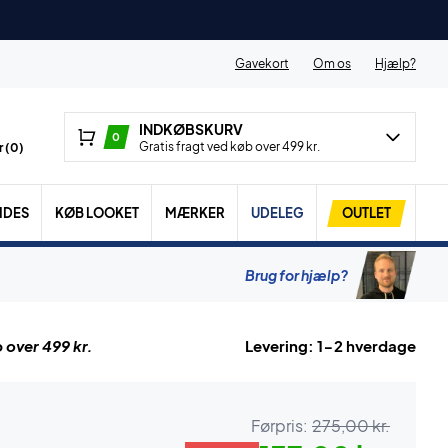
Gavekort
Om os
Hjælp?
INDKØBSKURV
0
Gratis fragt ved køb over 499 kr.
 (
0
)
IDES
KØB LOOKET
MÆRKER
UDELEG
OUTLET
Brug for hjælp?
 over 499 kr.
Levering: 1-2 hverdage
Førpris:
275,00 kr.