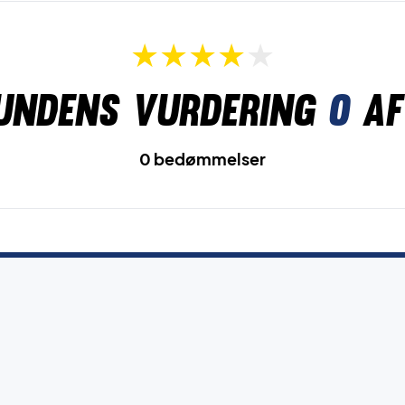
undens vurdering
0
af
0 bedømmelser