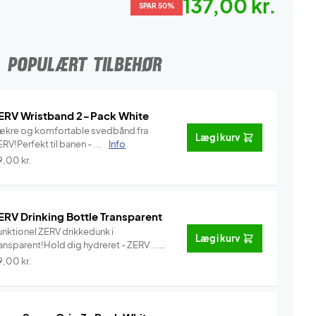
137,00 kr.
SPAR 50%
POPULÆRT TILBEHØR
ERV Wristband 2-Pack White
ækre og komfortable svedbånd fra
Læg i kurv
RV!Perfekt til banen - ...
Info
9,00
kr.
ERV Drinking Bottle Transparent
unktionel ZERV drikkedunk i
Læg i kurv
ansparent!Hold dig hydreret - ZERV ...
Info
9,00
kr.