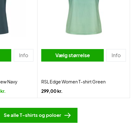
Info
Vælg størrelse
Info
New Navy
RSL Edge Women T-shirt Green
kr.
299,00 kr.
Se alle T-shirts og poloer