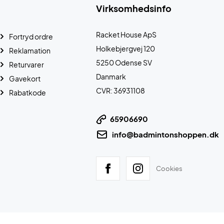
Virksomhedsinfo
Racket House ApS
Fortryd ordre
Holkebjergvej 120
Reklamation
5250 Odense SV
Returvarer
Danmark
Gavekort
CVR: 36931108
Rabatkode
65906690
info@badmintonshoppen.dk
Cookies