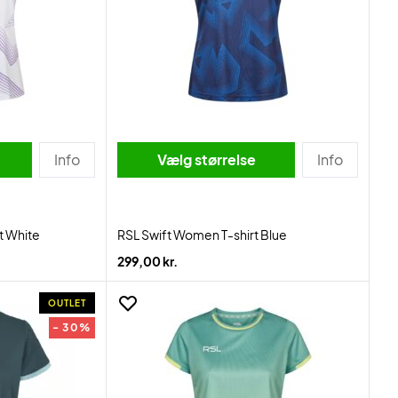
Info
Vælg størrelse
Info
t White
RSL Swift Women T-shirt Blue
299,00 kr.
OUTLET
- 30%