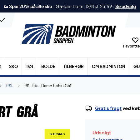
👟 Spar 20% på alle sko
-
Gælder t.o.m, 12/8 kl. 23:59
-
Se udvalg
Favoritter
R
SKO
TØJ
BOLDE
TILBEHØR
OM BADMINTON
GU
RSL
RSL Titan Dame T-shirt Grå
rt Grå
Gratis fragt
ved køb
Udsolgt
SLUTSALG