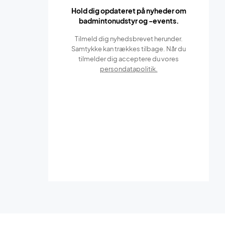
Hold dig opdateret på nyheder om
badmintonudstyr og -events.
Tilmeld dig nyhedsbrevet herunder.
Samtykke kan trækkes tilbage. Når du
tilmelder dig acceptere du vores
persondatapolitik.