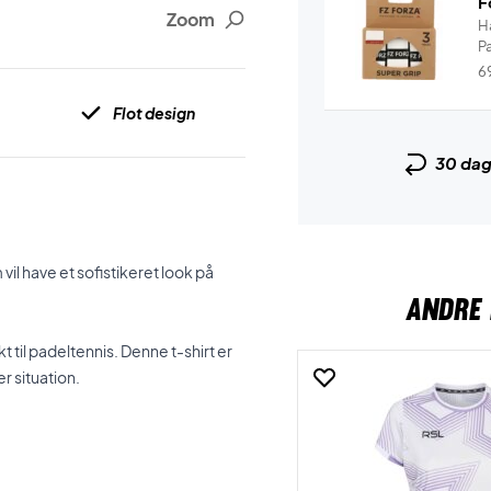
F
Zoom
H
P
6
Flot design
30 da
 vil have et sofistikeret look på
ANDRE 
t til padeltennis. Denne t-shirt er
r situation.