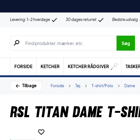
Levering: 1-2 hverdage
30 dages returret
Bedste udvalg
Søg efter produkter, mærker etc.
Søg
FORSIDE
KETCHER
KETCHER RÅDGIVER
TASKE
Tilbage
Forside
Tøj
T-shirt/Polo
Dame
RSL Titan Dame T-shi