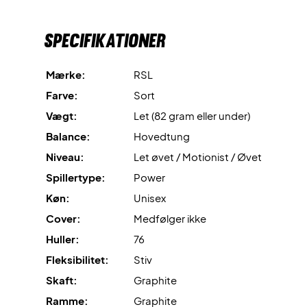
OBS
: Denne ketcher leveres uden fabriksopstrengning,
derfor anbefaler vi, at du tilkøber en professionel
Specifikationer
opstrengning.
Mærke:
RSL
Ekspertrådgivning
: Til denne ketcher anbefaler vi en
opstrengning med Ashaway Zymax 68 TX og 10,5 kg i
Farve:
Sort
hårdhed.
Vægt:
Let (82 gram eller under)
Balance:
Hovedtung
Leveres
uden cover
!
Niveau:
Let øvet / Motionist / Øvet
Spillertype:
Power
Køn:
Unisex
Cover:
Medfølger ikke
Huller:
76
Fleksibilitet:
Stiv
Skaft:
Graphite
Ramme:
Graphite