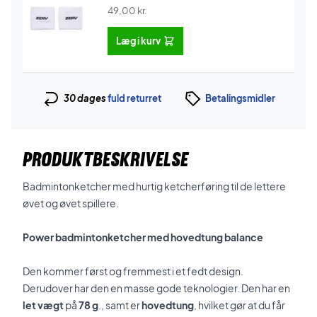
49,00
kr.
Læg i kurv
30 dages
fuld returret
Betalingsmidler
PRODUKTBESKRIVELSE
Badmintonketcher med hurtig ketcherføring til de lettere
øvet og øvet spillere.
Power badmintonketcher med hovedtung balance
Den kommer først og fremmest i et fedt design.
Derudover har den en masse gode teknologier. Den har en
let vægt
på
78 g
., samt er
hovedtung
, hvilket gør at du får