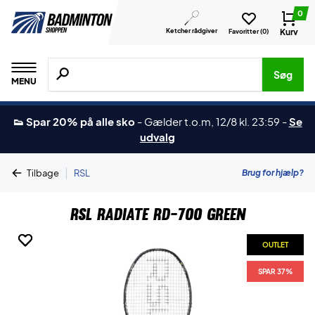
0
Ketcher rådgiver
Kurv
Favoritter (
0
)
Søg efter produkter, mærker etc.
Søg
MENU
👟 Spar 20% på alle sko
-
Gælder t.o.m, 12/8 kl. 23:59
-
Se
udvalg
|
Brug for hjælp?
Tilbage
RSL
RSL Radiate RD-700 Green
OUTLET
OUTLET
OUTLET
SPAR 37%
SPAR 37%
SPAR 37%