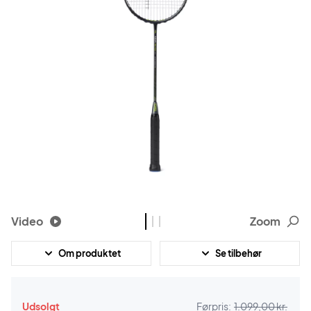
Video
Zoom
Om produktet
Se tilbehør
Udsolgt
Førpris:
1.099,00 kr.