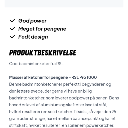
God power
Meget for pengene
Fedt design
PRODUKTBESKRIVELSE
Cool badmintonketer fra RSL!
Masser af ketcher for pengene - RSL Pro 1000
Denne badmintonketcher er perfekt til begynderen og
den lettere øvede, der gerne vil have en billig
badmintonketcher, som leverer god power på banen. Dens
hoved er lavet af aluminium og skaftet er lavet af stål,
hvilket resulterer i en solid ketcher. Til sidst, så vejer den 95
gram uden strenge, har et mellem balancepunkt og har et
stift skaft, hvilket resulterer i en spillenem powerketcher.