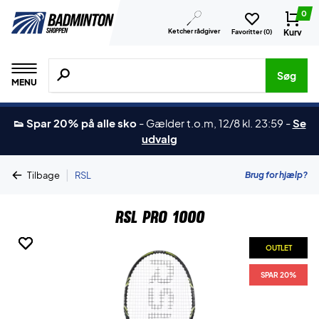
0
Ketcher rådgiver
Kurv
Favoritter (
0
)
Søg efter produkter, mærker etc.
Søg
MENU
👟 Spar 20% på alle sko
-
Gælder t.o.m, 12/8 kl. 23:59
-
Se
udvalg
|
Brug for hjælp?
Tilbage
RSL
RSL Pro 1000
OUTLET
OUTLET
OUTLET
SPAR 20%
SPAR 20%
SPAR 20%