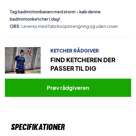
Tag badmintonbanen med storm - køb denne
badmintonketcher i dag!
OBS:
Leveres med fabriksopstrengning og uden cover.
KETCHER RÅDGIVER
FIND KETCHEREN DER
PASSER TIL DIG
Prøv rådgiveren
Specifikationer