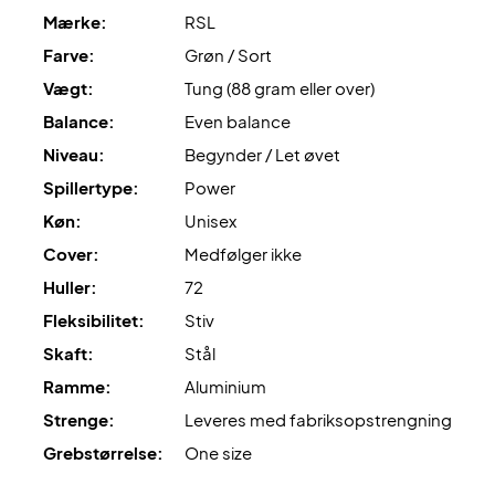
Mærke:
RSL
Farve:
Grøn / Sort
Vægt:
Tung (88 gram eller over)
Balance:
Even balance
Niveau:
Begynder / Let øvet
Spillertype:
Power
Køn:
Unisex
Cover:
Medfølger ikke
Huller:
72
Fleksibilitet:
Stiv
Skaft:
Stål
Ramme:
Aluminium
Strenge:
Leveres med fabriksopstrengning
Grebstørrelse:
One size