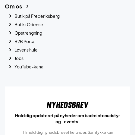
Om os
Butik på Frederiksberg
Butik i Odense
Opstrengning
B2B Portal
Løvens hule
Jobs
YouTube-kanal
Nyhedsbrev
Hold dig opdateret på nyheder om badmintonudstyr
og -events.
Tilmeld dig nyhedsbrevet herunder. Samtykke kan