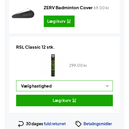
ZERV Badminton Cover
69,00
kr.
Læg i kurv
RSL Classic 12 stk.
299,00
kr.
Læg i kurv
30 dages
fuld returret
Betalingsmidler