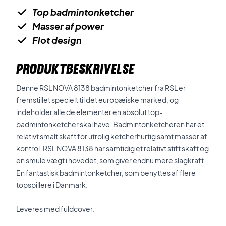
Top badmintonketcher
Masser af power
Flot design
PRODUKTBESKRIVELSE
Denne RSL NOVA 8138 badmintonketcher fra RSL er
fremstillet specielt til det europæiske marked, og
indeholder alle de elementer en absolut top-
badmintonketcher skal have. Badmintonketcheren har et
relativt smalt skaft for utrolig ketcherhurtig samt masser af
kontrol. RSL NOVA 8138 har samtidig et relativt stift skaft og
en smule vægt i hovedet, som giver endnu mere slagkraft.
En fantastisk badmintonketcher, som benyttes af flere
topspillere i Danmark.
Leveres med fuldcover.