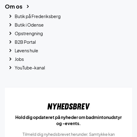
Om os
Butik på Frederiksberg
Butik i Odense
Opstrengning
B2B Portal
Løvens hule
Jobs
YouTube-kanal
Nyhedsbrev
Hold dig opdateret på nyheder om badmintonudstyr
og -events.
Tilmeld dig nyhedsbrevet herunder. Samtykke kan