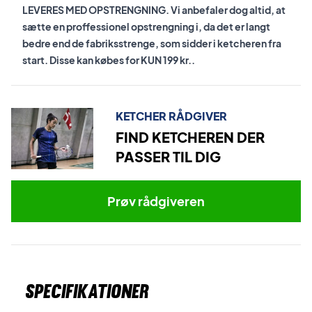
LEVERES MED OPSTRENGNING. Vi anbefaler dog altid, at
sætte en proffessionel opstrengning i, da det er langt
bedre end de fabriksstrenge, som sidder i ketcheren fra
start. Disse kan købes for KUN 199 kr..
KETCHER RÅDGIVER
FIND KETCHEREN DER
PASSER TIL DIG
Prøv rådgiveren
Specifikationer