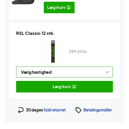
Læg i kurv
RSL Classic 12 stk.
299,00
kr.
Læg i kurv
30 dages
fuld returret
Betalingsmidler