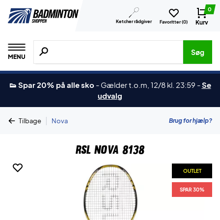
0
Ketcher rådgiver
Kurv
Favoritter (
0
)
Søg efter produkter, mærker etc.
Søg
MENU
👟 Spar 20% på alle sko
-
Gælder t.o.m, 12/8 kl. 23:59
-
Se
udvalg
|
Brug for hjælp?
Tilbage
Nova
RSL Nova 8138
OUTLET
SPAR 30%