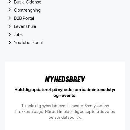
Butik i Odense
Opstrengning
B2B Portal
Løvens hule
Jobs
YouTube-kanal
Nyhedsbrev
Hold dig opdateret på nyheder om badmintonudstyr
og -events.
Tilmeld dig nyhedsbrevet herunder. Samtykke kan
trækkes tilbage. Når du tilmelder dig acceptere du vores
persondatapolitik.