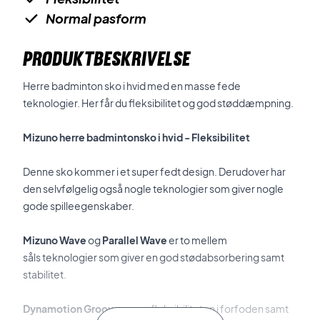
Normal pasform
PRODUKTBESKRIVELSE
Herre badminton sko i hvid med en masse fede
teknologier. Her får du fleksibilitet og god støddæmpning.
Mizuno herre badmintonsko i hvid - Fleksibilitet
Denne sko kommer i et super fedt design. Derudover har
den selvfølgelig også nogle teknologier som giver nogle
gode spilleegenskaber.
Mizuno Wave
og
Parallel Wave
er to mellem
såls
teknologier som giver en god stødabsorbering samt
stabilitet.
Dynamotion Grooves
øger fleksibiliteten i forfoden samt