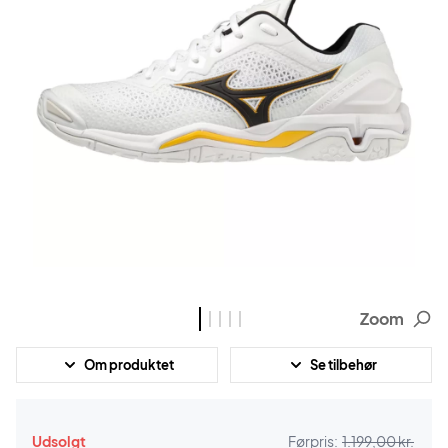
Zoom
Om produktet
Se tilbehør
Udsolgt
Førpris:
1.199,00 kr.