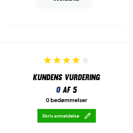
Kundens vurdering
0
af 5
0 bedømmelser
Skriv anmeldelse