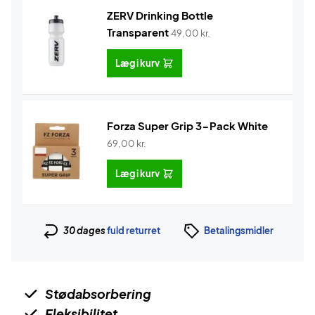
ZERV Drinking Bottle
Transparent
49,00
kr.
Læg i kurv
Forza Super Grip 3-Pack White
69,00
kr.
Læg i kurv
30 dages
fuld returret
Betalingsmidler
Stødabsorbering
Fleksibilitet