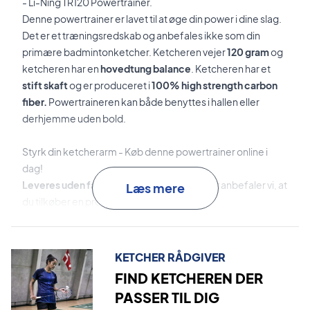
- Li-Ning TR120 Powertrainer.
Denne powertrainer er lavet til at øge din power i dine slag.
Det er et træningsredskab og anbefales ikke som din
primære badmintonketcher. Ketcheren vejer
120 gram
og
ketcheren har en
hovedtung balance
. Ketcheren har et
stift skaft
og er produceret i
100% high strength carbon
fiber.
Powertraineren kan både benyttes i hallen eller
derhjemme uden bold.
Styrk din ketcherarm - Køb denne powertrainer online i
dag!
Leveres uden fabriksopstrengning
- derfor anbefaler vi, at
Læs mere
du tilkøber en professionel opstrengning
Vi anbefaler at du tager den samme opstrengning som hos
dine andre ketchere.
KETCHER RÅDGIVER
Leveres med cover.
FIND KETCHEREN DER
PASSER TIL DIG