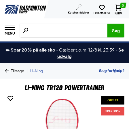
0
Ketcher rådgiver
Kurv
Favoritter (
0
)
Søg efter produkter, mærker etc.
Søg
MENU
👟 Spar 20% på alle sko
-
Gælder t.o.m, 12/8 kl. 23:59
-
Se
udvalg
|
Brug for hjælp?
Tilbage
Li-Ning
Li-Ning TR120 Powertrainer
OUTLET
OUTLET
SPAR 30%
SPAR 30%