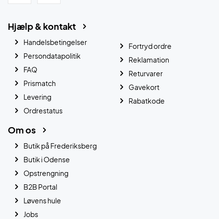
Hjælp & kontakt
Handelsbetingelser
Fortryd ordre
Persondatapolitik
Reklamation
FAQ
Returvarer
Prismatch
Gavekort
Levering
Rabatkode
Ordrestatus
Om os
Butik på Frederiksberg
Butik i Odense
Opstrengning
B2B Portal
Løvens hule
Jobs