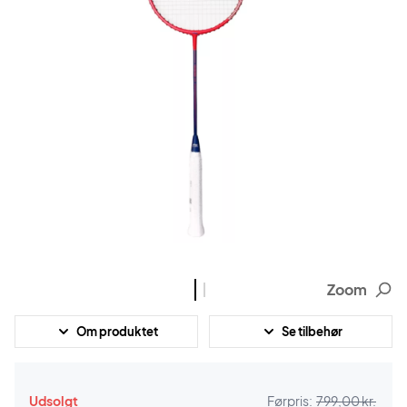
Zoom
Om produktet
Se tilbehør
Udsolgt
Førpris:
799,00 kr.