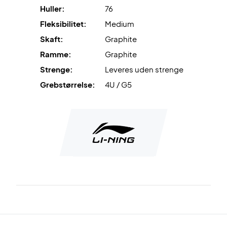
Huller:
76
Til sidst, så leveres den med et cover.
Fleksibilitet:
Medium
Skaft:
Graphite
Ramme:
Graphite
Strenge:
Leveres uden strenge
Grebstørrelse:
4U / G5