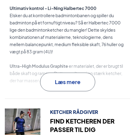
Ultimativ kontrol - Li-Ning Halbertec 7000
Elsker du at kontrollere badmintonbanen og spiller du
badminton på et fornuftigt niveau? Så er Halbertec 7000
lige den badmintonketcher du mangler! Dette skyldes
kombinationen af materialerne, teknologierne, dens
mellem balancepunkt, medium fleksible skaft, 76 huller og
vægt på 83 gram (4U)!
Ultra-High Modulus Graphite
er materialet, der er brugt til
både skaft og ramme. Dette resulterer i en stærk ketcher,
der har masser af føling og kontol.
Læs mere
HDF Shock Absorption System
er den
vibrationsdæmpende teknologi, der er inkorporeret i
rammen. Dette mindsker de uønskede vibrationer og
KETCHER RÅDGIVER
optimerer rammens performance.
FIND KETCHEREN DER
PASSER TIL DIG
Dynamic-Optimum Frame
er den innovative teknologi,