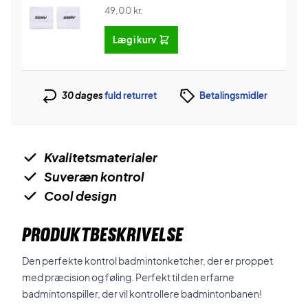
49,00
kr.
Læg i kurv
30 dages
fuld returret
Betalingsmidler
Kvalitetsmaterialer
Suveræn kontrol
Cool design
PRODUKTBESKRIVELSE
Den perfekte kontrol badmintonketcher, der er proppet
med præcision og føling. Perfekt til den erfarne
badmintonspiller, der vil kontrollere badmintonbanen!