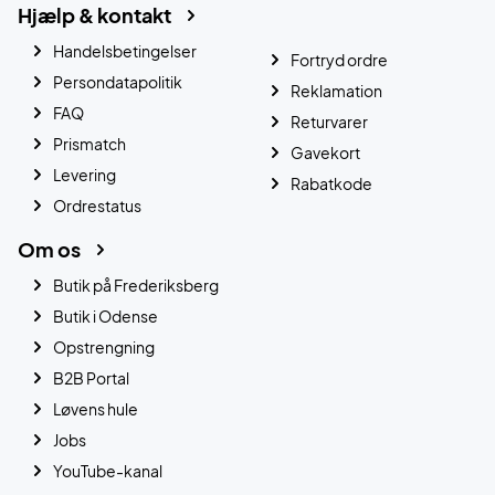
Hjælp & kontakt
Handelsbetingelser
Fortryd ordre
Persondatapolitik
Reklamation
FAQ
Returvarer
Prismatch
Gavekort
Levering
Rabatkode
Ordrestatus
Om os
Butik på Frederiksberg
Butik i Odense
Opstrengning
B2B Portal
Løvens hule
Jobs
YouTube-kanal