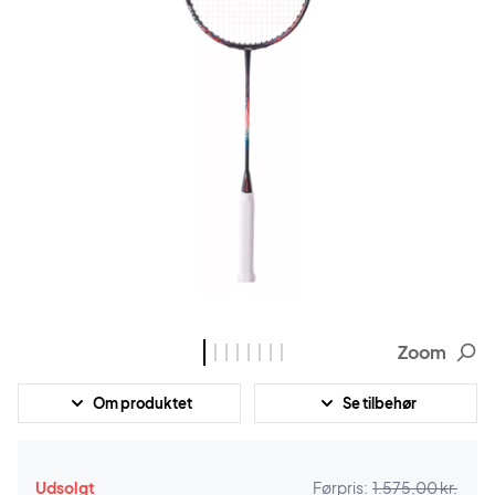
Zoom
Om produktet
Se tilbehør
Udsolgt
Førpris:
1.575,00 kr.