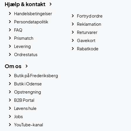
Hjælp & kontakt
Handelsbetingelser
Fortryd ordre
Persondatapolitik
Reklamation
FAQ
Returvarer
Prismatch
Gavekort
Levering
Rabatkode
Ordrestatus
Om os
Butik på Frederiksberg
Butik i Odense
Opstrengning
B2B Portal
Løvens hule
Jobs
YouTube-kanal