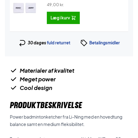
49,00
kr.
Læg i kurv
30 dages
fuld returret
Betalingsmidler
Materialer af kvalitet
Meget power
Cool design
PRODUKTBESKRIVELSE
Power badmintonketcher fra Li-Ning med en hovedtung
balance samt en medium fleksibilitet.