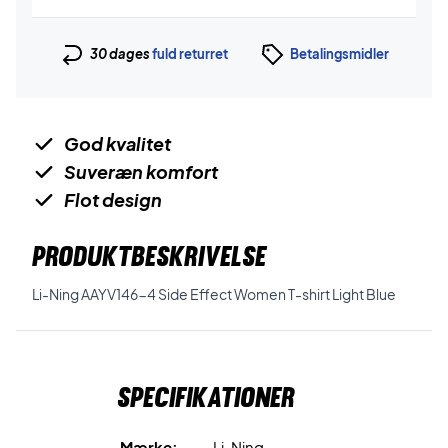
30 dages
fuld returret
Betalingsmidler
God kvalitet
Suveræn komfort
Flot design
PRODUKTBESKRIVELSE
Li-Ning AAYV146-4 Side Effect Women T-shirt Light Blue
Specifikationer
Mærke:
Li-Ning