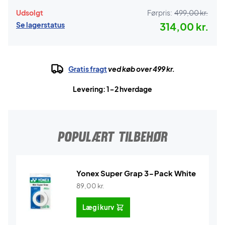
Udsolgt
Førpris:
499,00 kr.
Se lagerstatus
314,00 kr.
Gratis fragt
ved køb over 499 kr.
Levering: 1-2 hverdage
POPULÆRT TILBEHØR
Yonex Super Grap 3-Pack White
89,00
kr.
Læg i kurv