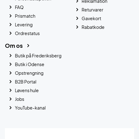
Reklamation
FAQ
Returvarer
Prismatch
Gavekort
Levering
Rabatkode
Ordrestatus
Om os
Butik på Frederiksberg
Butik i Odense
Opstrengning
B2B Portal
Løvens hule
Jobs
YouTube-kanal