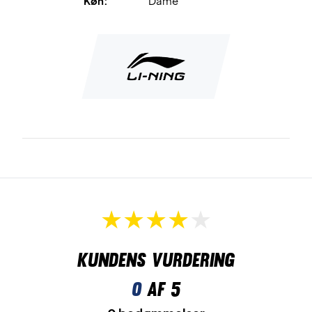
Køn:
Dame
Kundens vurdering
0
af 5