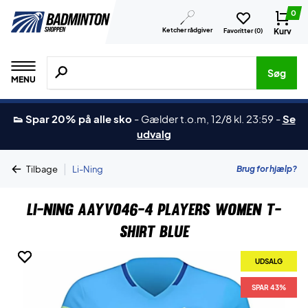
0
Ketcher rådgiver
Kurv
Favoritter (
0
)
Søg efter produkter, mærker etc.
Søg
MENU
👟 Spar 20% på alle sko
-
Gælder t.o.m, 12/8 kl. 23:59
-
Se
udvalg
|
Brug for hjælp?
Tilbage
Li-Ning
Li-Ning AAYV046-4 Players Women T-
shirt Blue
UDSALG
UDSALG
SPAR 43%
SPAR 43%