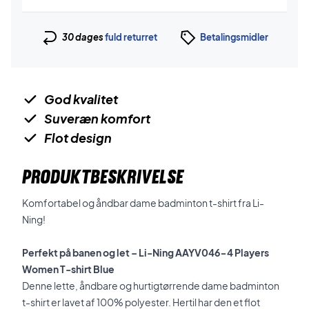
30 dages
fuld returret
Betalingsmidler
God kvalitet
Suveræn komfort
Flot design
PRODUKTBESKRIVELSE
Komfortabel og åndbar dame badminton t-shirt fra Li-
Ning!
Perfekt på banen og let – Li-Ning AAYV046-4 Players
Women T-shirt Blue
Denne lette, åndbare og hurtigtørrende dame badminton
t-shirt er lavet af 100% polyester. Hertil har den et flot