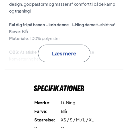
design, god pasform og masser af komfort til både kamp
og træning!
Føl dig fri på banen – køb denne Li-Ning dame t-shirt nu!
Farve:
Blå
Materiale:
100% polyester
OBS:
Asiatiske størrelser angivet i nakken – se
Læs mere
konvertering herunder:
S = XS (EU størrelse)
M = S (EU størrelse)
L = M (EU størrelse)
Specifikationer
XL = L (EU størrelse)
XXL = XL (EU størrelse)
Mærke:
Li-Ning
Farve:
Blå
Størrelse:
XS / S / M / L / XL