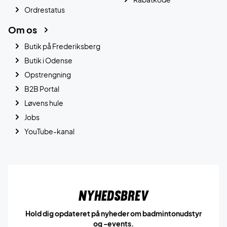
Ordrestatus
Om os
Butik på Frederiksberg
Butik i Odense
Opstrengning
B2B Portal
Løvens hule
Jobs
YouTube-kanal
Nyhedsbrev
Hold dig opdateret på nyheder om badmintonudstyr
og -events.