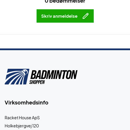
0 bedømmelser
Skriv anmeldelse
Virksomhedsinfo
Racket House ApS
Holkebjergvej 120