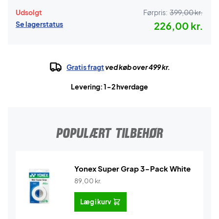
Udsolgt
Førpris:
399,00 kr.
Se lagerstatus
226,00 kr.
Gratis fragt
ved køb over 499 kr.
Levering: 1-2 hverdage
POPULÆRT TILBEHØR
Yonex Super Grap 3-Pack White
89,00
kr.
Læg i kurv