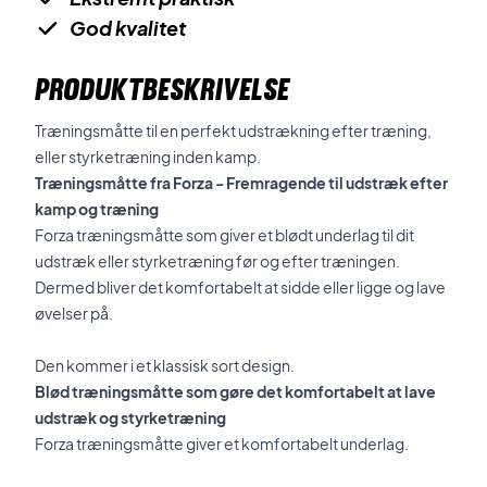
God kvalitet
PRODUKTBESKRIVELSE
Træningsmåtte til en perfekt udstrækning efter træning,
eller styrketræning inden kamp.
Træningsmåtte fra Forza - Fremragende til udstræk efter
kamp og træning
Forza træningsmåtte som giver et blødt underlag til dit
udstræk eller styrketræning før og efter træningen.
Dermed bliver det komfortabelt at sidde eller ligge og lave
øvelser på.
Den kommer i et klassisk sort design.
Blød træningsmåtte som gøre det komfortabelt at lave
udstræk og styrketræning
Forza træningsmåtte giver et komfortabelt underlag.