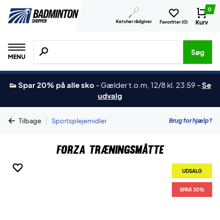
0
Ketcher rådgiver
Kurv
Favoritter (
0
)
Søg efter produkter, mærker etc.
Søg
MENU
👟 Spar 20% på alle sko
-
Gælder t.o.m, 12/8 kl. 23:59
-
Se
udvalg
|
Brug for hjælp?
Tilbage
Sportsplejemidler
Forza Træningsmåtte
UDSALG
UDSALG
UDSALG
SPAR 30%
SPAR 30%
SPAR 30%