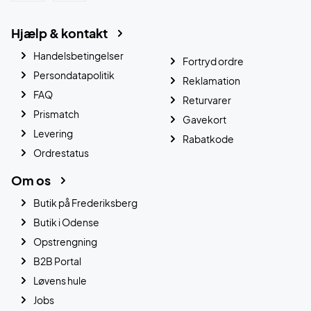
Hjælp & kontakt
Handelsbetingelser
Fortryd ordre
Persondatapolitik
Reklamation
FAQ
Returvarer
Prismatch
Gavekort
Levering
Rabatkode
Ordrestatus
Om os
Butik på Frederiksberg
Butik i Odense
Opstrengning
B2B Portal
Løvens hule
Jobs