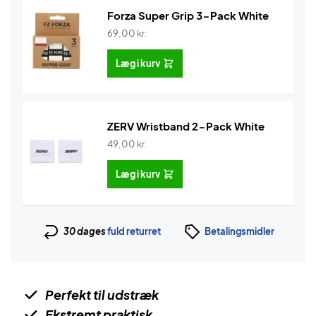
Forza Super Grip 3-Pack White
69,00
kr.
Læg i kurv
ZERV Wristband 2-Pack White
49,00
kr.
Læg i kurv
30 dages
fuld returret
Betalingsmidler
Perfekt til udstræk
Ekstremt praktisk