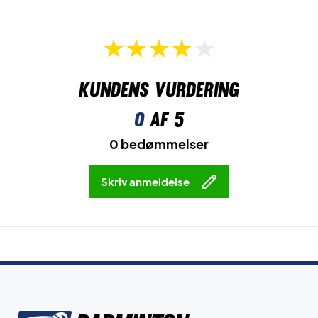
Kundens vurdering
0
af 5
0 bedømmelser
Skriv anmeldelse