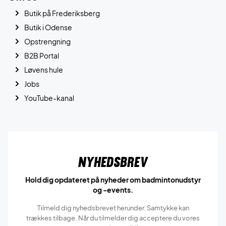
Butik på Frederiksberg
Butik i Odense
Opstrengning
B2B Portal
Løvens hule
Jobs
YouTube-kanal
Nyhedsbrev
Hold dig opdateret på nyheder om badmintonudstyr
og -events.
Tilmeld dig nyhedsbrevet herunder. Samtykke kan
trækkes tilbage. Når du tilmelder dig acceptere du vores