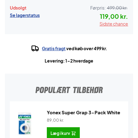
Udsolgt
Førpris:
499,00 kr.
Se lagerstatus
119,00 kr.
Sidste chance
Gratis fragt
ved køb over 499 kr.
Levering: 1-2 hverdage
POPULÆRT TILBEHØR
Yonex Super Grap 3-Pack White
89,00
kr.
Læg i kurv