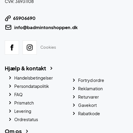
CVR: 36931108
65906690
info@badmintonshoppen.dk
Cookies
Hjælp & kontakt
Handelsbetingelser
Fortryd ordre
Persondatapolitik
Reklamation
FAQ
Returvarer
Prismatch
Gavekort
Levering
Rabatkode
Ordrestatus
Om os