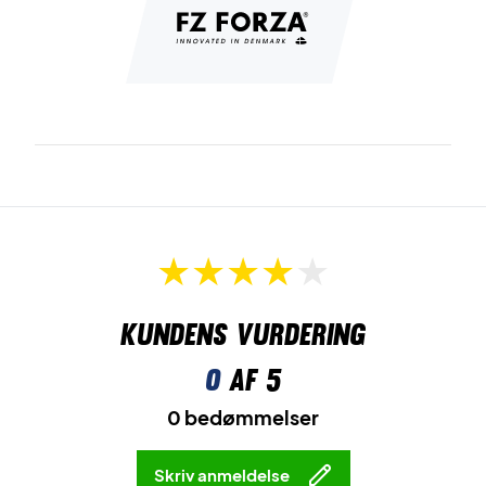
Kundens vurdering
0
af 5
0 bedømmelser
Skriv anmeldelse