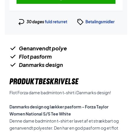
30 dages
fuld returret
Betalingsmidler
Genanvendt polye
Flot pasform
Danmarks design
PRODUKTBESKRIVELSE
Flot Forza dame badminton t-shirt i Danmarks design!
Danmarks design og lækker pasform - Forza Taylor
Women National S/S Tee White
Denne dame badminton t-shirt er lavet af et strækbart og
genanvendt polyester. Den har en god pasform og et flot