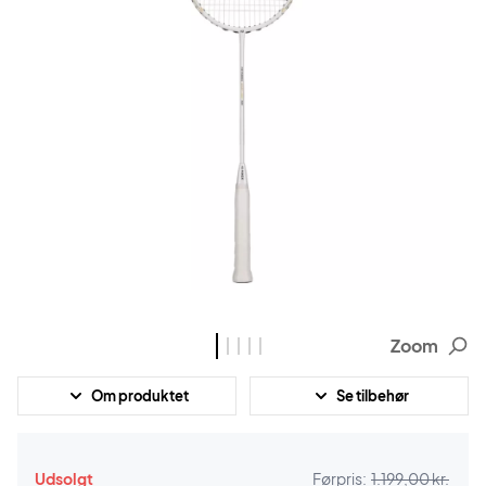
Zoom
Om produktet
Se tilbehør
Udsolgt
Førpris:
1.199,00 kr.