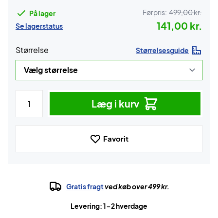
Førpris:
499,00 kr.
På lager
141,00 kr.
Se lagerstatus
Størrelse
Størrelsesguide
Læg i kurv
Favorit
Gratis fragt
ved køb over 499 kr.
Levering: 1-2 hverdage