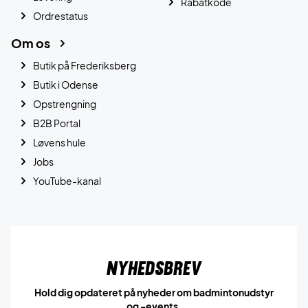
Rabatkode
Ordrestatus
Om os
Butik på Frederiksberg
Butik i Odense
Opstrengning
B2B Portal
Løvens hule
Jobs
YouTube-kanal
Nyhedsbrev
Hold dig opdateret på nyheder om badmintonudstyr
og -events.