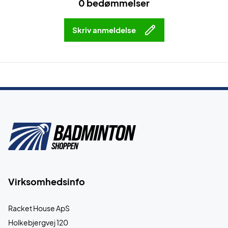
0 bedømmelser
Skriv anmeldelse
Virksomhedsinfo
Racket House ApS
Holkebjergvej 120