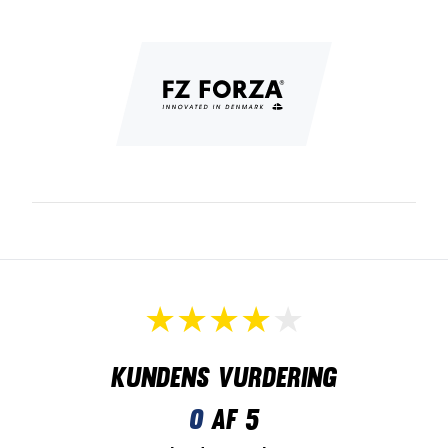
Kundens vurdering
0
af 5