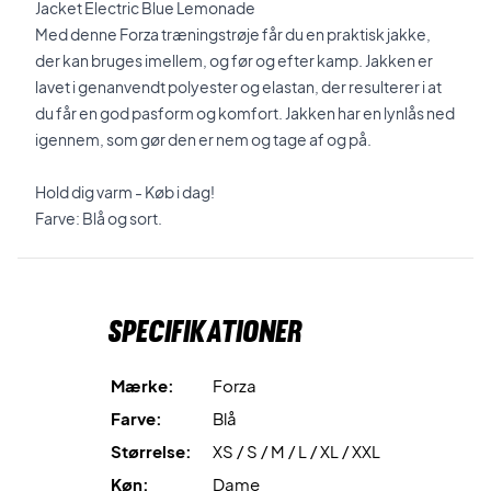
Jacket Electric Blue Lemonade
Med denne Forza træningstrøje får du en praktisk jakke,
der kan bruges imellem, og før og efter kamp. Jakken er
lavet i genanvendt polyester og elastan, der resulterer i at
du får en god pasform og komfort. Jakken har en lynlås ned
igennem, som gør den er nem og tage af og på.
Hold dig varm - Køb i dag!
Farve: Blå og sort.
Specifikationer
Mærke:
Forza
Farve:
Blå
Størrelse:
XS / S / M / L / XL / XXL
Køn:
Dame