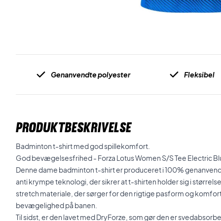
Genanvendte polyester
Fleksibel
PRODUKTBESKRIVELSE
Badminton t-shirt med god spillekomfort.
God bevægelsesfrihed - Forza Lotus Women S/S Tee Electric 
Denne dame badminton t-shirt er produceret i 100% genanvendt 
anti krympe teknologi, der sikrer at t-shirten holder sig i størrelsen
stretch materiale, der sørger for den rigtige pasform og komfort,
bevægelighed på banen.
Til sidst, er den lavet med DryForze, som gør den er svedabsorb