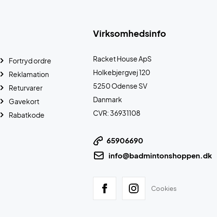
Virksomhedsinfo
Racket House ApS
Fortryd ordre
Holkebjergvej 120
Reklamation
5250 Odense SV
Returvarer
Danmark
Gavekort
CVR: 36931108
Rabatkode
65906690
info@badmintonshoppen.dk
Cookies