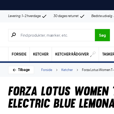
Levering: 1-2 hverdage
30 dages returret
Bedste udvalg
Søg efter produkter, mærker etc.
Søg
FORSIDE
KETCHER
KETCHER RÅDGIVER
TASKE
Tilbage
Forside
Ketcher
Forza Lotus Women T-s
Forza Lotus Women 
Electric Blue Lemon