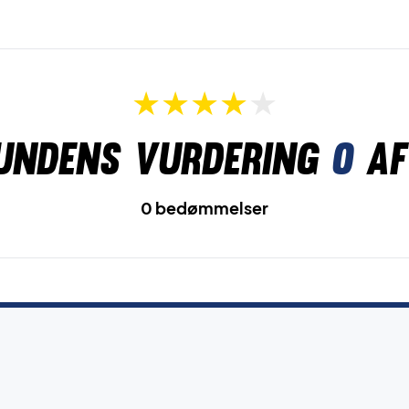
undens vurdering
0
af
0 bedømmelser