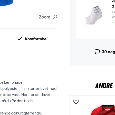
Z
3
L
Zoom
k
Komfortabel
30 da
Blue Lemonade
ANDRE 
polyester. T-shirten er lavet med
 efter vask. Hertil er den lavet i
 så du får den fulde
erende og hurtigtørrende.