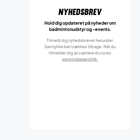
Nyhedsbrev
Hold dig opdateret på nyheder om
badmintonudstyr og -events.
Tilmeld dig nyhedsbrevet herunder.
Samtykke kan trækkes tilbage. Når du
tilmelder dig acceptere du vores
persondatapolitik.