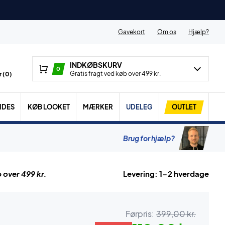
Gavekort
Om os
Hjælp?
INDKØBSKURV
0
Gratis fragt ved køb over 499 kr.
 (
0
)
IDES
KØB LOOKET
MÆRKER
UDELEG
OUTLET
Brug for hjælp?
 over 499 kr.
Levering: 1-2 hverdage
Førpris:
399,00 kr.