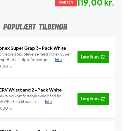
119,00 kr.
SPAR 70%
POPULÆRT TILBEHØR
onex Super Grap 3-Pack White
orbedre spiloplevelse med Yonex Super
Læg i kurv
rap.Bedst solgte Yonex gre...
Info
9,00
kr.
ERV Wristband 2-Pack White
ækre og komfortable svedbånd fra
Læg i kurv
RV!Perfekt til banen - ...
Info
9,00
kr.