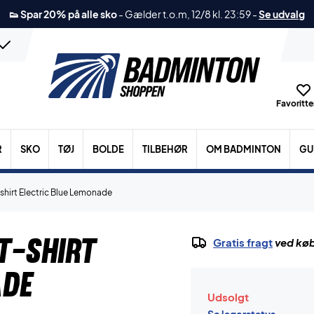
👟 Spar 20% på alle sko
-
Gælder t.o.m, 12/8 kl. 23:59
-
Se udvalg
Favoritter
R
SKO
TØJ
BOLDE
TILBEHØR
OM BADMINTON
GU
hirt Electric Blue Lemonade
T-shirt
Gratis fragt
ved køb
ade
Udsolgt