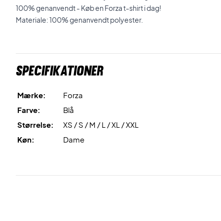
100% genanvendt - Køb en Forza t-shirt i dag!
Materiale: 100% genanvendt polyester.
Specifikationer
Mærke:
Forza
Farve:
Blå
Størrelse:
XS / S / M / L / XL / XXL
Køn:
Dame