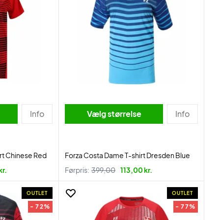
Info
Vælg størrelse
Info
rt Chinese Red
Forza Costa Dame T-shirt Dresden Blue
kr.
Førpris:
399,00
113,00 kr.
OUTLET
OUTLET
- 72%
- 77%