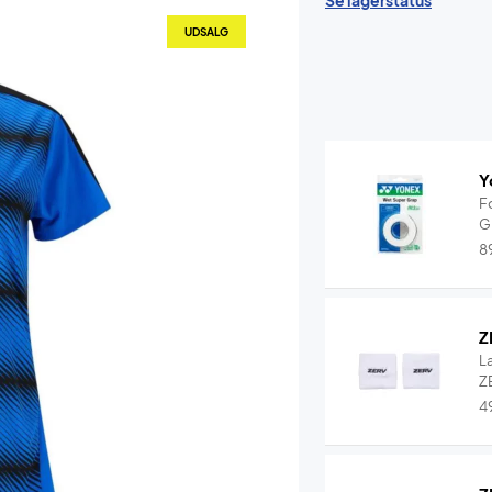
Se lagerstatus
UDSALG
Y
F
G
8
Z
L
ZE
4