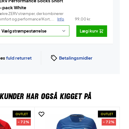
ERV Performance Socks Short
-pack White
ækre ZERV strømper, der kombinerer
omfort og performance!Kort,...
Info
99,00
kr.
Læg i kurv
ges
fuld returret
Betalingsmidler
KUNDER HAR OGSÅ KIGGET PÅ
OUTLET
OUTLET
- 72%
- 72%