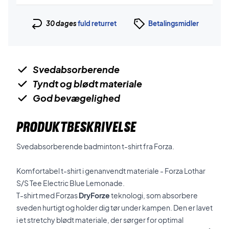
30 dages
fuld returret
Betalingsmidler
Svedabsorberende
Tyndt og blødt materiale
God bevægelighed
PRODUKTBESKRIVELSE
Svedabsorberende badminton t-shirt fra Forza.
Komfortabel t-shirt i genanvendt materiale - Forza Lothar
S/S Tee Electric Blue Lemonade.
T-shirt med Forzas
DryForze
teknologi, som absorbere
sveden hurtigt og holder dig tør under kampen. Den er lavet
i et stretchy blødt materiale, der sørger for optimal