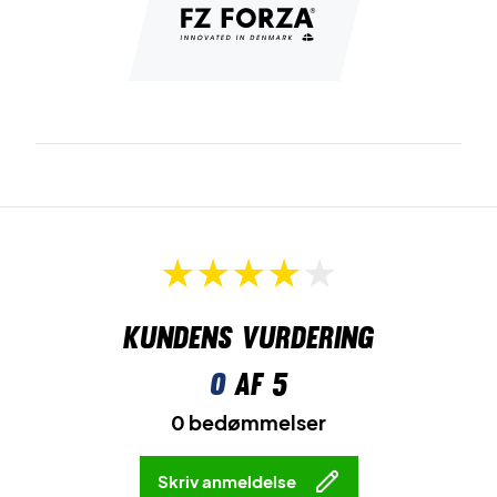
Kundens vurdering
0
af 5
0 bedømmelser
Skriv anmeldelse