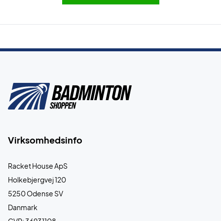
Virksomhedsinfo
Racket House ApS
Holkebjergvej 120
5250 Odense SV
Danmark
CVR: 36931108