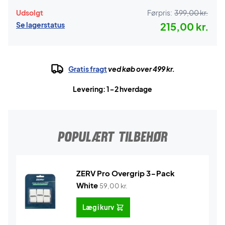
Udsolgt
Førpris:
399,00 kr.
Se lagerstatus
215,00 kr.
Gratis fragt
ved køb over 499 kr.
Levering: 1-2 hverdage
POPULÆRT TILBEHØR
ZERV Pro Overgrip 3-Pack
White
59,00
kr.
Læg i kurv