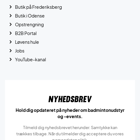
Butik på Frederiksberg
Butik i Odense
Opstrengning
B2B Portal
Løvens hule
Jobs
YouTube-kanal
Nyhedsbrev
Hold dig opdateret på nyheder om badmintonudstyr
og -events.
Tilmeld dig nyhedsbrevet herunder. Samtykke kan
trækkes tilbage. Når du tilmelder dig acceptere du vores
persondatapolitik.