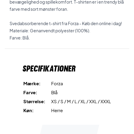
bevægelighed og spillekomfort. T-shirten er i en trendy blå
farve med sort mønster foran.
Svedabsorberende t-shirt fra Forza - Køb den online i dag!
Materiale: Genanvendt polyester (100%).
Farve: Blå.
Specifikationer
Mærke:
Forza
Farve:
Blå
Størrelse:
XS / S / M / L / XL / XXL / XXXL
Køn:
Herre