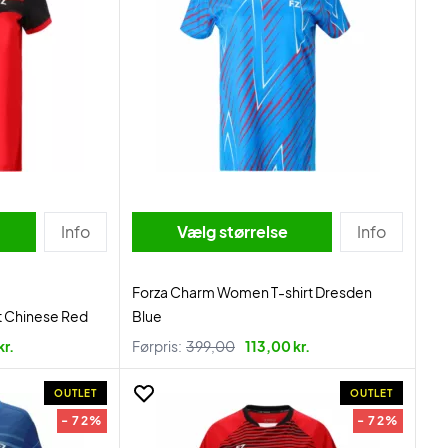
Info
Vælg størrelse
Info
Forza Charm Women T-shirt Dresden
t Chinese Red
Blue
kr.
Førpris:
399,00
113,00 kr.
OUTLET
OUTLET
- 72%
- 72%