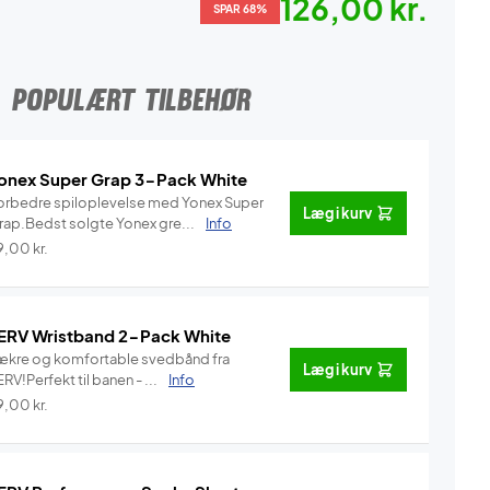
126,00 kr.
SPAR 68%
POPULÆRT TILBEHØR
onex Super Grap 3-Pack White
orbedre spiloplevelse med Yonex Super
Læg i kurv
rap.Bedst solgte Yonex gre...
Info
9,00
kr.
ERV Wristband 2-Pack White
ækre og komfortable svedbånd fra
Læg i kurv
RV!Perfekt til banen - ...
Info
9,00
kr.