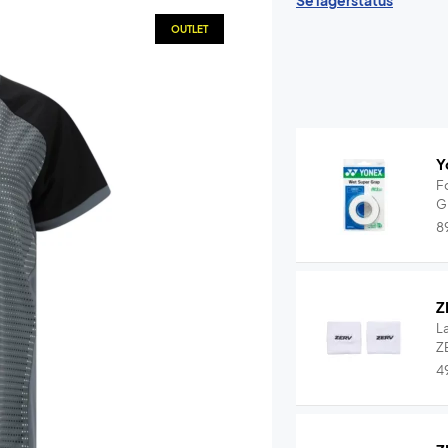
Se lagerstatus
OUTLET
Y
F
G
8
Z
L
ZE
4