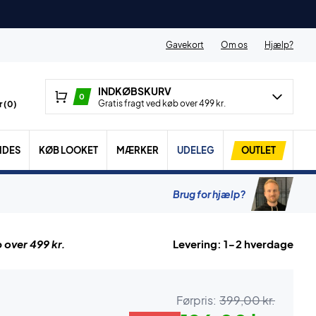
Gavekort
Om os
Hjælp?
INDKØBSKURV
0
Gratis fragt ved køb over 499 kr.
 (
0
)
IDES
KØB LOOKET
MÆRKER
UDELEG
OUTLET
Brug for hjælp?
 over 499 kr.
Levering: 1-2 hverdage
Førpris:
399,00 kr.