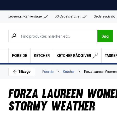
Levering: 1-2 hverdage
30 dages returret
Bedste udvalg
Søg efter produkter, mærker etc.
Søg
FORSIDE
KETCHER
KETCHER RÅDGIVER
TASKE
Tilbage
Forside
Ketcher
Forza Laureen Women 
Forza Laureen Wome
Stormy Weather