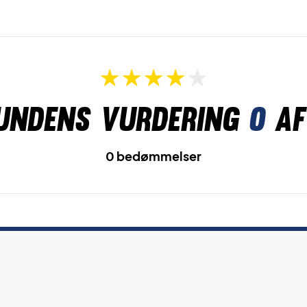
undens vurdering
0
af
0 bedømmelser