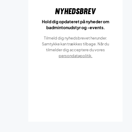
Nyhedsbrev
Hold dig opdateret på nyheder om
badmintonudstyr og -events.
Tilmeld dig nyhedsbrevet herunder.
Samtykke kan trækkes tilbage. Når du
tilmelder dig acceptere du vores
persondatapolitik.