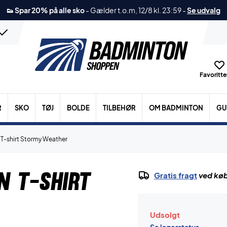
👟 Spar 20% på alle sko
-
Gælder t.o.m, 12/8 kl. 23:59
-
Se udvalg
Favoritter
R
SKO
TØJ
BOLDE
TILBEHØR
OM BADMINTON
GU
T-shirt Stormy Weather
n T-shirt
Gratis fragt
ved køb
Udsolgt