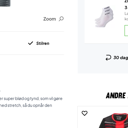
Z
3
L
Zoom
k
Stilren
30 da
r
ANDRE 
r super blød og tynd, som vil gøre
 med stretch, så du opnår den