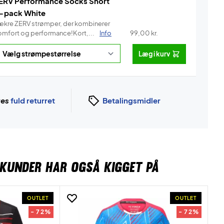
ERV Performance Socks Short
-pack White
ækre ZERV strømper, der kombinerer
omfort og performance!Kort,...
Info
99,00
kr.
Læg i kurv
ges
fuld returret
Betalingsmidler
KUNDER HAR OGSÅ KIGGET PÅ
OUTLET
OUTLET
- 72%
- 72%