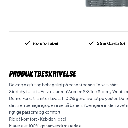
Komfortabel
Strækbart stof
PRODUKTBESKRIVELSE
Bevæg dig frit og behageligt på banen i denne Forza t-shirt.
Stretchy t-shirt - Forza Laureen Women S/S Tee Stormy Weathe
Denne Forza t-shirt er lavet af 100% genanvendt polyester. Den e
det til en behagelig oplevelse på banen. Yderligere er den lavet
rigtige pasform og komfort.
Rig på komfort - Køb den i dag!
Materiale: 100% genanvendt materiale.