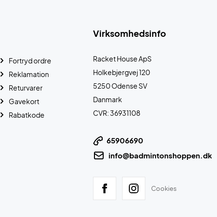
Virksomhedsinfo
Racket House ApS
Fortryd ordre
Holkebjergvej 120
Reklamation
5250 Odense SV
Returvarer
Danmark
Gavekort
CVR: 36931108
Rabatkode
65906690
info@badmintonshoppen.dk
Cookies