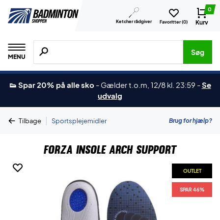
0
Ketcher rådgiver
Kurv
Favoritter (
0
)
Søg efter produkter, mærker etc.
Søg
MENU
👟 Spar 20% på alle sko
-
Gælder t.o.m, 12/8 kl. 23:59
-
Se
udvalg
|
Brug for hjælp?
Tilbage
Sportsplejemidler
Forza Insole Arch Support
OUTLET
SPAR 46%