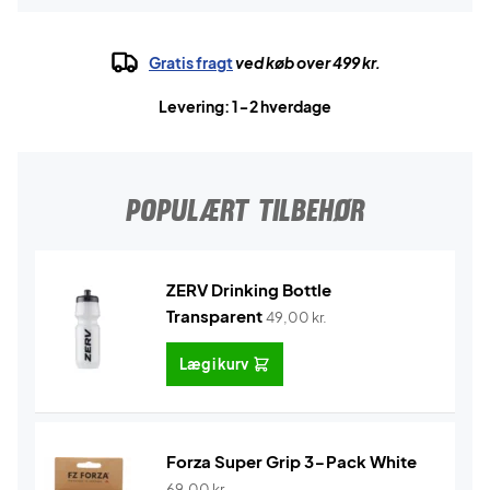
Gratis fragt
ved køb over 499 kr.
Levering: 1-2 hverdage
POPULÆRT TILBEHØR
ZERV Drinking Bottle
Transparent
49,00
kr.
Læg i kurv
Forza Super Grip 3-Pack White
69,00
kr.