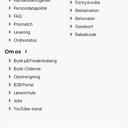
Fortryd ordre
Persondatapolitik
Reklamation
FAQ
Returvarer
Prismatch
Gavekort
Levering
Rabatkode
Ordrestatus
Om os
Butik på Frederiksberg
Butik i Odense
Opstrengning
B2B Portal
Løvens hule
Jobs
YouTube-kanal