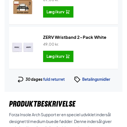
Læg i kurv
ZERV Wristband 2-Pack White
49,00
kr.
Læg i kurv
30 dages
fuld returret
Betalingsmidler
PRODUKTBESKRIVELSE
Forza Insole Arch Support er en speciel udviklet indersål
designet til medium buede fødder. Denne indersål giver