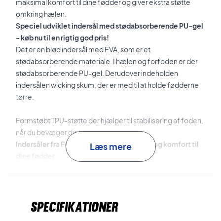
maksimal komfort til dine fødder og giver ekstra støtte
omkring hælen.
Speciel udviklet indersål med stødabsorberende PU-gel
- køb nu til en rigtig god pris!
Det er en blød indersål med EVA, som er et
stødabsorberende materiale. I hælen og forfoden er der
stødabsorberende PU-gel. Derudover indeholden
indersålen wicking skum, der er med til at holde fødderne
tørre.
Formstøbt TPU-støtte der hjælper til stabilisering af foden,
når du bevæger dig.
Indersåler fra Forza giver maksimal støtte og komfort til
Læs mere
dine fødder
Gør noget godt for dine fødder og forkæl dig selv med
kvalitets indersåler fra Forza.
Specifikationer