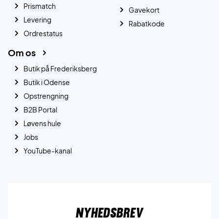
Prismatch
Gavekort
Levering
Rabatkode
Ordrestatus
Om os
Butik på Frederiksberg
Butik i Odense
Opstrengning
B2B Portal
Løvens hule
Jobs
YouTube-kanal
Nyhedsbrev