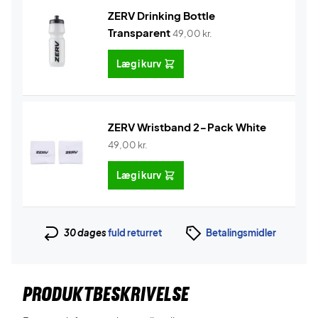
ZERV Drinking Bottle
Transparent
49,00
kr.
Læg i kurv
ZERV Wristband 2-Pack White
49,00
kr.
Læg i kurv
30 dages
fuld returret
Betalingsmidler
PRODUKTBESKRIVELSE