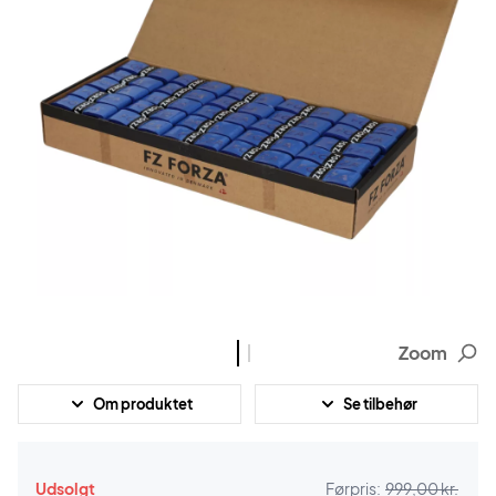
Zoom
Om produktet
Se tilbehør
Udsolgt
Førpris:
999,00 kr.