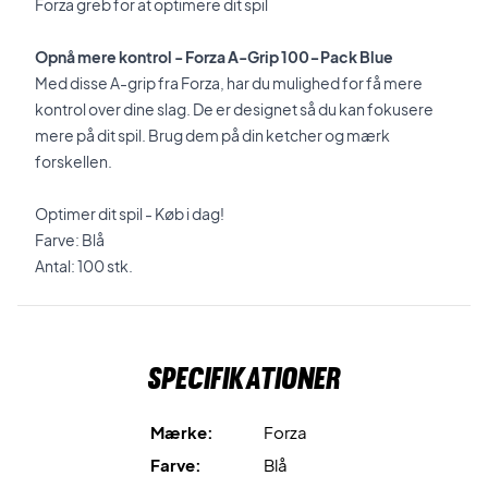
Forza greb for at optimere dit spil
Opnå mere kontrol - Forza A-Grip 100-Pack Blue
Med disse A-grip fra Forza, har du mulighed for få mere
kontrol over dine slag. De er designet så du kan fokusere
mere på dit spil. Brug dem på din ketcher og mærk
forskellen.
Optimer dit spil - Køb i dag!
Farve: Blå
Antal: 100 stk.
Specifikationer
Mærke:
Forza
Farve:
Blå