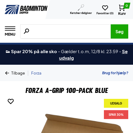
0
Ketcher rådgiver
Kurv
Favoritter (
0
)
Søg efter produkter, mærker etc.
Søg
MENU
👟 Spar 20% på alle sko
-
Gælder t.o.m, 12/8 kl. 23:59
-
Se
udvalg
|
Brug for hjælp?
Tilbage
Forza
Forza A-Grip 100-Pack Blue
UDSALG
UDSALG
SPAR 30%
SPAR 30%