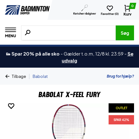
0
Ketcher rådgiver
Kurv
Favoritter (
0
)
Søg efter produkter, mærker etc.
Søg
MENU
👟 Spar 20% på alle sko
-
Gælder t.o.m, 12/8 kl. 23:59
-
Se
udvalg
|
Brug for hjælp?
Tilbage
Babolat
Babolat X-Feel Fury
OUTLET
OUTLET
OUTLET
OUTLET
OUTLET
OUTLET
SPAR 42%
SPAR 42%
SPAR 42%
SPAR 42%
SPAR 42%
SPAR 42%