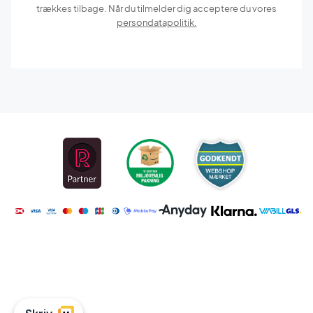
trækkes tilbage. Når du tilmelder dig acceptere du vores
persondatapolitik.