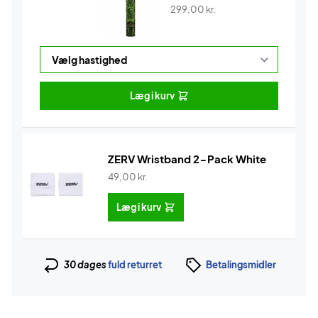
299,00
kr.
Læg i kurv
ZERV Wristband 2-Pack White
49,00
kr.
Læg i kurv
30 dages
fuld returret
Betalingsmidler