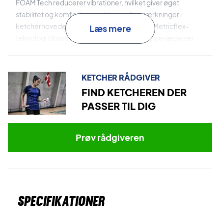
FOAM Tech reducerer vibrationer, hvilket giver øget
stabilitet og komfort, mens titaniumforstærkninger i
ketcherhovedet tilføjer ekstra styrke. Med Metricflex-
Læs mere
teknologi tilpasser skaftets stivhed sig dine bevægelser,
hvilket sikrer, at du får mere kraft og præcision.
Samlet set er Babolat X-Feel Fury det ideelle valg for
KETCHER RÅDGIVER
offensive spillere, der ønsker at kombinere kraft og
FIND KETCHEREN DER
præcision.
PASSER TIL DIG
Ekspertrådgivning: Til denne ketcher anbefaler vi en
opstrengning med Ashaway Zymax 68 TX og 10,5 kg i
Prøv rådgiveren
hårdhed.
Specifikationer