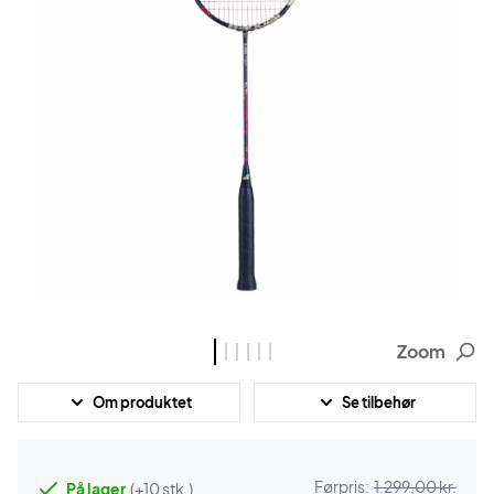
Zoom
Om produktet
Se tilbehør
Førpris:
1.299,00 kr.
På lager
(+10 stk.)