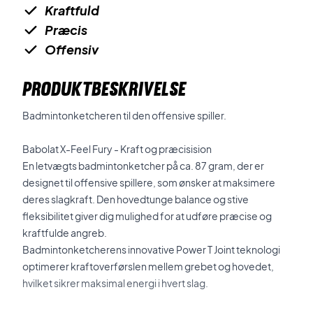
Kraftfuld
Præcis
Offensiv
PRODUKTBESKRIVELSE
Badmintonketcheren til den offensive spiller.
Babolat X-Feel Fury - Kraft og præcisision
En letvægts badmintonketcher på ca. 87 gram, der er
designet til offensive spillere, som ønsker at maksimere
deres slagkraft. Den hovedtunge balance og stive
fleksibilitet giver dig mulighed for at udføre præcise og
kraftfulde angreb.
Badmintonketcherens innovative Power T Joint teknologi
optimerer kraftoverførslen mellem grebet og hovedet,
hvilket sikrer maksimal energi i hvert slag.