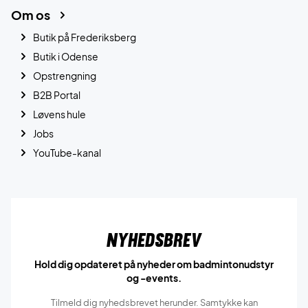
Om os
Butik på Frederiksberg
Butik i Odense
Opstrengning
B2B Portal
Løvens hule
Jobs
YouTube-kanal
Nyhedsbrev
Hold dig opdateret på nyheder om badmintonudstyr
og -events.
Tilmeld dig nyhedsbrevet herunder. Samtykke kan