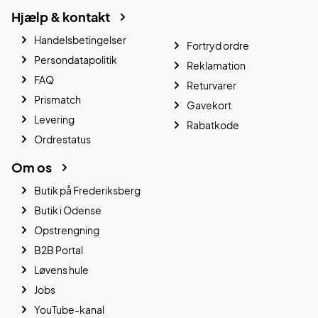
Hjælp & kontakt
Handelsbetingelser
Fortryd ordre
Persondatapolitik
Reklamation
FAQ
Returvarer
Prismatch
Gavekort
Levering
Rabatkode
Ordrestatus
Om os
Butik på Frederiksberg
Butik i Odense
Opstrengning
B2B Portal
Løvens hule
Jobs
YouTube-kanal