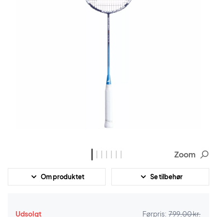
Zoom
Om produktet
Se tilbehør
Udsolgt
Førpris:
799,00 kr.