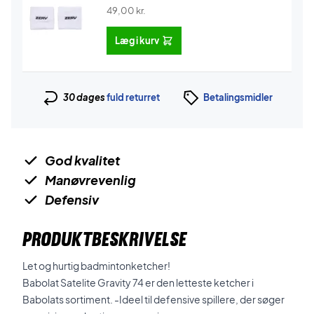
49,00
kr.
Læg i kurv
30 dages
fuld returret
Betalingsmidler
God kvalitet
Manøvrevenlig
Defensiv
PRODUKTBESKRIVELSE
Let og hurtig badmintonketcher!
Babolat Satelite Gravity 74 er den letteste ketcher i
Babolats sortiment. -Ideel til defensive spillere, der søger