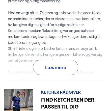
præcision og hurtig manøvrering.
Med en vægt på ca. 74 gram og en hovedlet balance får du
en badmintonketcher, der er ekstremt nem at kontrollere,
hvilket giver dig mulighed for hurtige reaktioner.
Ketcherens medium fleksibilitet giver en god balance
mellem kontrol og kraft i slagene, hvilket gør den alsidig til
både forsvar og angreb.
Slim T-teknologien forbedrer ketcherens aerodynamik,
hvilket gør den endnu hurtigere gennem luften og giver dig
den afgørende fordel i dueller.
Læs mere
Babolat Satelite Gravity 74 er designet med komfort i
tankerne, så du kan spille uden at blive træt i armen.
Ekspertrådgivning: Til denne ketcher anbefaler vi en
KETCHER RÅDGIVER
opstrengning med Ashaway Zymax 68 TX og 10,5 kg i
FIND KETCHEREN DER
hårdhed.
PASSER TIL DIG