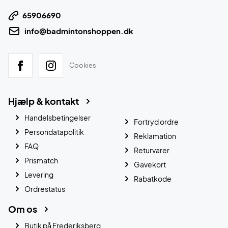
65906690
info@badmintonshoppen.dk
Cookies
Hjælp & kontakt
Handelsbetingelser
Fortryd ordre
Persondatapolitik
Reklamation
FAQ
Returvarer
Prismatch
Gavekort
Levering
Rabatkode
Ordrestatus
Om os
Butik på Frederiksberg