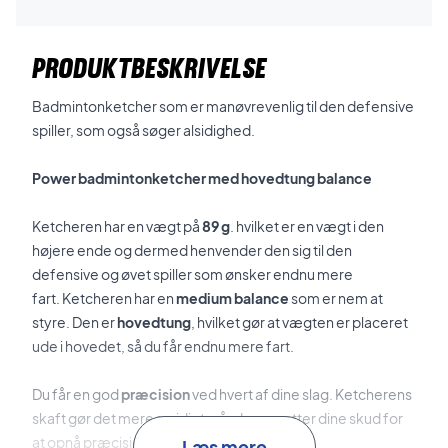
PRODUKTBESKRIVELSE
Badmintonketcher som er manøvrevenlig til den defensive
spiller, som også søger alsidighed.
Power badmintonketcher med hovedtung balance
Ketcheren har en vægt på
89 g
. hvilket er en vægt i den
højere ende og dermed henvender den sig til den
defensive og øvet spiller som ønsker endnu mere
fart.
Ketcheren har en
medium balance
som er nem at
styre. Den er
hovedtung
, hvilket gør at vægten er placeret
ude i hovedet, så du får endnu mere fart.
Du får en god
præcision
ved hvert af dine slag. Ketcherens
skaft gør det mere smidigt, når du opsætter dine skud for
at opnå præcision.
Læs mere