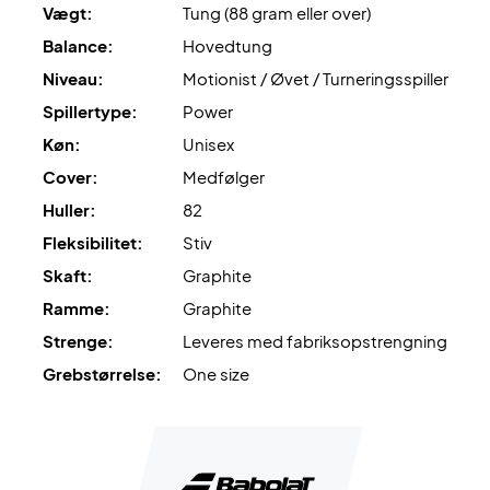
at man tilkøber en professionel opstrengning!
Vægt:
Tung (88 gram eller over)
Balance:
Hovedtung
Ekspertrådgivning
: Til denne ketcher anbefaler vi en
Niveau:
Motionist / Øvet / Turneringsspiller
opstrengning med Ashaway Zymax 68 TX og 10,5 kg i
hårdhed.
Spillertype:
Power
Køn:
Unisex
Leveres
med cover
.
Cover:
Medfølger
Huller:
82
Fleksibilitet:
Stiv
Skaft:
Graphite
Ramme:
Graphite
Strenge:
Leveres med fabriksopstrengning
Grebstørrelse:
One size