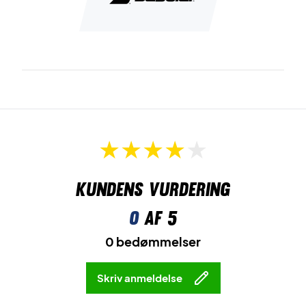
Kundens vurdering
0
af 5
0 bedømmelser
Skriv anmeldelse