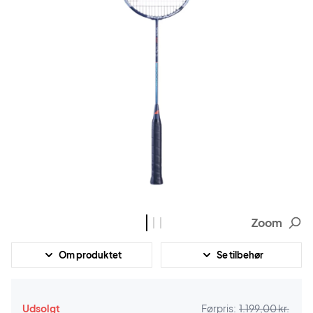
Zoom
Om produktet
Se tilbehør
Udsolgt
Førpris:
1.199,00 kr.