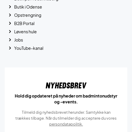
Butik i Odense
Opstrengning
B2B Portal
Løvens hule
Jobs
YouTube-kanal
Nyhedsbrev
Hold dig opdateret på nyheder om badmintonudstyr
og -events.
Tilmeld dig nyhedsbrevet herunder. Samtykke kan
trækkes tilbage. Når du tilmelder dig acceptere du vores
persondatapolitik.