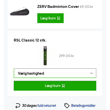
ZERV Badminton Cover
69,00
kr.
Læg i kurv
RSL Classic 12 stk.
299,00
kr.
Læg i kurv
30 dages
fuld returret
Betalingsmidler