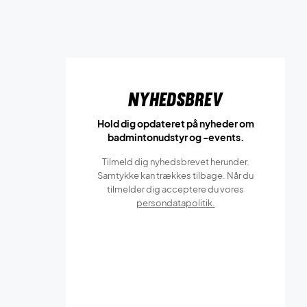
Nyhedsbrev
Hold dig opdateret på nyheder om
badmintonudstyr og -events.
Tilmeld dig nyhedsbrevet herunder.
Samtykke kan trækkes tilbage. Når du
tilmelder dig acceptere du vores
persondatapolitik.