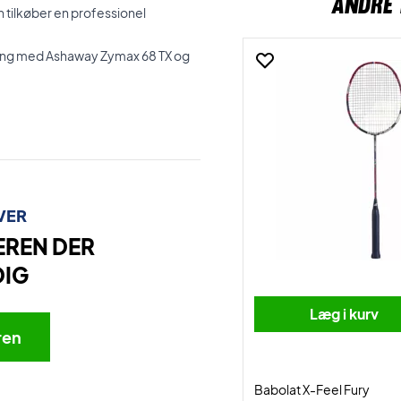
ANDRE 
an tilkøber en professionel
gning med Ashaway Zymax 68 TX og
VER
EREN DER
DIG
Læg i kurv
ren
Babolat X-Feel Fury