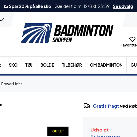
👟 Spar 20% på alle sko
-
Gælder t.o.m, 12/8 kl. 23:59
-
Se udvalg
Favoritter
R
SKO
TØJ
BOLDE
TILBEHØR
OM BADMINTON
GU
 Power Light
t
Gratis fragt
ved køb
Udsolgt
OUTLET