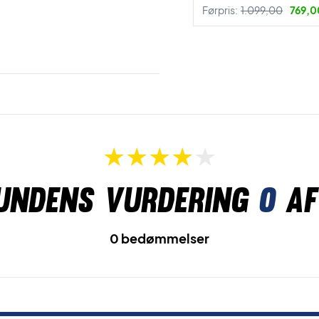
Førpris:
1.099,00
769,00
undens vurdering
0
af
0 bedømmelser