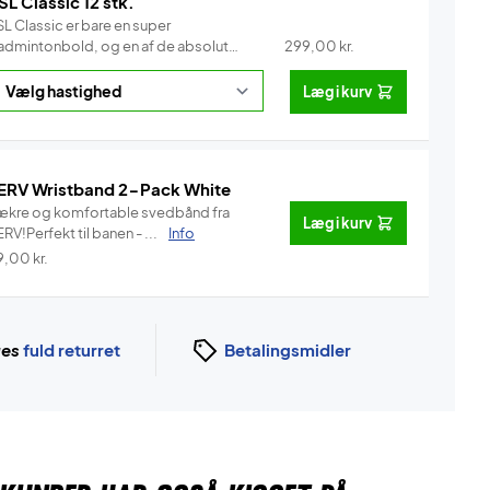
SL Classic 12 stk.
L Classic er bare en super
admintonbold, og en af de absolut
299,00
kr.
e...
Info
Læg i kurv
ERV Wristband 2-Pack White
ækre og komfortable svedbånd fra
Læg i kurv
RV!Perfekt til banen - ...
Info
9,00
kr.
ges
fuld returret
Betalingsmidler