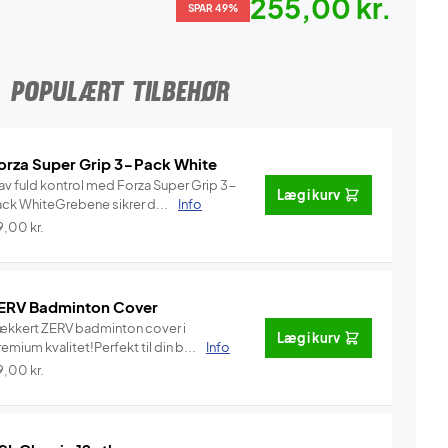
255,00 kr.
SPAR 49%
POPULÆRT TILBEHØR
orza Super Grip 3-Pack White
av fuld kontrol med Forza Super Grip 3-
Læg i kurv
ack WhiteGrebene sikrer d...
Info
9,00
kr.
ERV Badminton Cover
ækkert ZERV badminton cover i
Læg i kurv
emium kvalitet!Perfekt til din b...
Info
9,00
kr.