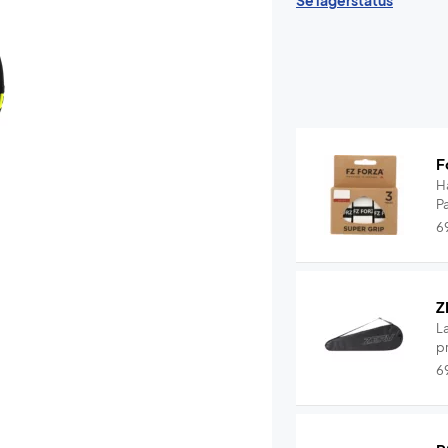
Se lagerstatus
F
H
P
6
Z
L
pr
6