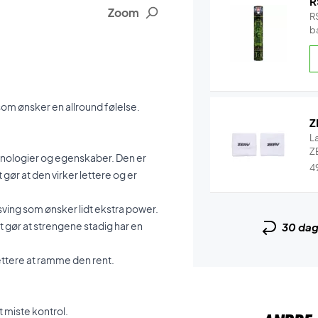
R
Zoom
RS
b
b
som ønsker en allround følelse.
Z
L
ZE
nologier og egenskaber. Den er
4
t gør at den virker lettere og er
t sving som ønsker lidt ekstra power.
t gør at strengene stadig har en
30 da
ettere at ramme den rent.
 miste kontrol.