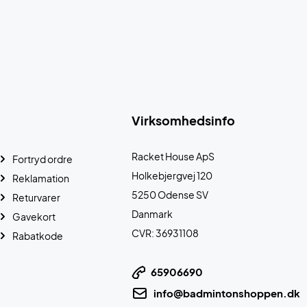
Virksomhedsinfo
Racket House ApS
Fortryd ordre
Holkebjergvej 120
Reklamation
5250 Odense SV
Returvarer
Danmark
Gavekort
CVR: 36931108
Rabatkode
65906690
info@badmintonshoppen.dk