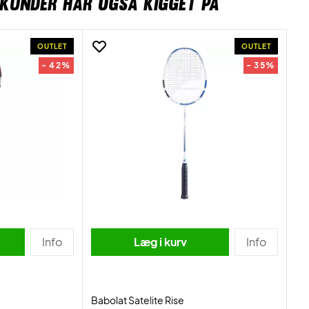
KUNDER HAR OGSÅ KIGGET PÅ
OUTLET
OUTLET
- 42%
- 35%
Info
Læg i kurv
Info
Babolat Satelite Rise