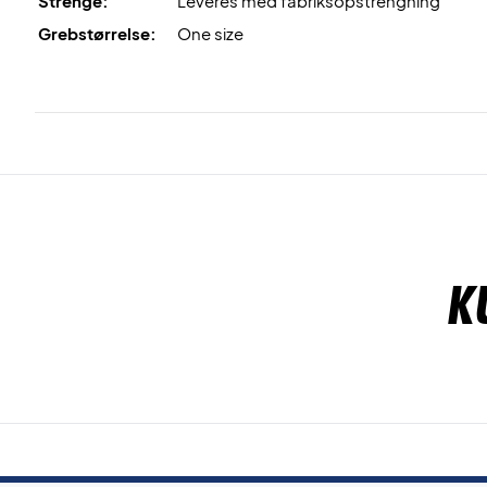
Strenge:
Leveres med fabriksopstrengning
Grebstørrelse:
One size
K