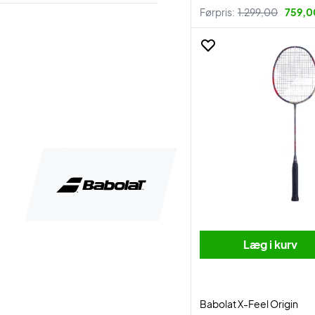
Førpris:
1.299,00
759,00
Læg i kurv
Babolat X-Feel Origin