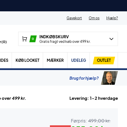
Gavekort
Om os
Hjælp?
INDKØBSKURV
0
Gratis fragt ved køb over 499 kr.
 (
0
)
IDES
KØB LOOKET
MÆRKER
UDELEG
OUTLET
Brug for hjælp?
 over 499 kr.
Levering: 1-2 hverdage
Førpris:
499,00 kr.