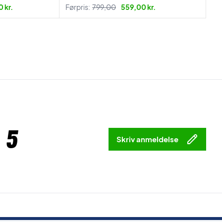
 kr.
Førpris:
799,00
559,00 kr.
 5
Skriv anmeldelse