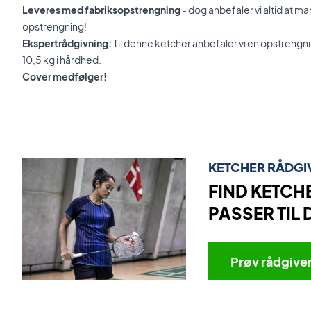
Leveres med fabriksopstrengning
- dog anbefaler vi altid at m
opstrengning!
Ekspertrådgivning:
Til denne ketcher anbefaler vi en opstren
10,5 kg i hårdhed.
Cover medfølger!
KETCHER RÅDGI
FIND KETCH
PASSER TIL 
Prøv rådgive