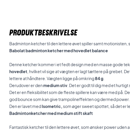
PRODUKTBESKRIVELSE
Badminton ketcher til den lettere øvet spiller samt motionisten, 
Babolat badminton ketcher med hovedlet balance
Denne ketcher kommer i et fedt design med en masse gode tek
hovedlet
, hvilket vil sige at vægten er lagt tættere på grebet. De
lettere at håndtere. Vægten ligge på omkring
84 g
.
Derudover er den
medium stiv
. Det er godt til dig med et hurtig
Det er en fleksibilitet som de fleste spillere kan være med på. De
god bounce som kan give trampolineffekten og dermed power.
Den er lavet med
Isometric,
som øger sweet spottet, så det er l
Badmintonketcher med medium stift skaft
Fantastisk ketcher til den lettere øvet, som ønsker power uden at