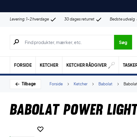
Levering: 1-2 hverdage
30 dages returret
Bedste udvalg
Søg efter produkter, mærker etc.
Søg
FORSIDE
KETCHER
KETCHER RÅDGIVER
TASKE
Tilbage
Forside
Ketcher
Babolat
Babolat
Babolat Power Ligh