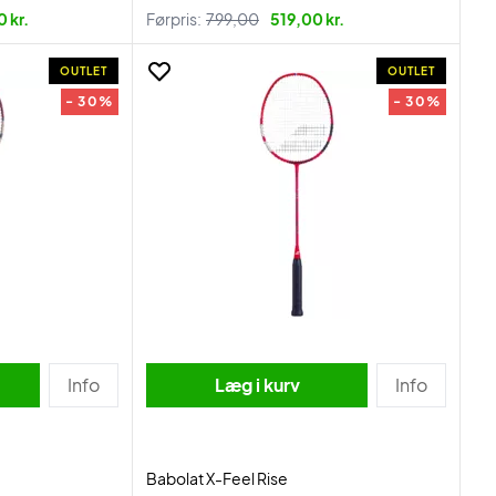
 kr.
Førpris:
799,00
519,00 kr.
OUTLET
OUTLET
- 30%
- 30%
Info
Læg i kurv
Info
Babolat X-Feel Rise