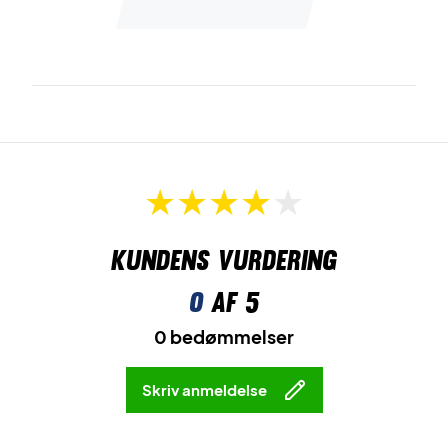
Kundens vurdering
0
af 5
0 bedømmelser
Skriv anmeldelse