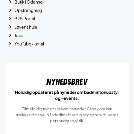
Butik i Odense
Opstrengning
B2B Portal
Løvens hule
Jobs
YouTube-kanal
Nyhedsbrev
Hold dig opdateret på nyheder om badmintonudstyr
og -events.
Tilmeld dig nyhedsbrevet herunder. Samtykke kan
trækkes tilbage. Når du tilmelder dig acceptere du vores
persondatapolitik.