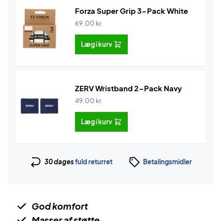
Forza Super Grip 3-Pack White
69,00
kr.
Læg i kurv
ZERV Wristband 2-Pack Navy
49,00
kr.
Læg i kurv
30 dages
fuld returret
Betalingsmidler
God komfort
Masser af støtte