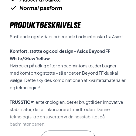
Normal pasform
PRODUKTBESKRIVELSE
Støttende og stødabsorberende badmintonsko fra Asics!
Komfort, støtte og cool design - Asics Beyond FF
White/Glow Yellow
Hvis du er på udkig efter en badmintonsko, der bugner
med komfort og støtte - så er det en
Beyond FF du skal
vælge. Dette skyldes
kombinationen
af kvalitetsmaterialer
og teknologier!
TRUSSTIC™
er teknologien, der er brugt til den innovative
stabilisator, der er inkorporeret i midtfoden. Denne
teknologi sikre en suveræn vridningsstabilitet på
badmintonbanen.