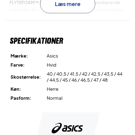
FLYTEFOAM™ Propel
er det lette og stødabsorberende
Læs mere
materiale, der er brugt til mellemsålen. Dette materiale har
en formidabel stødabsorbering, respons og
energioverførsel.
Specifikationer
Oplev komforten på badmintonbanen - køb dette par
Asics badmintonsko i dag!
Farve: Hvid med grønne og sorte detaljer.
Mærke:
Asics
Farve:
Hvid
40 / 40,5 / 41,5 / 42 / 42,5 / 43,5 / 44
Skostørrelse:
/ 44,5 / 45 / 46 / 46,5 / 47 / 48
Køn:
Herre
Pasform:
Normal