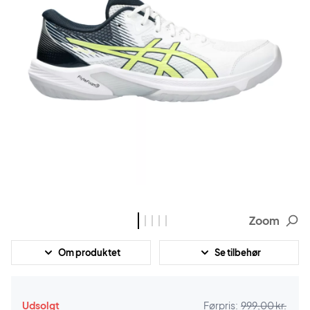
Zoom
Om produktet
Se tilbehør
Udsolgt
Førpris:
999,00 kr.