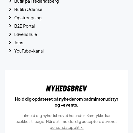
Butik på Frederiksberg
Butik i Odense
Opstrengning
B2B Portal
Løvens hule
Jobs
YouTube-kanal
Nyhedsbrev
Hold dig opdateret på nyheder om badmintonudstyr
og -events.
Tilmeld dig nyhedsbrevet herunder. Samtykke kan
trækkes tilbage. Når du tilmelder dig acceptere du vores
persondatapolitik.