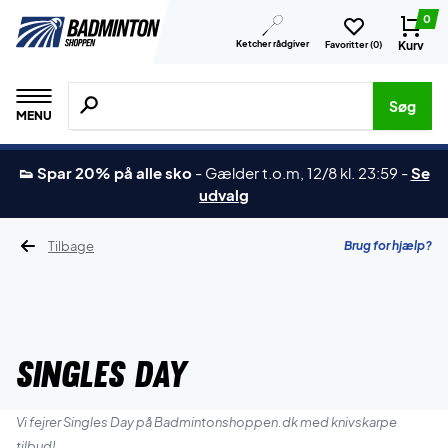
0
Ketcher rådgiver
Kurv
Favoritter (
0
)
Søg efter produkter, mærker etc.
Søg
MENU
👟 Spar 20% på alle sko
-
Gælder t.o.m, 12/8 kl. 23:59
-
Se
udvalg
Tilbage
Brug for hjælp?
SINGLES DAY
Vi fejrer Singles Day på Badmintonshoppen.dk med knivskarpe
tilbud!