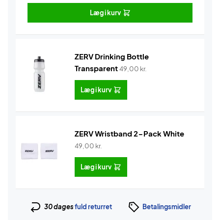
Læg i kurv
ZERV Drinking Bottle
Transparent
49,00
kr.
Læg i kurv
ZERV Wristband 2-Pack White
49,00
kr.
Læg i kurv
30 dages
fuld returret
Betalingsmidler