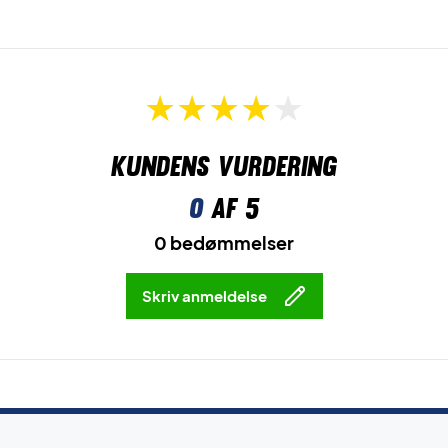
Kundens vurdering
0
af 5
0 bedømmelser
Skriv anmeldelse