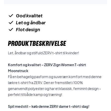
God kvalitet
Let og åndbar
Flot design
PRODUKTBESKRIVELSE
Let, åndbar og stilfuld ZERV t-shirt til kvinder!
Komfort og kvalitet – ZERV Zign Women T-shirt
Moonstruck
Få en behagelig pasform og suveræn komfort med denne
lækre t-shirt fra ZERV. Den er fremstillet i 100%
genanvendt polyester og har et klassisk, feminint design –
perfekt til både kamp og træning!
Spil med stil – køb denne ZERV dame t-shirt i dag!