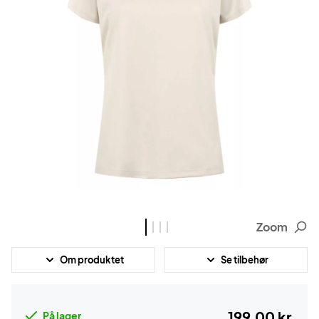
Zoom
Om produktet
Se tilbehør
199,00 kr.
På lager