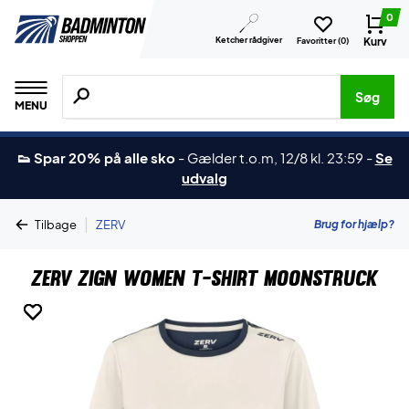
0
Ketcher rådgiver
Kurv
Favoritter (
0
)
Søg efter produkter, mærker etc.
Søg
MENU
👟 Spar 20% på alle sko
-
Gælder t.o.m, 12/8 kl. 23:59
-
Se
udvalg
|
Brug for hjælp?
Tilbage
ZERV
ZERV Zign Women T-shirt Moonstruck