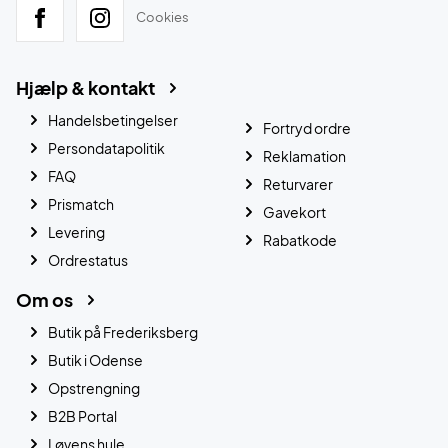
Cookies
Hjælp & kontakt
Handelsbetingelser
Fortryd ordre
Persondatapolitik
Reklamation
FAQ
Returvarer
Prismatch
Gavekort
Levering
Rabatkode
Ordrestatus
Om os
Butik på Frederiksberg
Butik i Odense
Opstrengning
B2B Portal
Løvens hule