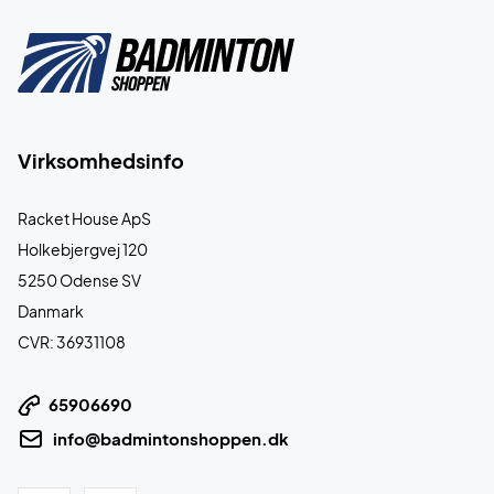
Virksomhedsinfo
Racket House ApS
Holkebjergvej 120
5250 Odense SV
Danmark
CVR: 36931108
65906690
info@badmintonshoppen.dk