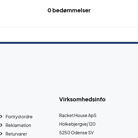
0 bedømmelser
Virksomhedsinfo
Racket House ApS
Fortryd ordre
Holkebjergvej 120
Reklamation
5250 Odense SV
Returvarer