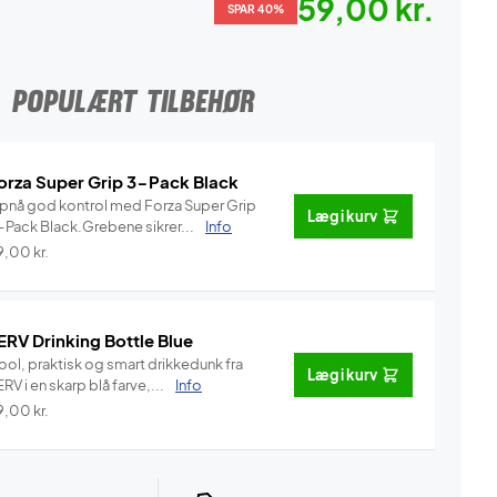
59,00 kr.
SPAR 40%
POPULÆRT TILBEHØR
orza Super Grip 3-Pack Black
pnå god kontrol med Forza Super Grip
Læg i kurv
-Pack Black.Grebene sikrer...
Info
9,00
kr.
ERV Drinking Bottle Blue
ool, praktisk og smart drikkedunk fra
Læg i kurv
RV i en skarp blå farve,...
Info
9,00
kr.