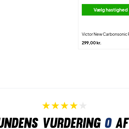
Vælg hastighed
Victor New Carbonsonic 
299,00 kr.
undens vurdering
0
af