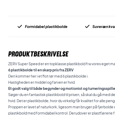
Formidabel plastikbolde
Suveræn kval
PRODUKTBESKRIVELSE
ZERV Super Speed er en topklasse plastikbold fra vores eget 
6 plastikbolde til en skarp pris fra ZERV
Den kommer her i et flot rør med 6 plastikbolde i.
Hastigheden er middel og farven er hvid.
Et godt valg til både begynder og motionist og turneringsspille
Søger du en fantastisk plastikbold til prisen, så skal du gå med
hvid. Det er plastikbolde, hvor du virkelig får kvalitet for alle pen
Proppen er lavet af naturkork, ligesom man bruger på fjerbolde 
plastikbold med formidabel kontrol. Derudover er plastfjerene