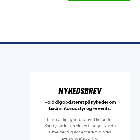
Nyhedsbrev
Hold dig opdateret på nyheder om
badmintonudstyr og -events.
Tilmeld dig nyhedsbrevet herunder.
Samtykke kan trækkes tilbage. Når du
tilmelder dig acceptere du vores
persondatapolitik.