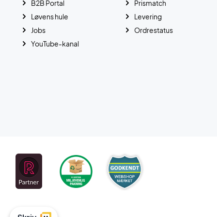
B2B Portal
Prismatch
Løvens hule
Levering
Jobs
Ordrestatus
YouTube-kanal