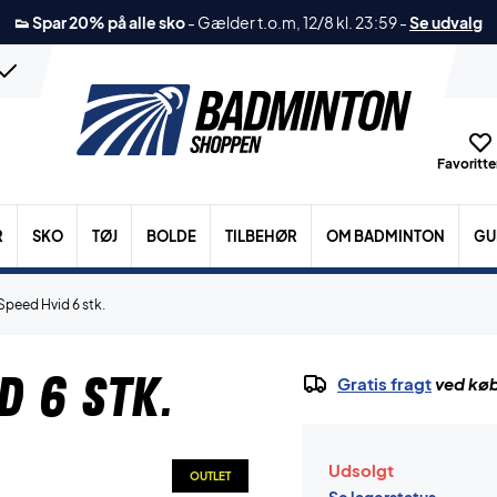
👟 Spar 20% på alle sko
-
Gælder t.o.m, 12/8 kl. 23:59
-
Se udvalg
Favoritter
R
SKO
TØJ
BOLDE
TILBEHØR
OM BADMINTON
GU
Speed Hvid 6 stk.
d 6 stk.
Gratis fragt
ved køb
Udsolgt
OUTLET