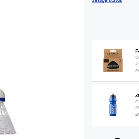
Se lagerstatus
F
O
3
6
Z
C
ZE
4