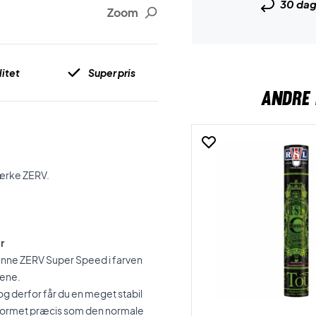
30 da
Zoom
itet
Super pris
ANDRE 
mærke ZERV.
r
 denne ZERV Super Speed i farven
gene.
og derfor får du en meget stabil
 formet præcis som den normale