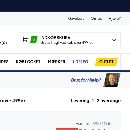
Gavekort
Om os
Hjælp?
INDKØBSKURV
0
Gratis fragt ved køb over 499 kr.
 (
0
)
IDES
KØB LOOKET
MÆRKER
UDELEG
OUTLET
Brug for hjælp?
 over 499 kr.
Levering: 1-2 hverdage
Førpris:
99,00 kr.