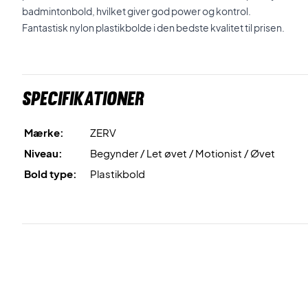
badmintonbold, hvilket giver god power og kontrol.
Fantastisk nylon plastikbolde i den bedste kvalitet til prisen.
Specifikationer
Mærke:
ZERV
Niveau:
Begynder / Let øvet / Motionist / Øvet
Bold type:
Plastikbold