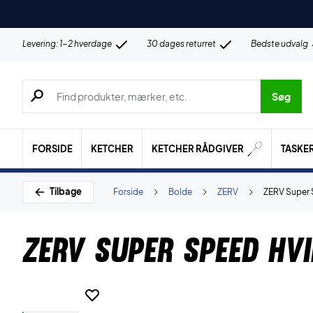
Levering: 1-2 hverdage
30 dages returret
Bedste udvalg
Søg efter produkter, mærker etc.
Søg
FORSIDE
KETCHER
KETCHER RÅDGIVER
TASKE
Tilbage
Forside
Bolde
ZERV
ZERV Super 
ZERV Super Speed Hvi