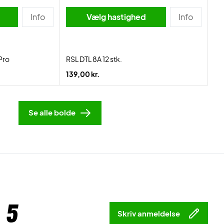
Info
Vælg hastighed
Info
Pro
RSL DTL 8A 12 stk.
139,00 kr.
Se alle bolde
 5
Skriv anmeldelse