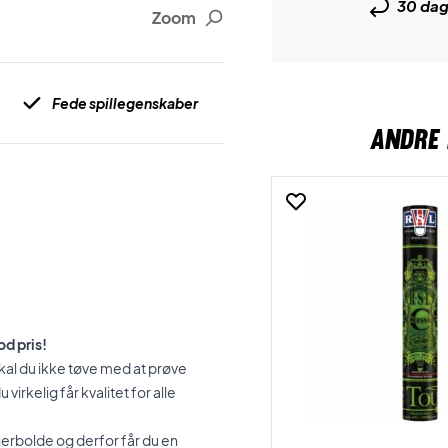
30 da
Zoom
Fede spillegenskaber
ANDRE 
od pris!
 skal du ikke tøve med at prøve
irkelig får kvalitet for alle
erbolde og derfor får du en