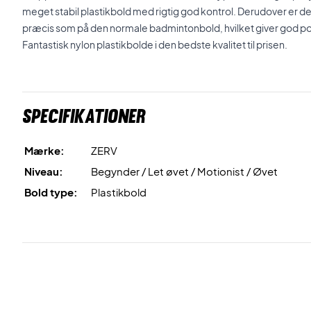
meget stabil plastikbold med rigtig god kontrol. Derudover er de
præcis som på den normale badmintonbold, hvilket giver god po
Fantastisk nylon plastikbolde i den bedste kvalitet til prisen.
Specifikationer
Mærke:
ZERV
Niveau:
Begynder / Let øvet / Motionist / Øvet
Bold type:
Plastikbold