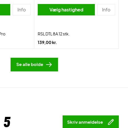
Info
Vælg hastighed
Info
Pro
RSL DTL 8A 12 stk.
139,00 kr.
Se alle bolde
 5
Skriv anmeldelse