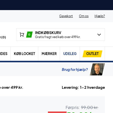
Gavekort
Om os
Hjælp?
INDKØBSKURV
0
Gratis fragt ved køb over 499 kr.
 (
0
)
IDES
KØB LOOKET
MÆRKER
UDELEG
OUTLET
Brug for hjælp?
 over 499 kr.
Levering: 1-2 hverdage
Førpris:
99,00 kr.