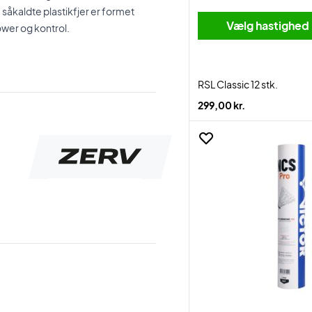
 såkaldte plastikfjer er formet
Vælg hastighed
wer og kontrol.
RSL Classic 12 stk.
299,00 kr.