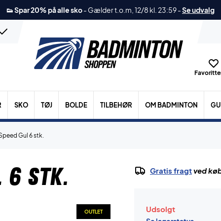
👟 Spar 20% på alle sko
-
Gælder t.o.m, 12/8 kl. 23:59
-
Se udvalg
Favoritter
R
SKO
TØJ
BOLDE
TILBEHØR
OM BADMINTON
GU
Speed Gul 6 stk.
 6 stk.
Gratis fragt
ved køb
Udsolgt
OUTLET