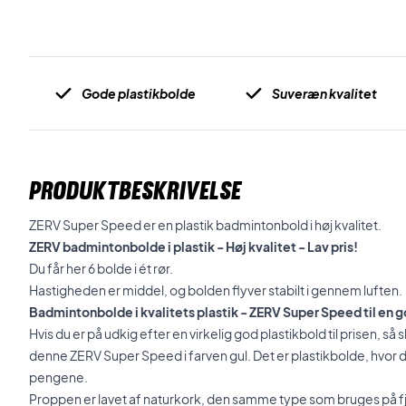
Gode plastikbolde
Suveræn kvalitet
PRODUKTBESKRIVELSE
ZERV Super Speed er en plastik badmintonbold i høj kvalitet.
ZERV badmintonbolde i plastik - Høj kvalitet - Lav pris!
Du får her 6 bolde i ét rør.
Hastigheden er middel, og bolden flyver stabilt i gennem luften.
Badmintonbolde i kvalitets plastik - ZERV Super Speed til en g
Hvis du er på udkig efter en virkelig god plastikbold til prisen, så
denne ZERV Super Speed i farven gul. Det er plastikbolde, hvor du v
pengene.
Proppen er lavet af naturkork, den samme type som bruges på fj