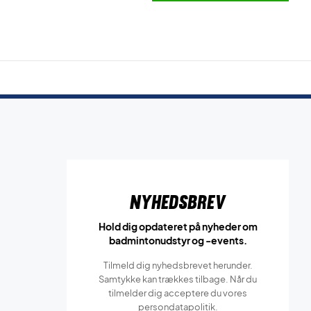
Nyhedsbrev
Hold dig opdateret på nyheder om
badmintonudstyr og -events.
Tilmeld dig nyhedsbrevet herunder.
Samtykke kan trækkes tilbage. Når du
tilmelder dig acceptere du vores
persondatapolitik.