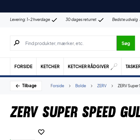
Levering: 1-2 hverdage
30 dages returret
Bedste udvalg
Søg efter produkter, mærker etc.
Søg
FORSIDE
KETCHER
KETCHER RÅDGIVER
TASKE
Tilbage
Forside
Bolde
ZERV
ZERV Super 
ZERV Super Speed Gul