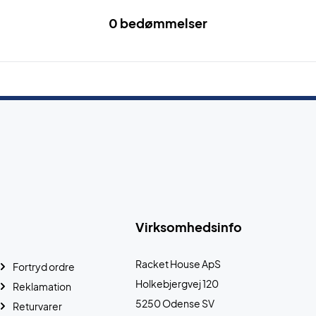
0 bedømmelser
Virksomhedsinfo
Racket House ApS
Fortryd ordre
Holkebjergvej 120
Reklamation
5250 Odense SV
Returvarer