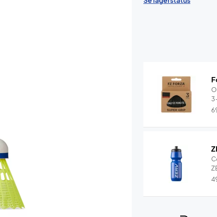
Se lagerstatus
F
O
3
6
Z
C
ZE
4