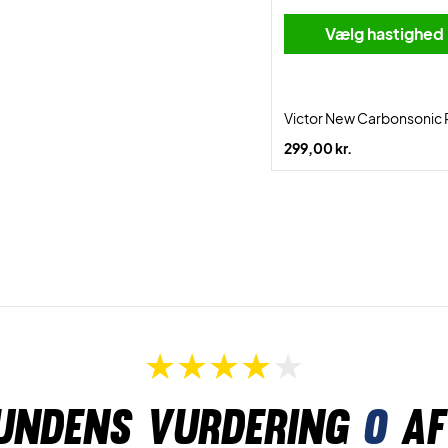
Vælg hastighed
Victor New Carbonsonic 
299,00 kr.
undens vurdering
0
af