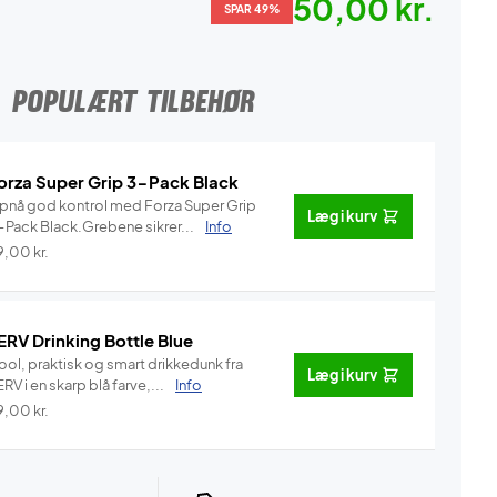
50,00 kr.
SPAR 49%
POPULÆRT TILBEHØR
orza Super Grip 3-Pack Black
pnå god kontrol med Forza Super Grip
Læg i kurv
-Pack Black.Grebene sikrer...
Info
9,00
kr.
ERV Drinking Bottle Blue
ool, praktisk og smart drikkedunk fra
Læg i kurv
RV i en skarp blå farve,...
Info
9,00
kr.