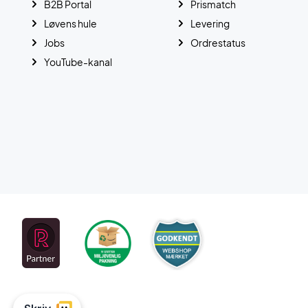
B2B Portal
Prismatch
Løvens hule
Levering
Jobs
Ordrestatus
YouTube-kanal