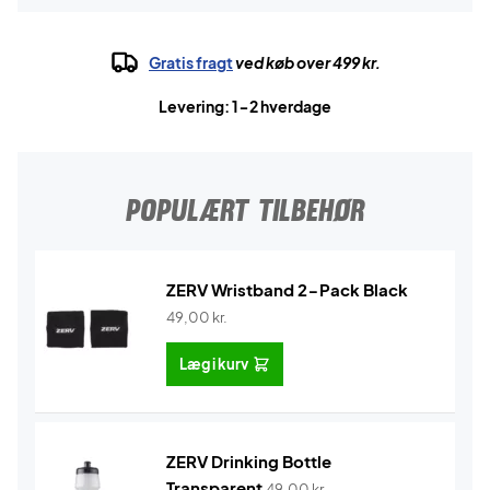
Gratis fragt
ved køb over 499 kr.
Levering: 1-2 hverdage
POPULÆRT TILBEHØR
ZERV Wristband 2-Pack Black
49,00
kr.
Læg i kurv
ZERV Drinking Bottle
Transparent
49,00
kr.