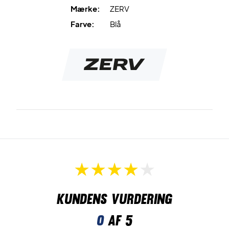
Mærke:
ZERV
Farve:
Blå
Kundens vurdering
0
af 5