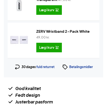
Læg i kurv
ZERV Wristband 2-Pack White
49,00
kr.
Læg i kurv
30 dages
fuld returret
Betalingsmidler
God kvalitet
Fedt design
Justerbar pasform