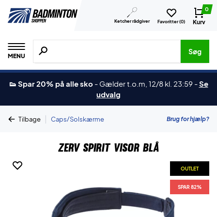
0
Ketcher rådgiver
Kurv
Favoritter (
0
)
Søg efter produkter, mærker etc.
Søg
MENU
👟 Spar 20% på alle sko
-
Gælder t.o.m, 12/8 kl. 23:59
-
Se
udvalg
|
Brug for hjælp?
Tilbage
Caps/Solskærme
ZERV Spirit Visor Blå
OUTLET
SPAR 82%