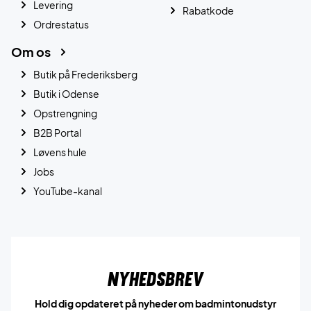
Levering
Rabatkode
Ordrestatus
Om os
Butik på Frederiksberg
Butik i Odense
Opstrengning
B2B Portal
Løvens hule
Jobs
YouTube-kanal
Nyhedsbrev
Hold dig opdateret på nyheder om badmintonudstyr