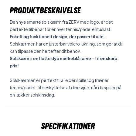
PRODUKTBESKRIVELSE
Den nye smarte solskærm fra ZERV med logo, er det
perfekte tilbehør for enhver tennis/padel entusiast.
Enkelt og funktionelt design, der passer til alle.
Solskærmen har en justerbar velcro lukning, som gør at du
kan tilpasse den helt efter dit behov.
Solskærm i en flotte dyb mørkeblå farve - Til en skarp
pris!
Solskærmen er perfekt til alle der spiller og træner
tennis/padel. Til beskyttelse af dine øjne, når du spiller på
en lækker solskinsdag.
Specifikationer