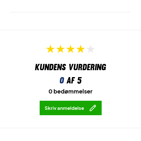
Kundens vurdering
0
af 5
0 bedømmelser
Skriv anmeldelse