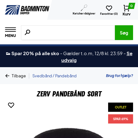
0
Ketcher rådgiver
Kurv
Favoritter (
0
)
Søg efter produkter, mærker etc.
Søg
MENU
👟 Spar 20% på alle sko
-
Gælder t.o.m, 12/8 kl. 23:59
-
Se
udvalg
|
Brug for hjælp?
Tilbage
Svedbånd / Pandebånd
ZERV Pandebånd Sort
OUTLET
SPAR 69%