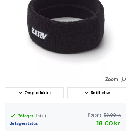
Zoom
Om produktet
Se tilbehør
Førpris:
59,00 kr.
På lager
(1 stk.)
18,00 kr.
Se lagerstatus