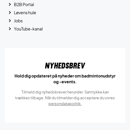
B2B Portal
Løvens hule
Jobs
YouTube-kanal
Nyhedsbrev
Hold dig opdateret på nyheder om badmintonudstyr
og -events.
Tilmeld dig nyhedsbrevet herunder. Samtykke kan
trækkes tilbage. Når du tilmelder dig acceptere du vores
persondatapolitik.