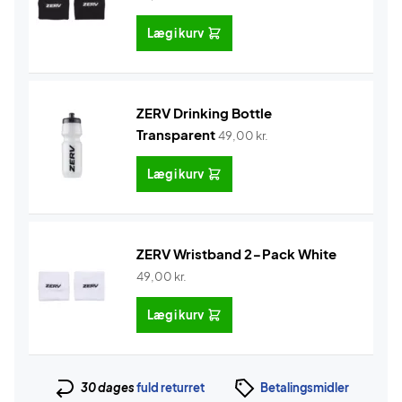
Læg i kurv
ZERV Drinking Bottle
Transparent
49,00
kr.
Læg i kurv
ZERV Wristband 2-Pack White
49,00
kr.
Læg i kurv
30 dages
fuld returret
Betalingsmidler