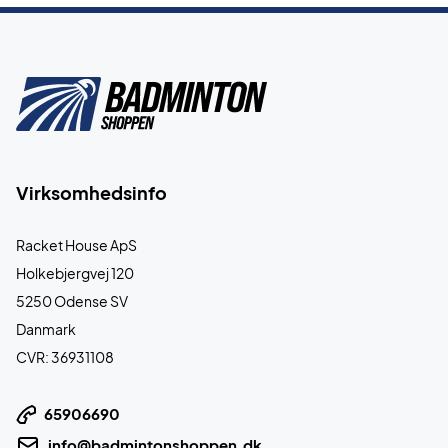
Virksomhedsinfo
Racket House ApS
Holkebjergvej 120
5250 Odense SV
Danmark
CVR: 36931108
65906690
info@badmintonshoppen.dk