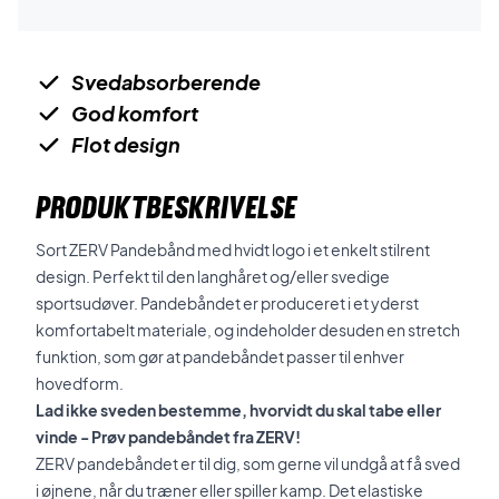
Svedabsorberende
God komfort
Flot design
PRODUKTBESKRIVELSE
Sort ZERV Pandebånd med hvidt logo i et enkelt stilrent
design. Perfekt til den langhåret og/eller svedige
sportsudøver. Pandebåndet er produceret i et yderst
komfortabelt materiale, og indeholder desuden en stretch
funktion, som gør at pandebåndet passer til enhver
hovedform.
Lad ikke sveden bestemme, hvorvidt du skal tabe eller
vinde - Prøv pandebåndet fra ZERV!
ZERV pandebåndet er til dig, som gerne vil undgå at få sved
i øjnene, når du træner eller spiller kamp. Det elastiske